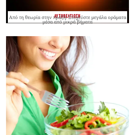
ΑΥΤΟΒΕΛΤΙΩΣΗ
Από τη θεωρία στην πράξη: Στοχεύστε μεγάλα οράματα
μέσα από μικρά βήματα