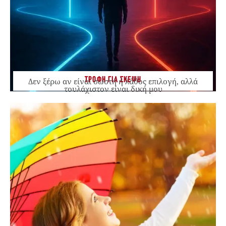
ΤΡΟΦΗ ΓΙΑ ΣΚΕΨΗ
Δεν ξέρω αν είναι σωστή ή λάθος επιλογή, αλλά
τουλάχιστον είναι δική μου