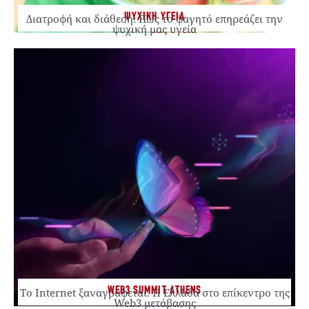
ΨΥΧΙΚΗ ΥΓΕΙΑ
Διατροφή και διάθεση: Πώς το φαγητό επηρεάζει την
ψυχική μας υγεία
WEB3 SUMMIT ATHENS
Το Internet ξαναγράφεται. Η Ελλάδα στο επίκεντρο της
Web3 μετάβασης