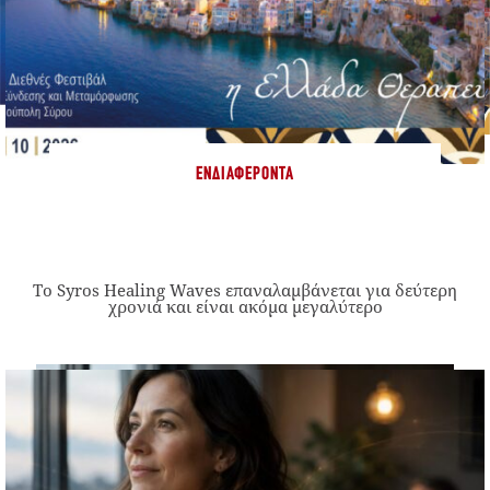
ΕΝΔΙΑΦΈΡΟΝΤΑ
Το Syros Healing Waves επαναλαμβάνεται για δεύτερη
χρονιά και είναι ακόμα μεγαλύτερο