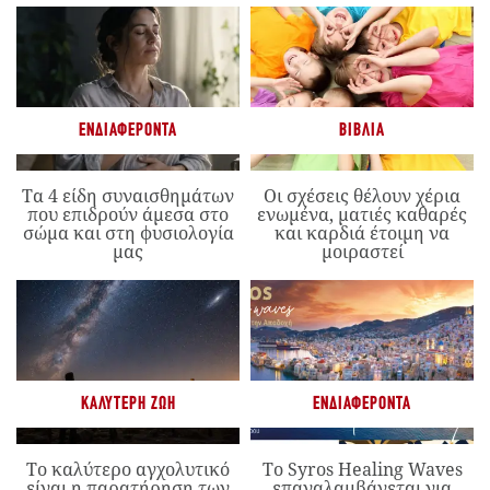
ΕΝΔΙΑΦΈΡΟΝΤΑ
ΒΙΒΛΊΑ
Τα 4 είδη συναισθημάτων
Οι σχέσεις θέλουν χέρια
που επιδρούν άμεσα στο
ενωμένα, ματιές καθαρές
σώμα και στη φυσιολογία
και καρδιά έτοιμη να
μας
μοιραστεί
ΚΑΛΎΤΕΡΗ ΖΩΉ
ΕΝΔΙΑΦΈΡΟΝΤΑ
Το καλύτερο αγχολυτικό
Το Syros Healing Waves
είναι η παρατήρηση των
επαναλαμβάνεται για