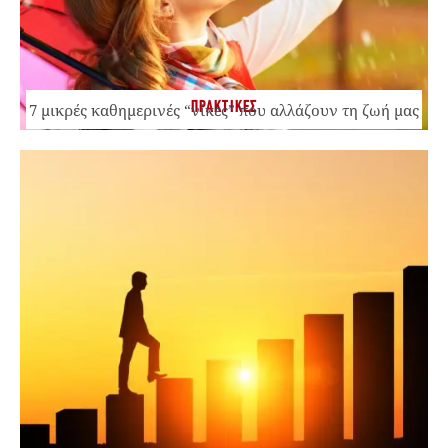
ΠΡΑΚΤΙΚΕΣ
7 μικρές καθημερινές “νίκες” που αλλάζουν τη ζωή μας