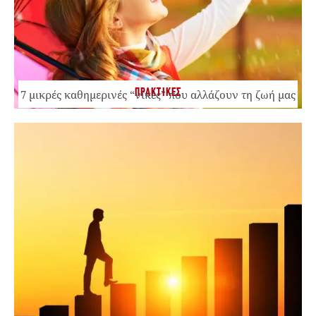
ΠΡΑΚΤΙΚΕΣ
7 μικρές καθημερινές “νίκες” που αλλάζουν τη ζωή μας