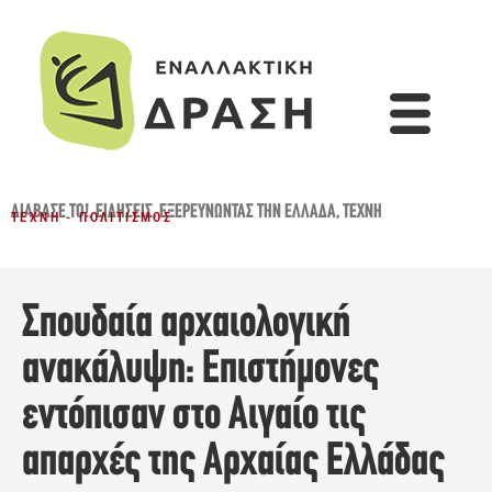
ΔΙΆΒΑΣΈ ΤΟ!
,
ΕΙΔΉΣΕΙΣ
,
ΕΞΕΡΕΥΝΏΝΤΑΣ ΤΗΝ ΕΛΛΆΔΑ
,
ΤΈΧΝΗ
ΤΈΧΝΗ - ΠΟΛΙΤΙΣΜΌΣ
Σπουδαία αρχαιολογική
ανακάλυψη: Επιστήμονες
εντόπισαν στο Αιγαίο τις
απαρχές της Αρχαίας Ελλάδας