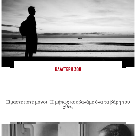
ΚΑΛΎΤΕΡΗ ΖΩΉ
Είμαστε ποτέ μόνοι; Ή μήπως κουβαλάμε όλα τα βάρη του
χθες;