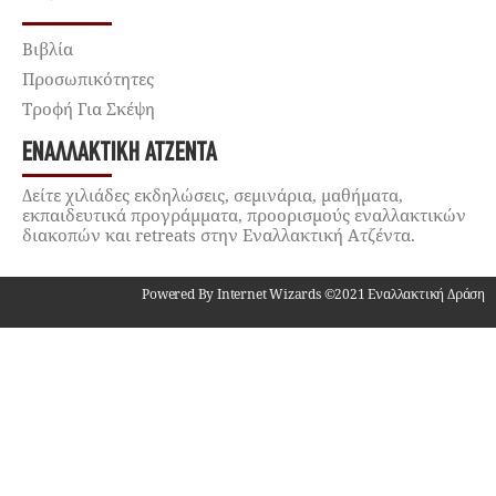
Βιβλία
Προσωπικότητες
Τροφή Για Σκέψη
ΕΝΑΛΛΑΚΤΙΚΉ ΑΤΖΈΝΤΑ
Δείτε χιλιάδες εκδηλώσεις, σεμινάρια, μαθήματα,
εκπαιδευτικά προγράμματα, προορισμούς εναλλακτικών
διακοπών και retreats στην Εναλλακτική Ατζέντα.
Powered By Internet Wizards ©2021 Εναλλακτική Δράση