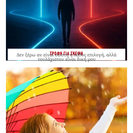
ΤΡΟΦΗ ΓΙΑ ΣΚΕΨΗ
Δεν ξέρω αν είναι σωστή ή λάθος επιλογή, αλλά
τουλάχιστον είναι δική μου