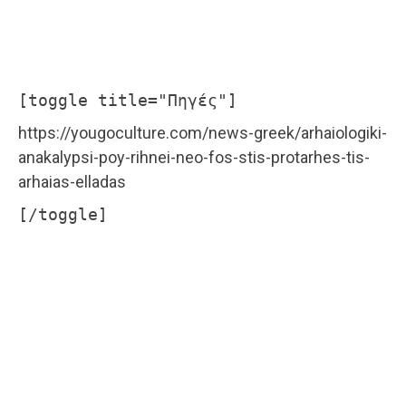
[toggle title="Πηγές"]
https://yougoculture.com/news-greek/arhaiologiki-
anakalypsi-poy-rihnei-neo-fos-stis-protarhes-tis-
arhaias-elladas
[/toggle]