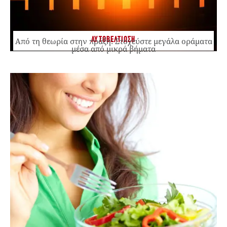
ΑΥΤΟΒΕΛΤΙΩΣΗ
Από τη θεωρία στην πράξη: Στοχεύστε μεγάλα οράματα
μέσα από μικρά βήματα