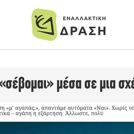
 «σέβομαι» μέσα σε μια σχ
η «μ’ αγαπάς;», απαντάμε αυτόματα «Ναι». Χωρίς ν
τικά – αγάπη η εξάρτηση. Άλλωστε, πολύ