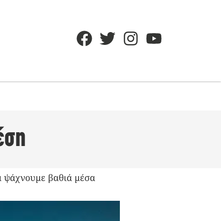
έση
α ψάχνουμε βαθιά μέσα