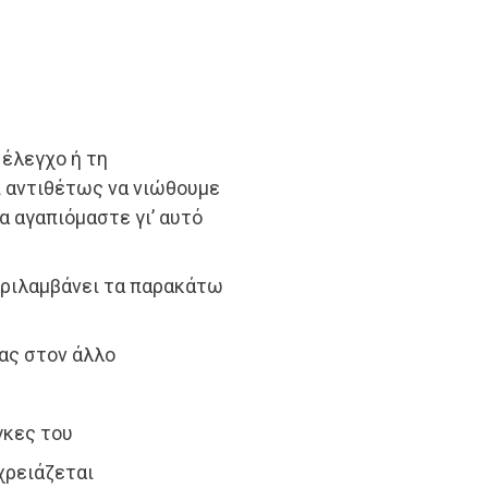
 έλεγχο ή τη
ι αντιθέτως να νιώθουμε
α αγαπιόμαστε γι’ αυτό
περιλαμβάνει τα παρακάτω
νας στον άλλο
γκες του
χρειάζεται