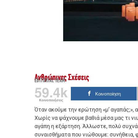
Ανθρώπινες Σχέσεις
EDITORIAL TEAM
59.4k
Κοινοποίηση
Κοινοποιήσεις
Όταν ακούμε την ερώτηση «μ’ αγαπάς;», 
Χωρίς να ψάχνουμε βαθιά μέσα μας τι ν
αγάπη η εξάρτηση. Άλλωστε, πολύ συχν
συναισθήματα που νιώθουμε: συνήθεια, φ