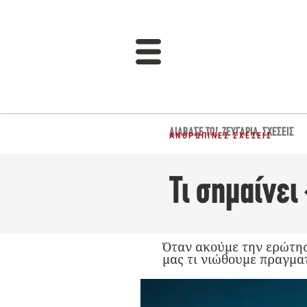
ΔΙΆΒΑΣΈ ΤΟ!
,
ΖΕΥΓΆΡΙΑ
,
ΣΧΈΣΕΙΣ
ΑΝΘΡΏΠΙΝΕΣ ΣΧΈΣΕΙΣ
Τι σημαίνει
Όταν ακούμε την ερώτησ
μας τι νιώθουμε πραγμα