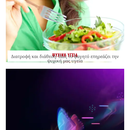
ΨΥΧΙΚΗ ΥΓΕΙΑ
Διατροφή και διάθεση: Πώς το φαγητό επηρεάζει την
ψυχική μας υγεία