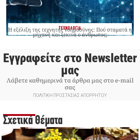
ΤΕΧΝΟΛΟΓΙΑ
Η εξέλιξη της τεχνητής νοημοσύνης: Πού σταματά η
μηχανή και ξεκινά ο άνθρωπος;
Εγγραφείτε στο Newsletter
μας
Λάβετε καθημερινά τα άρθρα μας στο e-mail
σας
ΠΟΛΙΤΙΚΗ ΠΡΟΣΤΑΣΙΑΣ ΑΠΟΡΡΗΤΟΥ
Σχετικά Θέματα