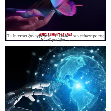
WEB3 SUMMIT ATHENS
Το Internet ξαναγράφεται. Η Ελλάδα στο επίκεντρο της
Web3 μετάβασης