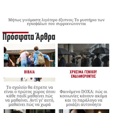
Μήπως γινόμαστε λιγότερο έξυπνοι; Το μυστήριο των
εγκεφάλων που συρρικνώνονται
Πρόσφατα Άρθρα
ΒΙΒΛΊΑ
ΧΡΉΣΙΜΑ ΓΕΝΙΚΟΎ
ΕΝΔΙΑΦΈΡΟΝΤΟΣ
Το σχολείο θα έπρεπε να
είναι ο πρώτος χώρος όπου
Φαινόμενο DOXA: πώς οι
κάθε παιδί μαθαίνει πώς
κοινωνίες κάνουν ακόμα
να μαθαίνει. Αντί γι’ αυτό,
και το παράλογο να
μαθαίνει πώς να χωρά
μοιάζει αυτονόητο