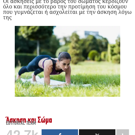
Οι ασκήσεις με το βάρος του σώματος κερδίζουν
όλο και περισσότερο την προτίμηση του κόσμου
που γυμνάζεται ή ασχολείται με την άσκηση λόγω
της
Άσκηση και Σώμα
EDITORIAL TEAM
42.7k