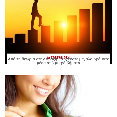
ΑΥΤΟΒΕΛΤΙΩΣΗ
Από τη θεωρία στην πράξη: Στοχεύστε μεγάλα οράματα
μέσα από μικρά βήματα