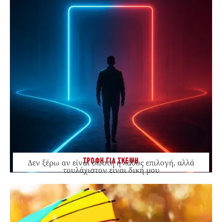
ΤΡΟΦΗ ΓΙΑ ΣΚΕΨΗ
Δεν ξέρω αν είναι σωστή ή λάθος επιλογή, αλλά
τουλάχιστον είναι δική μου