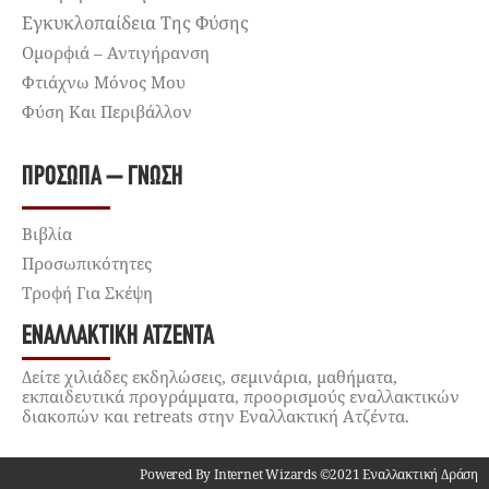
Εγκυκλοπαίδεια Της Φύσης
Ομορφιά – Αντιγήρανση
Φτιάχνω Μόνος Μου
Φύση Και Περιβάλλον
ΠΡΌΣΩΠΑ – ΓΝΏΣΗ
Βιβλία
Προσωπικότητες
Τροφή Για Σκέψη
ΕΝΑΛΛΑΚΤΙΚΉ ΑΤΖΈΝΤΑ
Δείτε χιλιάδες εκδηλώσεις, σεμινάρια, μαθήματα,
εκπαιδευτικά προγράμματα, προορισμούς εναλλακτικών
διακοπών και retreats στην Εναλλακτική Ατζέντα.
Powered By Internet Wizards ©2021 Εναλλακτική Δράση