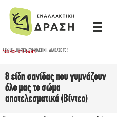
ΆΣΚΗΣΗ
,
ΒΊΝΤΕΟ
,
ΓΥΜΝΑΣΤΙΚΉ
,
ΔΙΆΒΑΣΈ ΤΟ!
ΆΣΚΗΣΗ ΚΑΙ ΣΏΜΑ
8 είδη σανίδας που γυμνάζουν
όλο μας το σώμα
αποτελεσματικά (Βίντεο)