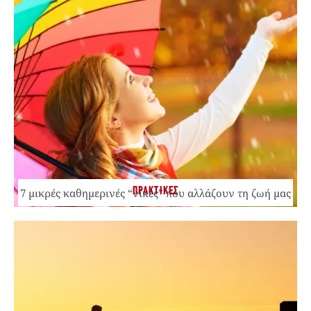
ΠΡΑΚΤΙΚΕΣ
7 μικρές καθημερινές “νίκες” που αλλάζουν τη ζωή μας