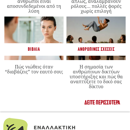
άνθρωποι είναι
απλώς, αναλαμβάνουν
αποσυνδεδεμένοι από τη
ρόλους… πολλές φορές
λύση
χωρίς επιλογή
ΒΙΒΛΊΑ
ΑΝΘΡΏΠΙΝΕΣ ΣΧΈΣΕΙΣ
Πώς νιώθεις όταν
Η σημασία των
“διαβάζεις” τον εαυτό σου;
ανθρώπινων δικτύων
υποστήριξης και πώς θα
αναπτύξετε το δικό σας
δίκτυο
ΔΕΊΤΕ ΠΕΡΙΣΣΌΤΕΡΑ