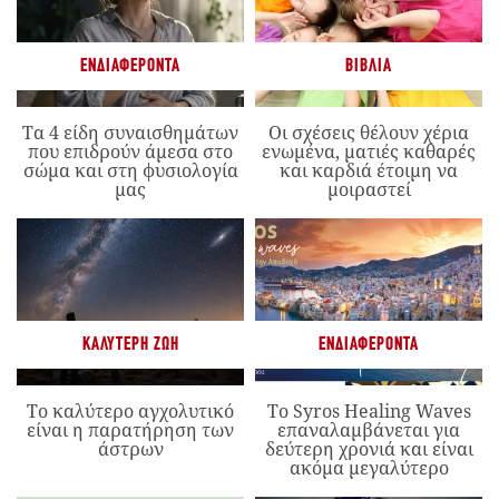
ΕΝΔΙΑΦΈΡΟΝΤΑ
ΒΙΒΛΊΑ
Τα 4 είδη συναισθημάτων
Οι σχέσεις θέλουν χέρια
που επιδρούν άμεσα στο
ενωμένα, ματιές καθαρές
σώμα και στη φυσιολογία
και καρδιά έτοιμη να
μας
μοιραστεί
ΚΑΛΎΤΕΡΗ ΖΩΉ
ΕΝΔΙΑΦΈΡΟΝΤΑ
Το καλύτερο αγχολυτικό
Το Syros Healing Waves
είναι η παρατήρηση των
επαναλαμβάνεται για
άστρων
δεύτερη χρονιά και είναι
ακόμα μεγαλύτερο