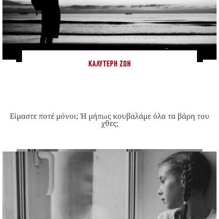
ΚΑΛΎΤΕΡΗ ΖΩΉ
Είμαστε ποτέ μόνοι; Ή μήπως κουβαλάμε όλα τα βάρη του
χθες;