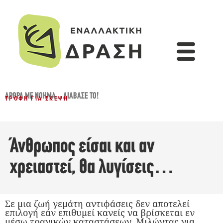
ΆΡΘΡΑ ΜΕ ΝΌΗΜΑ...
,
ΔΙΆΒΑΣΈ ΤΟ!
ΤΡΟΦΉ ΓΙΑ ΣΚΈΨΗ
Άνθρωπος είσαι και αν
χρειαστεί, θα λυγίσεις…
Σε μια ζωή γεμάτη αντιφάσεις δεν αποτελεί
επιλογή εάν επιθυμεί κανείς να βρίσκεται εν
μέσω τραγικών καταστάσεων. Μιλώντας για