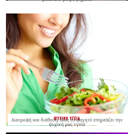
ΨΥΧΙΚΗ ΥΓΕΙΑ
Διατροφή και διάθεση: Πώς το φαγητό επηρεάζει την
ψυχική μας υγεία