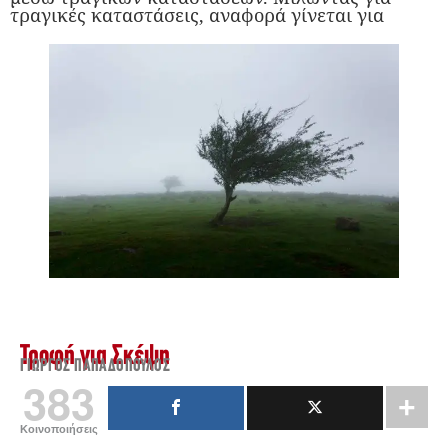
τραγικές καταστάσεις, αναφορά γίνεται για
Τροφή για Σκέψη
ΓΙΏΡΓΟΣ ΠΑΠΑΔΌΠΟΥΛΟΣ
383
Κοινοποιήσεις