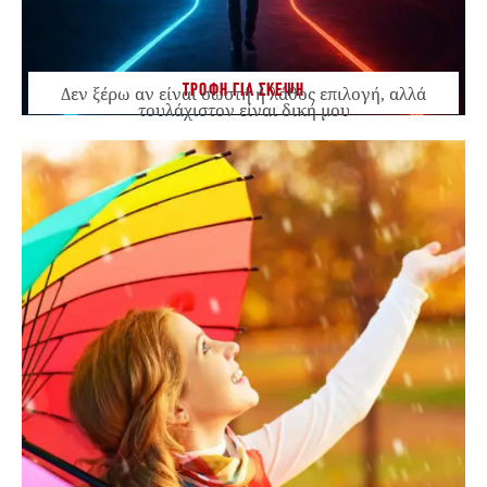
ΤΡΟΦΗ ΓΙΑ ΣΚΕΨΗ
Δεν ξέρω αν είναι σωστή ή λάθος επιλογή, αλλά
τουλάχιστον είναι δική μου