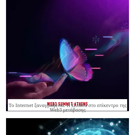
WEB3 SUMMIT ATHENS
Το Internet ξαναγράφεται. Η Ελλάδα στο επίκεντρο της
Web3 μετάβασης