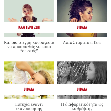
ΚΑΛΎΤΕΡΗ ΖΩΉ
ΒΙΒΛΊΑ
Κάποια στιγμή κουράζεσαι
Αυτό Σταματάει Εδώ
να προσπαθείς να είσαι
“σωστός”
ΒΙΒΛΊΑ
ΒΙΒΛΊΑ
Ευτυχία έναντι
Η διαφορετικότητα ως
ικανοποίησης
καθρέφτης