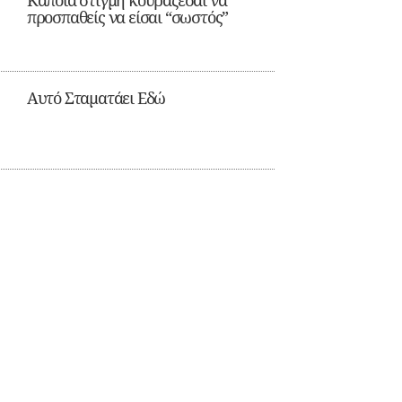
Κάποια στιγμή κουράζεσαι να
προσπαθείς να είσαι “σωστός”
Αυτό Σταματάει Εδώ