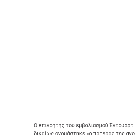
Ο επινοητής του εμβολιασμού Έντουαρτ 
δικαίως ονομάστηκε «ο πατέρας της ανο