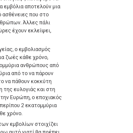
α εμβόλια αποτελούν μια
 ασθένειες που στο
νθρώπων. Άλλες πάλι
ρες έχουν εκλείψει,
είας, ο εμβολιασμός
ια ζωές κάθε χρόνο,
τομμύρια ανθρώπους από
ύρια από το να πάρουν
το να πάθουν κοκκύτη
η της ευλογιάς και στη
Στην Ευρώπη, ο εποχιακός
 περίπου 2 εκατομμύρια
θε χρόνο.
των εμβολίων στοιχίζει
ρω αυτό γιατί θα πρέπει