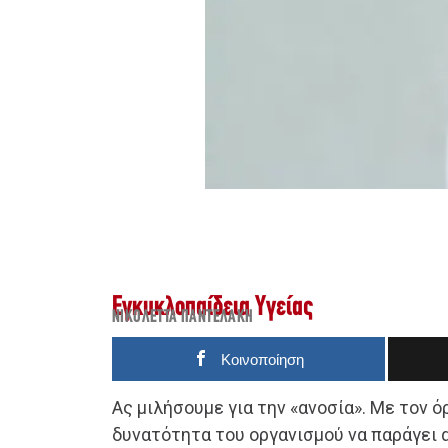
Εγκυκλοπαίδεια Υγείας
ΝΙΚΟΛΈΤΤΑ ΠΑΝΤΕΛΆΚΗ
Κοινοποίηση
Ας μιλήσουμε για την «ανοσία». Με τον ό
δυνατότητα του οργανισμού να παράγει