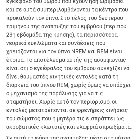
εγκέφαλο του μωρού που έχουν ήδη ωριμάσει
και σε αυτά συμπεριλαμβάνονται τα κέντρα που
προκαλούν τον ύπνο. Στο τέλος του δεύτερου
τριμήνου της ανάπτυξης του εμβρύου (περίπου
23η εβδομάδα της κύησης), τα περισσότερα
νευρικά κυκλώματα και συνδέσεις που
χρειάζονται για τον ύπνο NREM και REM είναι
έτοιμα. Το αποτέλεσμα αυτής της ασυμφωνίας
είναι ότι ο εγκέφαλος του εμβρύου συνεχίζει να
δίνει θαυμαστές κινητικές εντολές κατά τη
διάρκεια του ύπνου REM, χωρίς όμως να υπάρχει
ο μηχανισμό της παράλυσης για να τις
σταματήσει. Χωρίς αυτό τον περιορισμό, οι
εντολές μετατρέπονται σε φρενήρεις κινήσεις
του σώματος που η μητέρα τις εισπράττει ως
ακροβατικές κλωτσιές και ελαφριά σπρωξίματα.
Σε αυτή τη φάση της ανάπτυξης, μέσα στη μήτρα