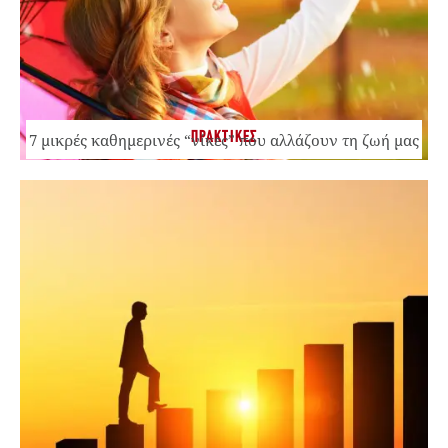
ΠΡΑΚΤΙΚΕΣ
7 μικρές καθημερινές “νίκες” που αλλάζουν τη ζωή μας