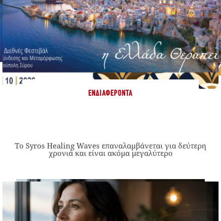
ΕΝΔΙΑΦΈΡΟΝΤΑ
Το Syros Healing Waves επαναλαμβάνεται για δεύτερη
χρονιά και είναι ακόμα μεγαλύτερο