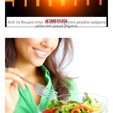
ΑΥΤΟΒΕΛΤΙΩΣΗ
Από τη θεωρία στην πράξη: Στοχεύστε μεγάλα οράματα
μέσα από μικρά βήματα