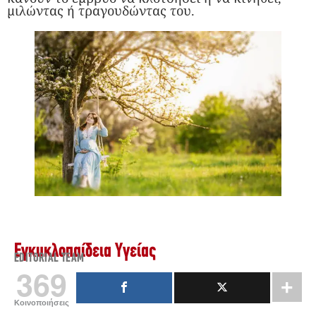
μιλώντας ή τραγουδώντας του.
Εγκυκλοπαίδεια Υγείας
EDITORIAL TEAM
369
Κοινοποιήσεις