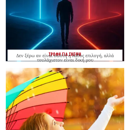
ΤΡΟΦΗ ΓΙΑ ΣΚΕΨΗ
Δεν ξέρω αν είναι σωστή ή λάθος επιλογή, αλλά
τουλάχιστον είναι δική μου