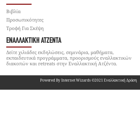
Βιβλία
Προσωπικότητες
Τροφή Για Σκέψη
ΕΝΑΛΛΑΚΤΙΚΉ ΑΤΖΈΝΤΑ
Δείτε χιλιάδες εκδηλώσεις, σεμινάρια, μαθήματα,
εκπαιδευτικά προγράμματα, προορισμούς εναλλακτικών
διακοπών και retreats στην Εναλλακτική Ατζέντα.
Powered By Internet Wizards ©2021 Εναλλακτική Δράση