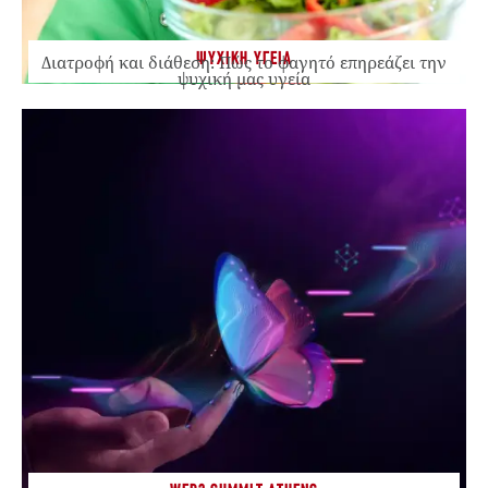
ΨΥΧΙΚΗ ΥΓΕΙΑ
Διατροφή και διάθεση: Πώς το φαγητό επηρεάζει την
ψυχική μας υγεία