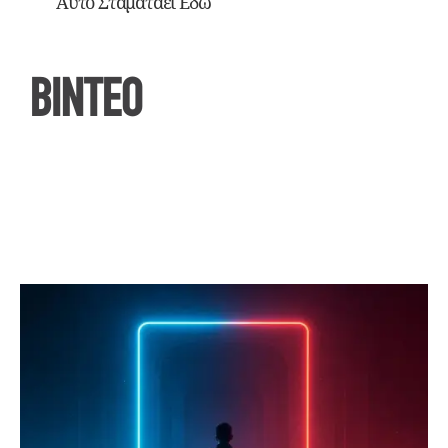
Αυτό Σταματάει Εδώ
ΒΙΝΤΕΟ