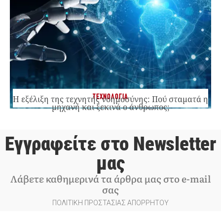
ΤΕΧΝΟΛΟΓΙΑ
Η εξέλιξη της τεχνητής νοημοσύνης: Πού σταματά η
μηχανή και ξεκινά ο άνθρωπος;
Εγγραφείτε στο Newsletter
μας
Λάβετε καθημερινά τα άρθρα μας στο e-mail
σας
ΠΟΛΙΤΙΚΗ ΠΡΟΣΤΑΣΙΑΣ ΑΠΟΡΡΗΤΟΥ