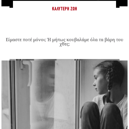
ΚΑΛΎΤΕΡΗ ΖΩΉ
Είμαστε ποτέ μόνοι; Ή μήπως κουβαλάμε όλα τα βάρη του
χθες;