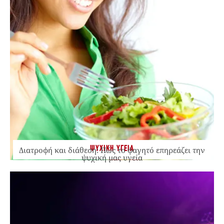
ΨΥΧΙΚΗ ΥΓΕΙΑ
Διατροφή και διάθεση: Πώς το φαγητό επηρεάζει την
ψυχική μας υγεία