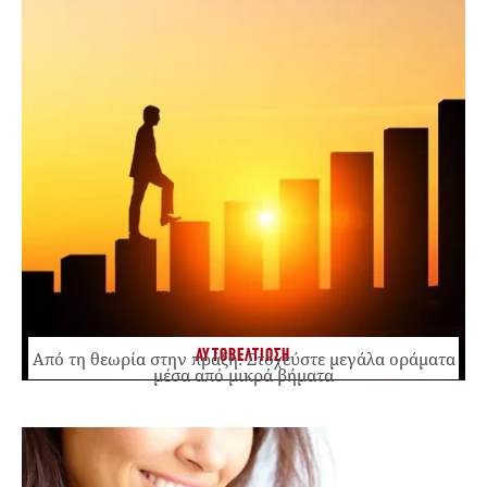
ΑΥΤΟΒΕΛΤΙΩΣΗ
Από τη θεωρία στην πράξη: Στοχεύστε μεγάλα οράματα
μέσα από μικρά βήματα