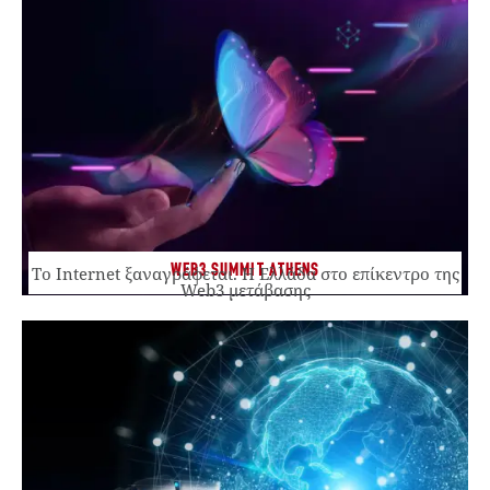
WEB3 SUMMIT ATHENS
Το Internet ξαναγράφεται. Η Ελλάδα στο επίκεντρο της
Web3 μετάβασης