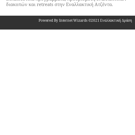
διακοπών και retreats στην Εναλλακτική Ατζέντα.
Powered By Internet Wizards ©2021 Εναλλακτική Δράση