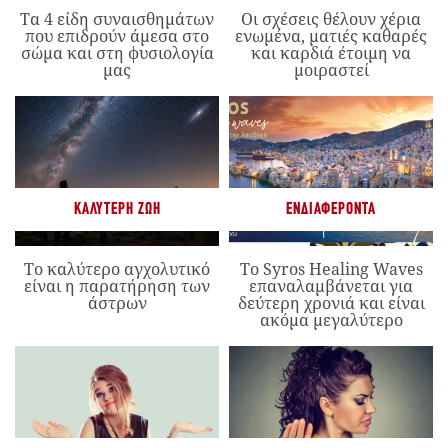
Τα 4 είδη συναισθημάτων
Οι σχέσεις θέλουν χέρια
που επιδρούν άμεσα στο
ενωμένα, ματιές καθαρές
σώμα και στη φυσιολογία
και καρδιά έτοιμη να
μας
μοιραστεί
ΚΑΛΎΤΕΡΗ ΖΩΉ
ΕΝΔΙΑΦΈΡΟΝΤΑ
Το καλύτερο αγχολυτικό
Το Syros Healing Waves
είναι η παρατήρηση των
επαναλαμβάνεται για
άστρων
δεύτερη χρονιά και είναι
ακόμα μεγαλύτερο