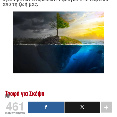
από τη ζωή μας.
Τροφή για Σκέψη
ΜΜ
461
Κοινοποιήσεις