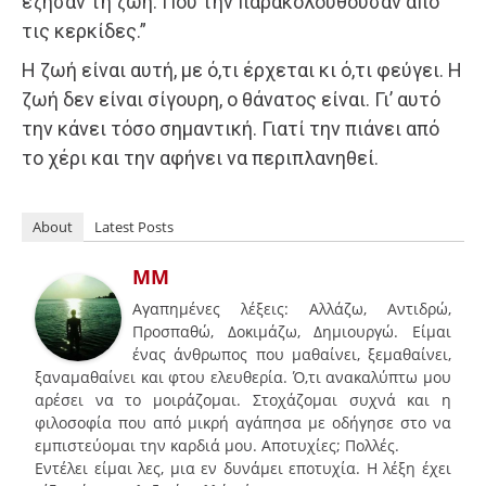
έζησαν τη ζωή. Που την παρακολουθούσαν από
τις κερκίδες.”
Η ζωή είναι αυτή, με ό,τι έρχεται κι ό,τι φεύγει. Η
ζωή δεν είναι σίγουρη, ο θάνατος είναι. Γι’ αυτό
την κάνει τόσο σημαντική. Γιατί την πιάνει από
το χέρι και την αφήνει να περιπλανηθεί.
About
Latest Posts
ΜΜ
Αγαπημένες λέξεις: Αλλάζω, Αντιδρώ,
Προσπαθώ, Δοκιμάζω, Δημιουργώ. Είμαι
ένας άνθρωπος που μαθαίνει, ξεμαθαίνει,
ξαναμαθαίνει και φτου ελευθερία. Ό,τι ανακαλύπτω μου
αρέσει να το μοιράζομαι. Στοχάζομαι συχνά και η
φιλοσοφία που από μικρή αγάπησα με οδήγησε στο να
εμπιστεύομαι την καρδιά μου. Αποτυχίες; Πολλές.
Εντέλει είμαι λες, μια εν δυνάμει εποτυχία. Η λέξη έχει