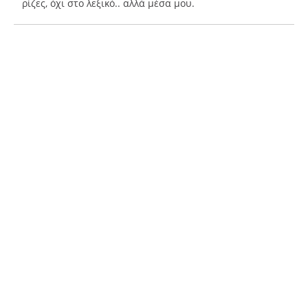
ρίζες, όχι στο λεξικό.. αλλά μέσα μου.