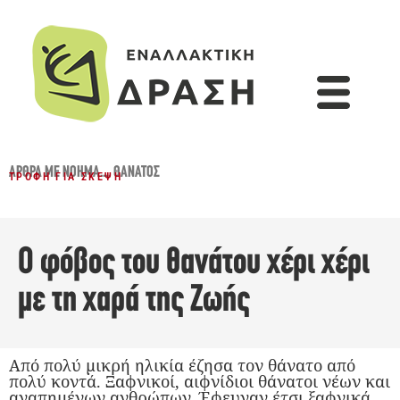
ΆΡΘΡΑ ΜΕ ΝΌΗΜΑ...
,
ΘΆΝΑΤΟΣ
ΤΡΟΦΉ ΓΙΑ ΣΚΈΨΗ
Ο φόβος του θανάτου χέρι χέρι
με τη χαρά της Ζωής
Από πολύ μικρή ηλικία έζησα τον θάνατο από
πολύ κοντά. Ξαφνικοί, αιφνίδιοι θάνατοι νέων και
αγαπημένων ανθρώπων. Έφευγαν έτσι ξαφνικά