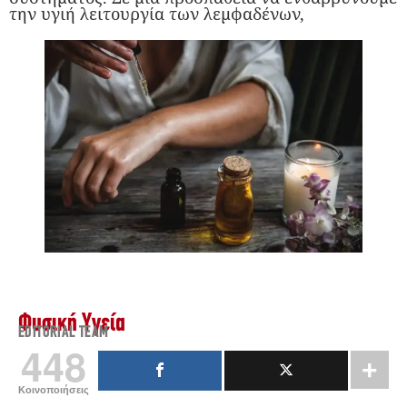
την υγιή λειτουργία των λεμφαδένων,
Φυσική Υγεία
EDITORIAL TEAM
448
Κοινοποιήσεις