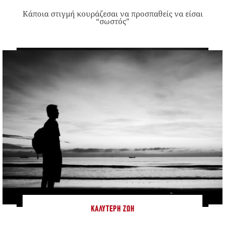
Κάποια στιγμή κουράζεσαι να προσπαθείς να είσαι
“σωστός”
ΚΑΛΎΤΕΡΗ ΖΩΉ