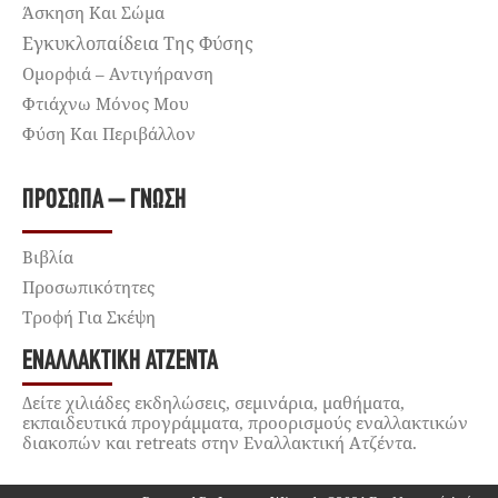
Άσκηση Και Σώμα
Εγκυκλοπαίδεια Της Φύσης
Ομορφιά – Αντιγήρανση
Φτιάχνω Μόνος Μου
Φύση Και Περιβάλλον
ΠΡΌΣΩΠΑ – ΓΝΏΣΗ
Βιβλία
Προσωπικότητες
Τροφή Για Σκέψη
ΕΝΑΛΛΑΚΤΙΚΉ ΑΤΖΈΝΤΑ
Δείτε χιλιάδες εκδηλώσεις, σεμινάρια, μαθήματα,
εκπαιδευτικά προγράμματα, προορισμούς εναλλακτικών
διακοπών και retreats στην Εναλλακτική Ατζέντα.