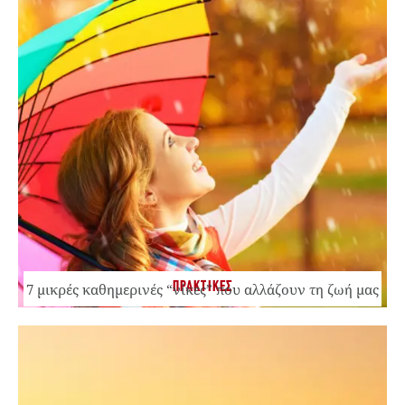
ΠΡΑΚΤΙΚΕΣ
7 μικρές καθημερινές “νίκες” που αλλάζουν τη ζωή μας