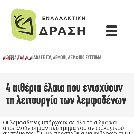
ΑΙΘΈΡΙΑ ΈΛΑΙΑ
,
ΔΙΆΒΑΣΈ ΤΟ!
,
ΛΕΜΌΝΙ
,
ΛΕΜΦΙΚΌ ΣΎΣΤΗΜΑ
ΦΥΣΙΚΉ ΥΓΕΊΑ
4 αιθέρια έλαια που ενισχύουν
τη λειτουργία των λεμφαδένων
Οι λεμφαδένες υπάρχουν σε όλο το σώμα και
αποτελούν σημαντικό τμήμα του ανοσολογικού
συστήματος. Σε μια προσπάθεια να ενθαρρύνουμε