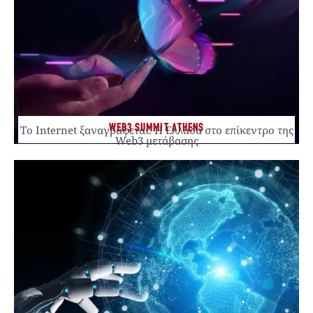
WEB3 SUMMIT ATHENS
Το Internet ξαναγράφεται. Η Ελλάδα στο επίκεντρο της
Web3 μετάβασης