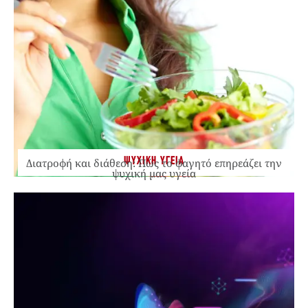
ΨΥΧΙΚΗ ΥΓΕΙΑ
Διατροφή και διάθεση: Πώς το φαγητό επηρεάζει την
ψυχική μας υγεία