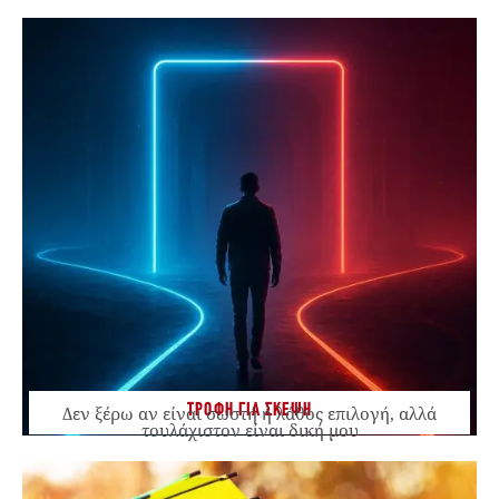
ΤΡΟΦΗ ΓΙΑ ΣΚΕΨΗ
Δεν ξέρω αν είναι σωστή ή λάθος επιλογή, αλλά
τουλάχιστον είναι δική μου