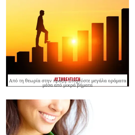
ΑΥΤΟΒΕΛΤΙΩΣΗ
Από τη θεωρία στην πράξη: Στοχεύστε μεγάλα οράματα
μέσα από μικρά βήματα