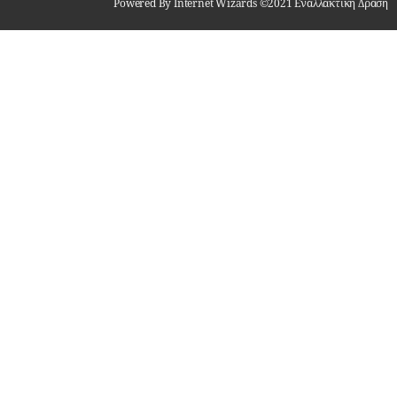
Powered By Internet Wizards ©2021 Εναλλακτική Δράση