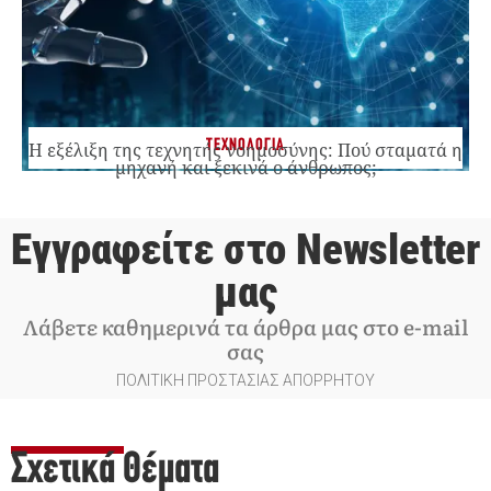
ΤΕΧΝΟΛΟΓΙΑ
Η εξέλιξη της τεχνητής νοημοσύνης: Πού σταματά η
μηχανή και ξεκινά ο άνθρωπος;
Εγγραφείτε στο Newsletter
μας
Λάβετε καθημερινά τα άρθρα μας στο e-mail
σας
ΠΟΛΙΤΙΚΗ ΠΡΟΣΤΑΣΙΑΣ ΑΠΟΡΡΗΤΟΥ
Σχετικά Θέματα