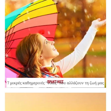
ΠΡΑΚΤΙΚΕΣ
7 μικρές καθημερινές “νίκες” που αλλάζουν τη ζωή μας