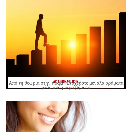
ΑΥΤΟΒΕΛΤΙΩΣΗ
Από τη θεωρία στην πράξη: Στοχεύστε μεγάλα οράματα
μέσα από μικρά βήματα