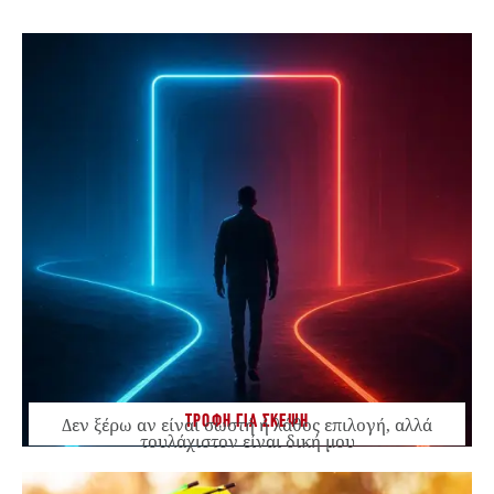
ΤΡΟΦΗ ΓΙΑ ΣΚΕΨΗ
Δεν ξέρω αν είναι σωστή ή λάθος επιλογή, αλλά
τουλάχιστον είναι δική μου