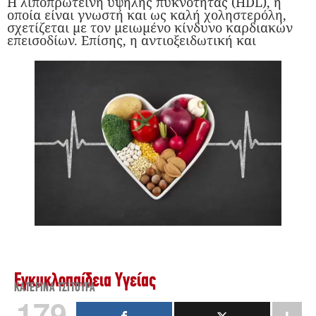
Η λιποπρωτεΐνη υψηλής πυκνότητας (HDL), η
οποία είναι γνωστή και ως καλή χοληστερόλη,
σχετίζεται με τον μειωμένο κίνδυνο καρδιακών
επεισοδίων. Επίσης, η αντιοξειδωτική και
Εγκυκλοπαίδεια Υγείας
ΚΑΤΕΡΊΝΑ ΤΣΙΤΟΎΡΑ
179