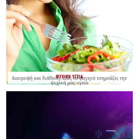
ΨΥΧΙΚΗ ΥΓΕΙΑ
Διατροφή και διάθεση: Πώς το φαγητό επηρεάζει την
ψυχική μας υγεία