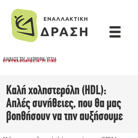
ΔΙΆΒΑΣΈ ΤΟ!
,
ΔΙΑΤΡΟΦΉ
,
ΥΓΕΊΑ
ΕΓΚΥΚΛΟΠΑΊΔΕΙΑ ΥΓΕΊΑΣ
Καλή χοληστερόλη (HDL):
Απλές συνήθειες, που θα μας
βοηθήσουν να την αυξήσουμε