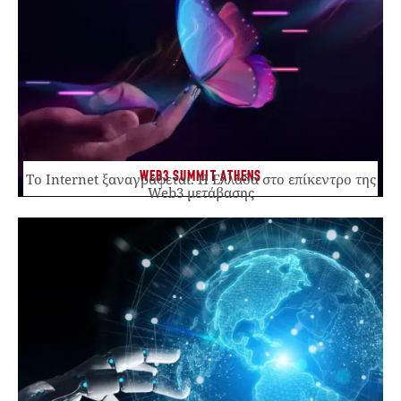
WEB3 SUMMIT ATHENS
Το Internet ξαναγράφεται. Η Ελλάδα στο επίκεντρο της
Web3 μετάβασης