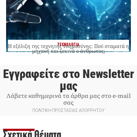
ΤΕΧΝΟΛΟΓΙΑ
Η εξέλιξη της τεχνητής νοημοσύνης: Πού σταματά η
μηχανή και ξεκινά ο άνθρωπος;
Εγγραφείτε στο Newsletter
μας
Λάβετε καθημερινά τα άρθρα μας στο e-mail
σας
ΠΟΛΙΤΙΚΗ ΠΡΟΣΤΑΣΙΑΣ ΑΠΟΡΡΗΤΟΥ
Σχετικά Θέματα