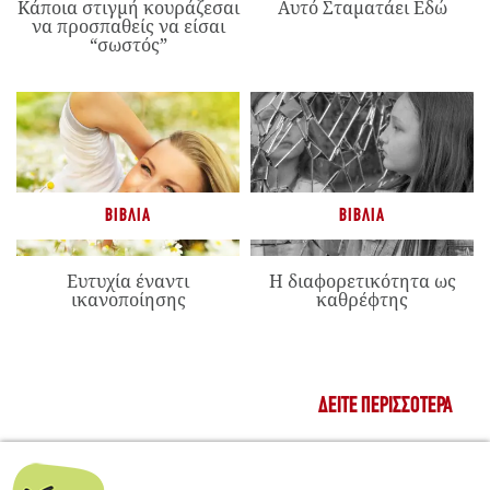
Κάποια στιγμή κουράζεσαι
Αυτό Σταματάει Εδώ
να προσπαθείς να είσαι
“σωστός”
ΒΙΒΛΊΑ
ΒΙΒΛΊΑ
Ευτυχία έναντι
Η διαφορετικότητα ως
ικανοποίησης
καθρέφτης
ΔΕΊΤΕ ΠΕΡΙΣΣΌΤΕΡΑ