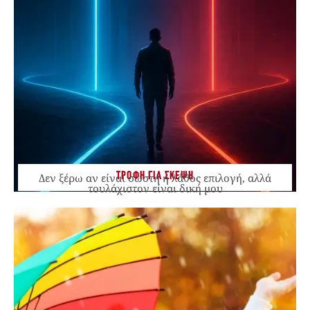
ΤΡΟΦΗ ΓΙΑ ΣΚΕΨΗ
Δεν ξέρω αν είναι σωστή ή λάθος επιλογή, αλλά
τουλάχιστον είναι δική μου