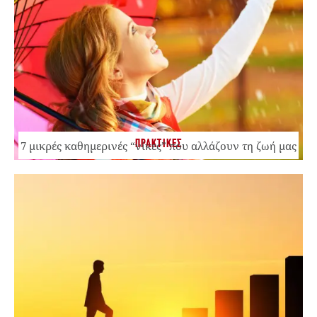
ΠΡΑΚΤΙΚΕΣ
7 μικρές καθημερινές “νίκες” που αλλάζουν τη ζωή μας