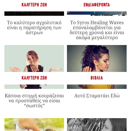
ΚΑΛΎΤΕΡΗ ΖΩΉ
ΕΝΔΙΑΦΈΡΟΝΤΑ
Το καλύτερο αγχολυτικό
Το Syros Healing Waves
είναι η παρατήρηση των
επαναλαμβάνεται για
άστρων
δεύτερη χρονιά και είναι
ακόμα μεγαλύτερο
ΚΑΛΎΤΕΡΗ ΖΩΉ
ΒΙΒΛΊΑ
Κάποια στιγμή κουράζεσαι
Αυτό Σταματάει Εδώ
να προσπαθείς να είσαι
“σωστός”