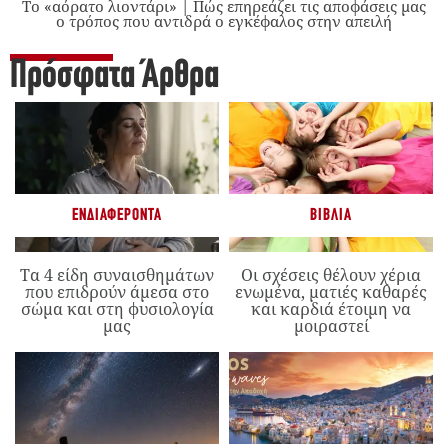
Το «αόρατο λιοντάρι» | Πώς επηρεάζει τις αποφάσεις μας
ο τρόπος που αντιδρά ο εγκέφαλος στην απειλή
Πρόσφατα Άρθρα
ΕΝΔΙΑΦΈΡΟΝΤΑ
ΒΙΒΛΊΑ
Τα 4 είδη συναισθημάτων
Οι σχέσεις θέλουν χέρια
που επιδρούν άμεσα στο
ενωμένα, ματιές καθαρές
σώμα και στη φυσιολογία
και καρδιά έτοιμη να
μας
μοιραστεί