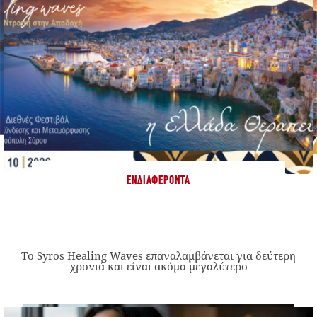
ΕΝΔΙΑΦΈΡΟΝΤΑ
Το Syros Healing Waves επαναλαμβάνεται για δεύτερη
χρονιά και είναι ακόμα μεγαλύτερο