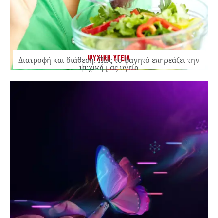
ΨΥΧΙΚΗ ΥΓΕΙΑ
Διατροφή και διάθεση: Πώς το φαγητό επηρεάζει την
ψυχική μας υγεία