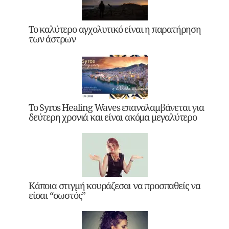
Το καλύτερο αγχολυτικό είναι η παρατήρηση
των άστρων
Το Syros Healing Waves επαναλαμβάνεται για
δεύτερη χρονιά και είναι ακόμα μεγαλύτερο
Κάποια στιγμή κουράζεσαι να προσπαθείς να
είσαι “σωστός”