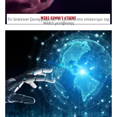
WEB3 SUMMIT ATHENS
Το Internet ξαναγράφεται. Η Ελλάδα στο επίκεντρο της
Web3 μετάβασης