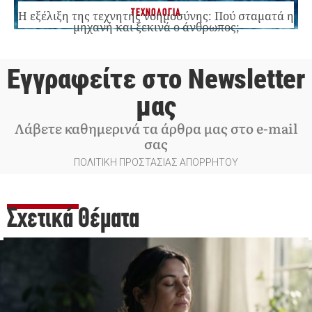
ΤΕΧΝΟΛΟΓΙΑ
Η εξέλιξη της τεχνητής νοημοσύνης: Πού σταματά η
μηχανή και ξεκινά ο άνθρωπος;
Εγγραφείτε στο Newsletter
μας
Λάβετε καθημερινά τα άρθρα μας στο e-mail
σας
ΠΟΛΙΤΙΚΗ ΠΡΟΣΤΑΣΙΑΣ ΑΠΟΡΡΗΤΟΥ
Σχετικά Θέματα