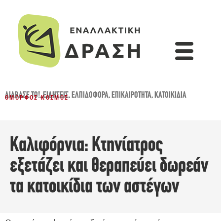
ΔΙΆΒΑΣΈ ΤΟ!
,
ΕΙΔΉΣΕΙΣ
,
ΕΛΠΙΔΟΦΌΡΑ
,
ΕΠΙΚΑΙΡΌΤΗΤΑ
,
ΚΑΤΟΙΚΊΔΙΑ
ΌΜΟΡΦΟΣ ΚΌΣΜΟΣ
Καλιφόρνια: Κτηνίατρος
εξετάζει και θεραπεύει δωρεάν
τα κατοικίδια των αστέγων