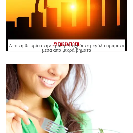
ΑΥΤΟΒΕΛΤΙΩΣΗ
Από τη θεωρία στην πράξη: Στοχεύστε μεγάλα οράματα
μέσα από μικρά βήματα