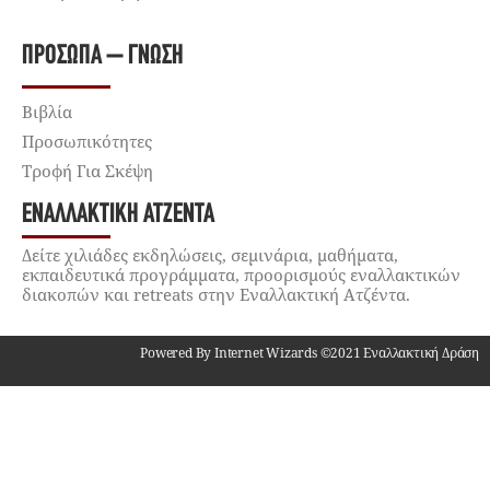
ΠΡΌΣΩΠΑ – ΓΝΏΣΗ
Βιβλία
Προσωπικότητες
Τροφή Για Σκέψη
ΕΝΑΛΛΑΚΤΙΚΉ ΑΤΖΈΝΤΑ
Δείτε χιλιάδες εκδηλώσεις, σεμινάρια, μαθήματα,
εκπαιδευτικά προγράμματα, προορισμούς εναλλακτικών
διακοπών και retreats στην Εναλλακτική Ατζέντα.
Powered By Internet Wizards ©2021 Εναλλακτική Δράση