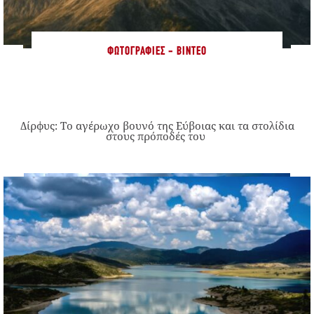
ΦΩΤΟΓΡΑΦΊΕΣ - ΒΊΝΤΕΟ
Δίρφυς: Το αγέρωχο βουνό της Εύβοιας και τα στολίδια
στους πρόποδές του