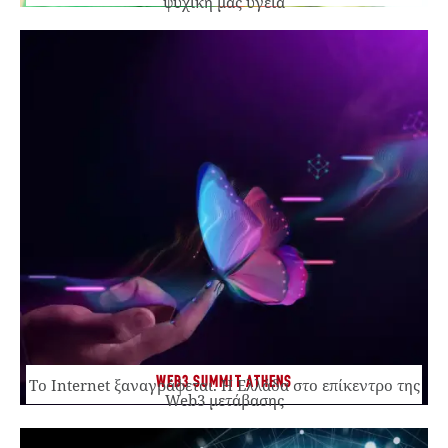
ψυχική μας υγεία
WEB3 SUMMIT ATHENS
Το Internet ξαναγράφεται. Η Ελλάδα στο επίκεντρο της
Web3 μετάβασης