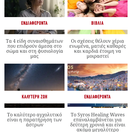
ΕΝΔΙΑΦΈΡΟΝΤΑ
ΒΙΒΛΊΑ
Τα 4 είδη συναισθημάτων
Οι σχέσεις θέλουν χέρια
που επιδρούν άμεσα στο
ενωμένα, ματιές καθαρές
σώμα και στη φυσιολογία
και καρδιά έτοιμη να
μας
μοιραστεί
ΚΑΛΎΤΕΡΗ ΖΩΉ
ΕΝΔΙΑΦΈΡΟΝΤΑ
Το καλύτερο αγχολυτικό
Το Syros Healing Waves
είναι η παρατήρηση των
επαναλαμβάνεται για
άστρων
δεύτερη χρονιά και είναι
ακόμα μεγαλύτερο