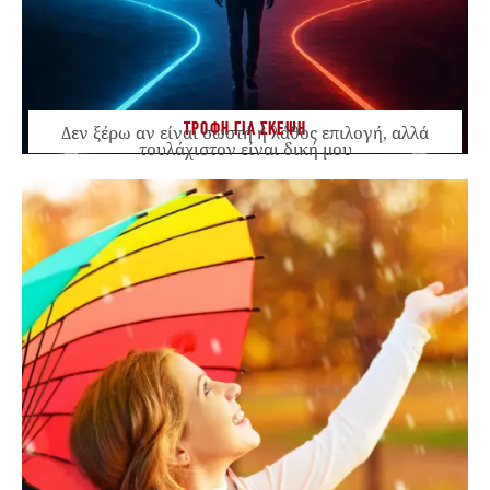
ΤΡΟΦΗ ΓΙΑ ΣΚΕΨΗ
Δεν ξέρω αν είναι σωστή ή λάθος επιλογή, αλλά
τουλάχιστον είναι δική μου