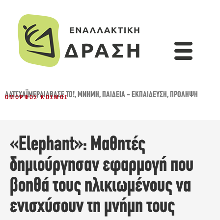
ΑΛΤΣΧΆΙΜΕΡ
,
ΔΙΆΒΑΣΈ ΤΟ!
,
ΜΝΉΜΗ
,
ΠΑΙΔΕΊΑ - ΕΚΠΑΊΔΕΥΣΗ
,
ΠΡΌΛΗΨΗ
ΌΜΟΡΦΟΣ ΚΌΣΜΟΣ
«Elephant»: Μαθητές
δημιούργησαν εφαρμογή που
βοηθά τους ηλικιωμένους να
ενισχύσουν τη μνήμη τους