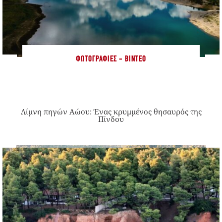
ΦΩΤΟΓΡΑΦΊΕΣ - ΒΊΝΤΕΟ
Λίμνη πηγών Αώου: Ένας κρυμμένος θησαυρός της
Πίνδου