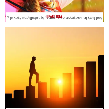
ΠΡΑΚΤΙΚΕΣ
7 μικρές καθημερινές “νίκες” που αλλάζουν τη ζωή μας