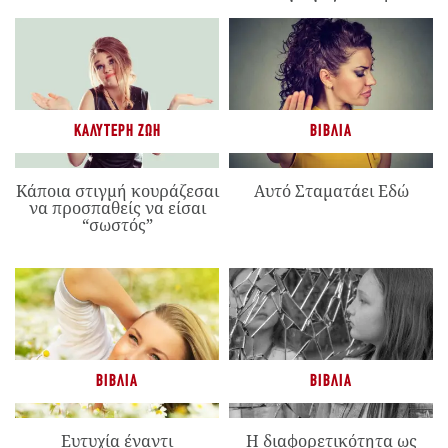
ΚΑΛΎΤΕΡΗ ΖΩΉ
ΒΙΒΛΊΑ
Κάποια στιγμή κουράζεσαι
Αυτό Σταματάει Εδώ
να προσπαθείς να είσαι
“σωστός”
ΒΙΒΛΊΑ
ΒΙΒΛΊΑ
Ευτυχία έναντι
Η διαφορετικότητα ως