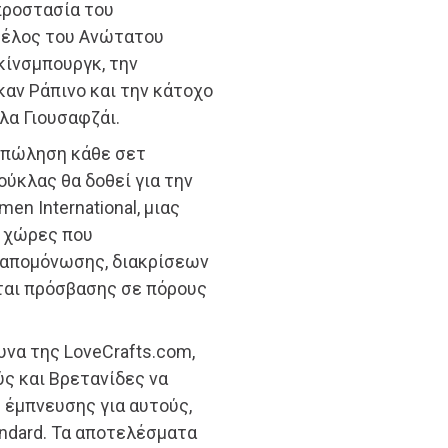
προστασία του
 μέλος του Ανώτατου
κίνσμπουργκ, την
αν Ράπινο και την κάτοχο
λα Γιουσαφζάι.
ν πώληση κάθε σετ
ούκλας θα δοθεί για την
n International, μιας
 χώρες που
 απομόνωσης, διακρίσεων
ται πρόσβασης σε πόρους
υνα της LoveCrafts.com,
ς και Βρετανίδες να
 έμπνευσης για αυτούς,
ndard. Τα αποτελέσματα