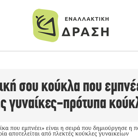
ική σου κούκλα που εμπνέε
τις γυναίκες-πρότυπα κούκ
αίκα που εμπνέει» είναι η σειρά που δημιούργησε η
οία αποτελείται από πλεκτές κούκλες γυναικείων