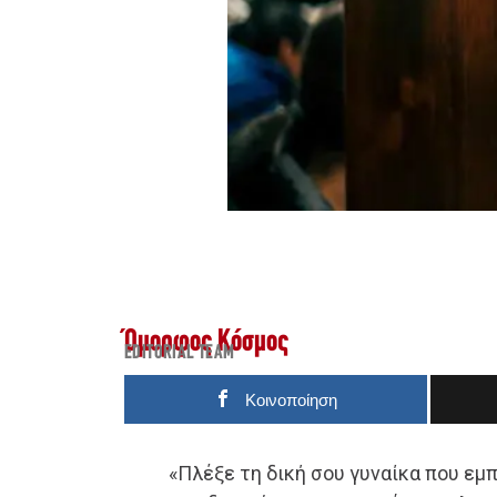
Όμορφος Κόσμος
EDITORIAL TEAM
Κοινοποίηση
«Πλέξε τη δική σου γυναίκα που εμπ