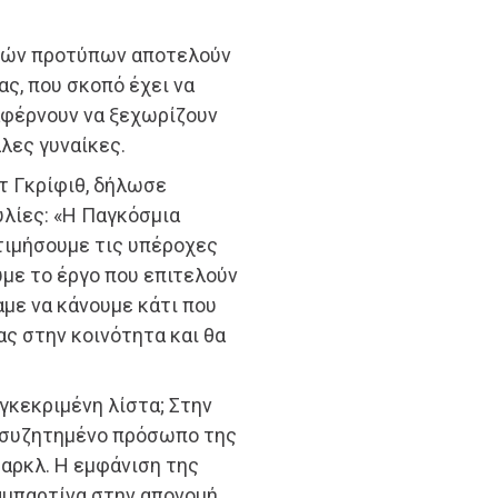
ικών προτύπων αποτελούν
ς, που σκοπό έχει να
αφέρνουν να ξεχωρίζουν
λες γυναίκες.
τ Γκρίφιθ, δήλωσε
λίες: «Η Παγκόσμια
 τιμήσουμε τις υπέροχες
υμε το έργο που επιτελούν
αμε να κάνουμε κάτι που
ς στην κοινότητα και θα
γκεκριμένη λίστα; Στην
υσυζητημένο πρόσωπο της
Μαρκλ. Η εμφάνιση της
αμπαρτίνα στην απονομή