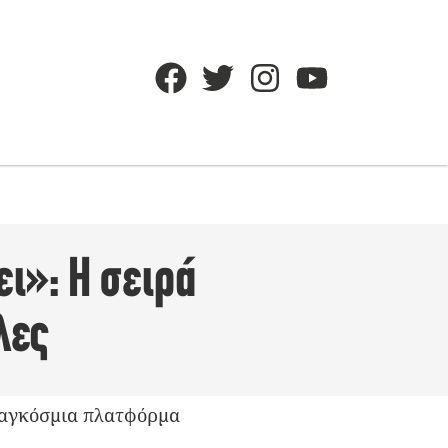
ι»: H σειρά
λες
 παγκόσμια πλατφόρμα