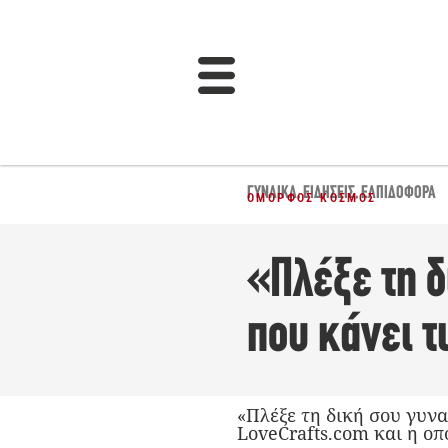
ΓΥΝΑΊΚΑ
,
ΕΙΔΉΣΕΙΣ
,
ΕΛΠΙΔΟΦΌΡΑ
ΌΜΟΡΦΟΣ ΚΌΣΜΟΣ
«Πλέξε τη δ
που κάνει 
«Πλέξε τη δική σου γυν
LoveCrafts.com και η οπ