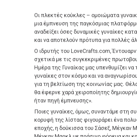
Οι πλεκτές κούκλες – ομοιώματα γυνα
μια έμπνευση της παγκόσμιας πλατφόρμα
αναδείξει όσες δυναμικές γυναίκες κατ
και να αποτελούν πρότυπα για πολλές άλ
Ο ιδρυτής του LoveCrafts.com, Έντουαρν
σχετικά με τις συγκεκριμένες πρωτοβου
Ημέρα της Γυναίκας μας υπενθυμίζει να
γυναίκες στον κόσμο και να αναγνωρίσο
για τη βελτίωση της κοινωνίας μας. Θέλ
θα έφερνε χαρά χειροποίητης δημιουργία
ήταν πηγή έμπνευσης».
Ποιες γυναίκες, όμως, συναντάμε στη συ
κορυφή της λίστας φιγουράρει ένα πολ
εποχής, η δούκισσα του Σάσεξ, Μέγκαν 
Μέγκαν Μαρκλ με πράσινο φόρεμα και κ