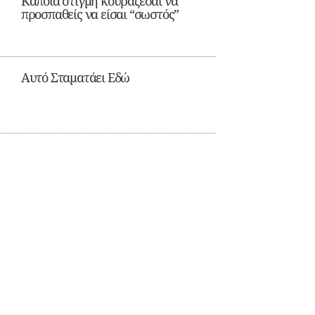
Κάποια στιγμή κουράζεσαι να
προσπαθείς να είσαι “σωστός”
Αυτό Σταματάει Εδώ