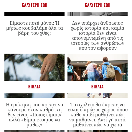
ΚΑΛΎΤΕΡΗ ΖΩΉ
ΚΑΛΎΤΕΡΗ ΖΩΉ
Είμαστε ποτέ μόνοι; Ή
Δεν υπάρχει άνθρωπος
μήπως κουβαλάμε όλα τα
χωρίς ιστορία και καμία
βάρη του χθες;
ιστορία δεν είναι
απογυμνωμένη από τις
ιστορίες των ανθρώπων
που τον αφορούν
ΒΙΒΛΊΑ
ΒΙΒΛΊΑ
Η ερώτηση που πρέπει να
Το σχολείο θα έπρεπε να
κάνουμε στον καθρέφτη
είναι ο πρώτος χώρος όπου
δεν είναι: «Ποιος είμαι;»
κάθε παιδί μαθαίνει πώς
αλλά «Είμαι έτοιμος να
να μαθαίνει. Αντί γι’ αυτό,
μάθω;»
μαθαίνει πώς να χωρά