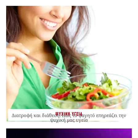
ΨΥΧΙΚΗ ΥΓΕΙΑ
Διατροφή και διάθεση: Πώς το φαγητό επηρεάζει την
ψυχική μας υγεία