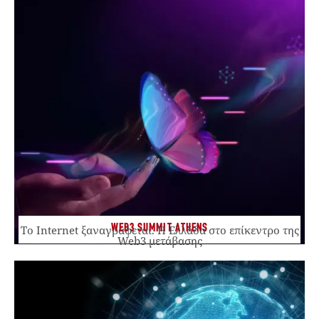
WEB3 SUMMIT ATHENS
Το Internet ξαναγράφεται. Η Ελλάδα στο επίκεντρο της
Web3 μετάβασης