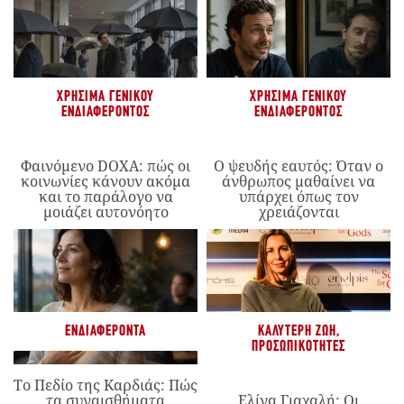
ΧΡΉΣΙΜΑ ΓΕΝΙΚΟΎ
ΧΡΉΣΙΜΑ ΓΕΝΙΚΟΎ
ΕΝΔΙΑΦΈΡΟΝΤΟΣ
ΕΝΔΙΑΦΈΡΟΝΤΟΣ
Φαινόμενο DOXA: πώς οι
Ο ψευδής εαυτός: Όταν ο
κοινωνίες κάνουν ακόμα
άνθρωπος μαθαίνει να
και το παράλογο να
υπάρχει όπως τον
μοιάζει αυτονόητο
χρειάζονται
ΕΝΔΙΑΦΈΡΟΝΤΑ
ΚΑΛΎΤΕΡΗ ΖΩΉ
,
ΠΡΟΣΩΠΙΚΌΤΗΤΕΣ
Το Πεδίο της Καρδιάς: Πώς
τα συναισθήματα
Ελίνα Γιαχαλή: Οι