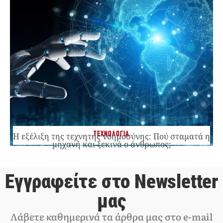
ΤΕΧΝΟΛΟΓΙΑ
Η εξέλιξη της τεχνητής νοημοσύνης: Πού σταματά η
μηχανή και ξεκινά ο άνθρωπος;
Εγγραφείτε στο Newsletter
μας
Λάβετε καθημερινά τα άρθρα μας στο e-mail