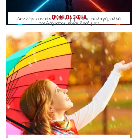
ΤΡΟΦΗ ΓΙΑ ΣΚΕΨΗ
Δεν ξέρω αν είναι σωστή ή λάθος επιλογή, αλλά
τουλάχιστον είναι δική μου