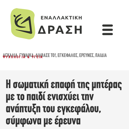
ΑΓΚΑΛΙΆ
,
ΓΥΝΑΊΚΑ
,
ΔΙΆΒΑΣΈ ΤΟ!
,
ΕΓΚΈΦΑΛΟΣ
,
ΈΡΕΥΝΕΣ
,
ΠΑΙΔΙΆ
ΨΥΧΟΛΟΓΊΑ & ΥΓΕΊΑ
Η σωματική επαφή της μητέρας
με το παιδί ενισχύει την
ανάπτυξη του εγκεφάλου,
σύμφωνα με έρευνα