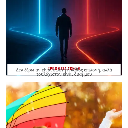
ΤΡΟΦΗ ΓΙΑ ΣΚΕΨΗ
Δεν ξέρω αν είναι σωστή ή λάθος επιλογή, αλλά
τουλάχιστον είναι δική μου