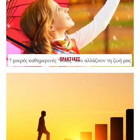
ΠΡΑΚΤΙΚΕΣ
7 μικρές καθημερινές “νίκες” που αλλάζουν τη ζωή μας