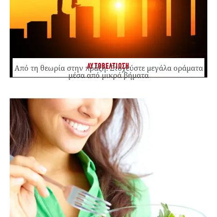
ΑΥΤΟΒΕΛΤΙΩΣΗ
Από τη θεωρία στην πράξη: Στοχεύστε μεγάλα οράματα
μέσα από μικρά βήματα