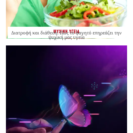
ΨΥΧΙΚΗ ΥΓΕΙΑ
Διατροφή και διάθεση: Πώς το φαγητό επηρεάζει την
ψυχική μας υγεία