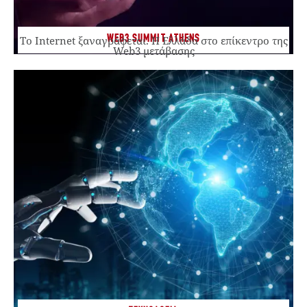
WEB3 SUMMIT ATHENS
Το Internet ξαναγράφεται. Η Ελλάδα στο επίκεντρο της
Web3 μετάβασης