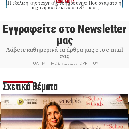
ΤΕΧΝΟΛΟΓΙΑ
Η εξέλιξη της τεχνητής νοημοσύνης: Πού σταματά η
μηχανή και ξεκινά ο άνθρωπος;
Εγγραφείτε στο Newsletter
μας
Λάβετε καθημερινά τα άρθρα μας στο e-mail
σας
ΠΟΛΙΤΙΚΗ ΠΡΟΣΤΑΣΙΑΣ ΑΠΟΡΡΗΤΟΥ
Σχετικά Θέματα