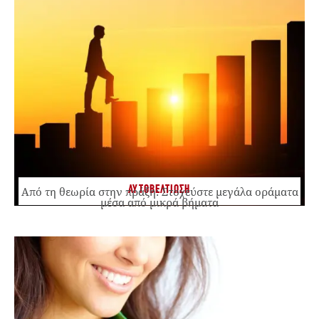
ΑΥΤΟΒΕΛΤΙΩΣΗ
Από τη θεωρία στην πράξη: Στοχεύστε μεγάλα οράματα
μέσα από μικρά βήματα