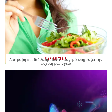
ΨΥΧΙΚΗ ΥΓΕΙΑ
Διατροφή και διάθεση: Πώς το φαγητό επηρεάζει την
ψυχική μας υγεία