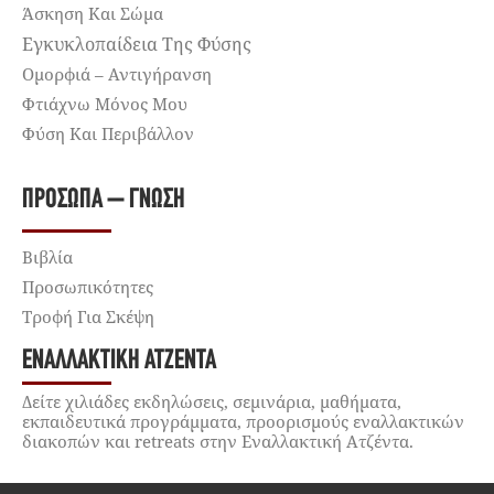
Άσκηση Και Σώμα
Εγκυκλοπαίδεια Της Φύσης
Ομορφιά – Αντιγήρανση
Φτιάχνω Μόνος Μου
Φύση Και Περιβάλλον
ΠΡΌΣΩΠΑ – ΓΝΏΣΗ
Βιβλία
Προσωπικότητες
Τροφή Για Σκέψη
ΕΝΑΛΛΑΚΤΙΚΉ ΑΤΖΈΝΤΑ
Δείτε χιλιάδες εκδηλώσεις, σεμινάρια, μαθήματα,
εκπαιδευτικά προγράμματα, προορισμούς εναλλακτικών
διακοπών και retreats στην Εναλλακτική Ατζέντα.