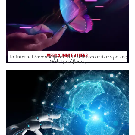
WEB3 SUMMIT ATHENS
Το Internet ξαναγράφεται. Η Ελλάδα στο επίκεντρο της
Web3 μετάβασης