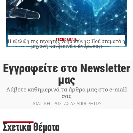
ΤΕΧΝΟΛΟΓΙΑ
Η εξέλιξη της τεχνητής νοημοσύνης: Πού σταματά η
μηχανή και ξεκινά ο άνθρωπος;
Εγγραφείτε στο Newsletter
μας
Λάβετε καθημερινά τα άρθρα μας στο e-mail
σας
ΠΟΛΙΤΙΚΗ ΠΡΟΣΤΑΣΙΑΣ ΑΠΟΡΡΗΤΟΥ
Σχετικά Θέματα