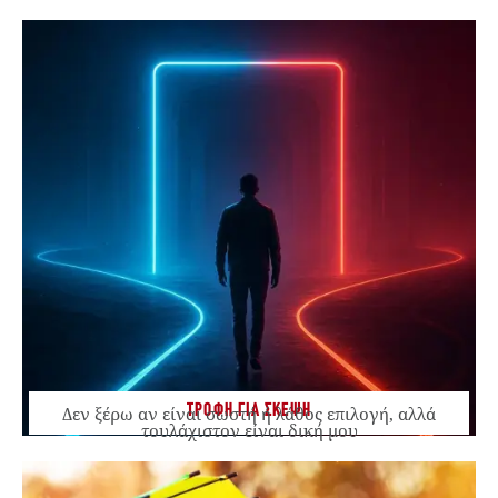
ΤΡΟΦΗ ΓΙΑ ΣΚΕΨΗ
Δεν ξέρω αν είναι σωστή ή λάθος επιλογή, αλλά
τουλάχιστον είναι δική μου