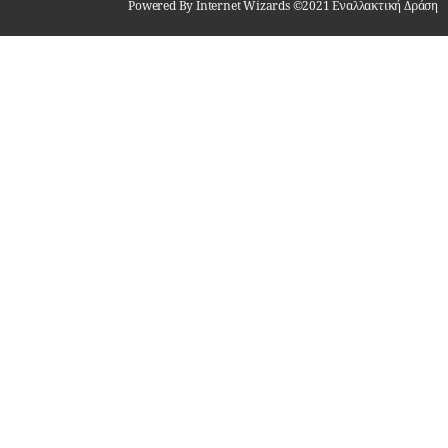
Powered By Internet Wizards ©2021 Εναλλακτική Δράση