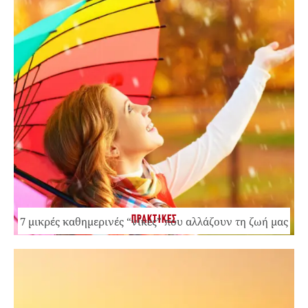
ΠΡΑΚΤΙΚΕΣ
7 μικρές καθημερινές “νίκες” που αλλάζουν τη ζωή μας