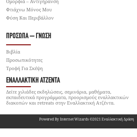
Ομορφιά – Αντιγήρανση
Φτιάχνω Μόνος Μου
Φύση Και Περιβάλλον
ΠΡΌΣΩΠΑ – ΓΝΏΣΗ
Βιβλία
Προσωπικότητες
Τροφή Για Σκέψη
ΕΝΑΛΛΑΚΤΙΚΉ ΑΤΖΈΝΤΑ
Δείτε χιλιάδες εκδηλώσεις, σεμινάρια, μαθήματα,
εκπαιδευτικά προγράμματα, προορισμούς εναλλακτικών
διακοπών και retreats στην Εναλλακτική Ατζέντα.
Powered By Internet Wizards ©2021 Εναλλακτική Δράση