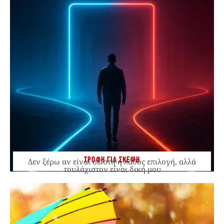
ΤΡΟΦΗ ΓΙΑ ΣΚΕΨΗ
Δεν ξέρω αν είναι σωστή ή λάθος επιλογή, αλλά
τουλάχιστον είναι δική μου