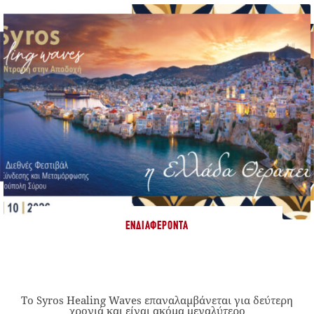
ΕΝΔΙΑΦΈΡΟΝΤΑ
Το Syros Healing Waves επαναλαμβάνεται για δεύτερη
χρονιά και είναι ακόμα μεγαλύτερο