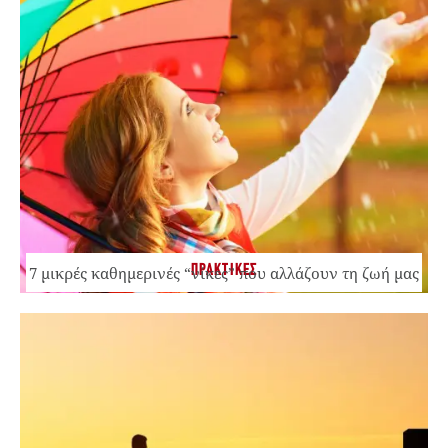
ΠΡΑΚΤΙΚΕΣ
7 μικρές καθημερινές “νίκες” που αλλάζουν τη ζωή μας