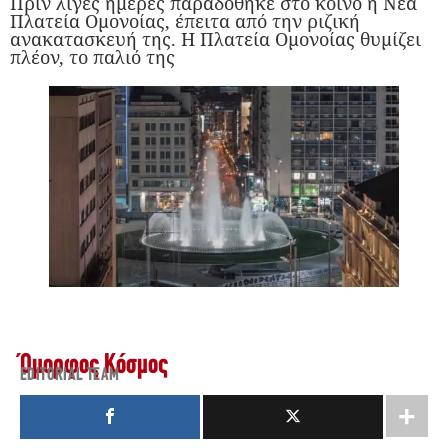
Πριν λίγες ημέρες παραδόθηκε στο κοινό η Νέα
Πλατεία Ομονοίας, έπειτα από την ριζική
ανακατασκευή της. Η Πλατεία Ομονοίας θυμίζει
πλέον, το παλιό της
Όμορφος Κόσμος
EDITORIAL TEAM