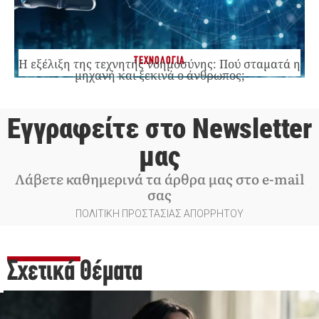
ΤΕΧΝΟΛΟΓΙΑ
Η εξέλιξη της τεχνητής νοημοσύνης: Πού σταματά η
μηχανή και ξεκινά ο άνθρωπος;
Εγγραφείτε στο Newsletter
μας
Λάβετε καθημερινά τα άρθρα μας στο e-mail
σας
ΠΟΛΙΤΙΚΗ ΠΡΟΣΤΑΣΙΑΣ ΑΠΟΡΡΗΤΟΥ
Σχετικά Θέματα