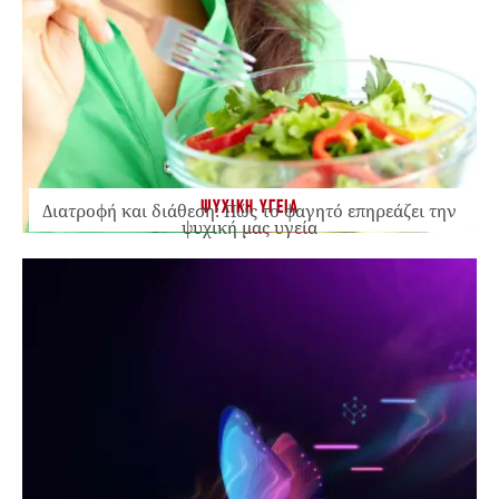
ΨΥΧΙΚΗ ΥΓΕΙΑ
Διατροφή και διάθεση: Πώς το φαγητό επηρεάζει την
ψυχική μας υγεία