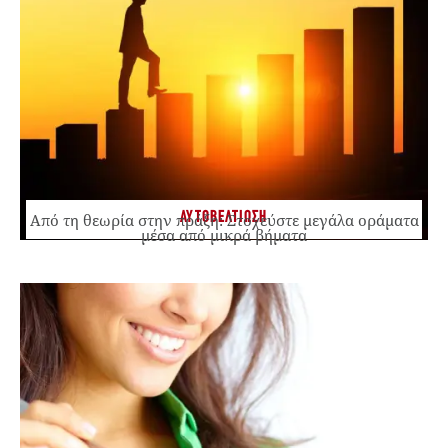
ΑΥΤΟΒΕΛΤΙΩΣΗ
Από τη θεωρία στην πράξη: Στοχεύστε μεγάλα οράματα
μέσα από μικρά βήματα