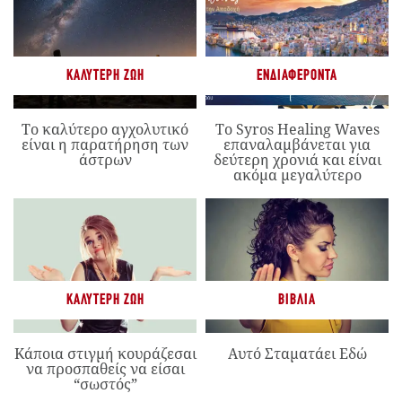
ΚΑΛΎΤΕΡΗ ΖΩΉ
ΕΝΔΙΑΦΈΡΟΝΤΑ
Το καλύτερο αγχολυτικό
Το Syros Healing Waves
είναι η παρατήρηση των
επαναλαμβάνεται για
άστρων
δεύτερη χρονιά και είναι
ακόμα μεγαλύτερο
ΚΑΛΎΤΕΡΗ ΖΩΉ
ΒΙΒΛΊΑ
Κάποια στιγμή κουράζεσαι
Αυτό Σταματάει Εδώ
να προσπαθείς να είσαι
“σωστός”