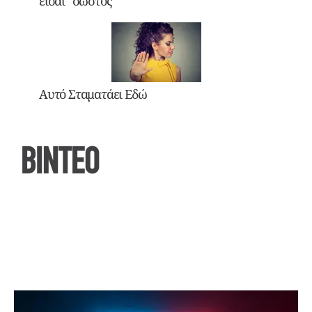
είσαι “σωστός”
Αυτό Σταματάει Εδώ
ΒΙΝΤΕΟ