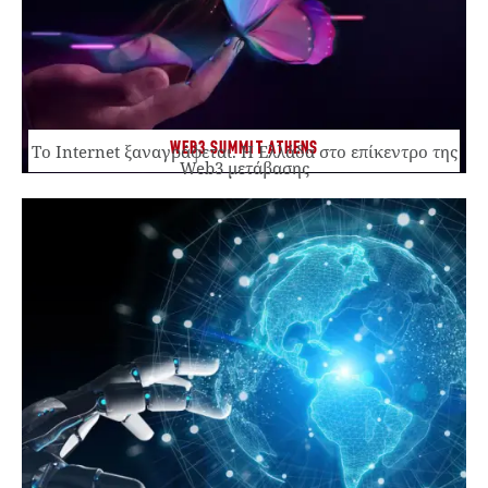
WEB3 SUMMIT ATHENS
Το Internet ξαναγράφεται. Η Ελλάδα στο επίκεντρο της
Web3 μετάβασης