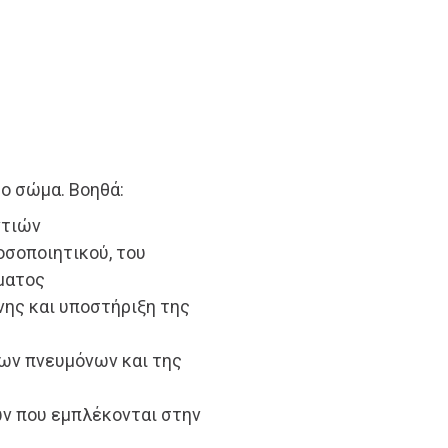
το σώμα. Βοηθά:
ντιών
οσοποιητικού, του
ματος
νης και υποστήριξη της
των πνευμόνων και της
ν που εμπλέκονται στην