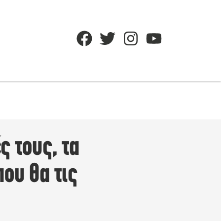
ς τους, τα
ου θα τις