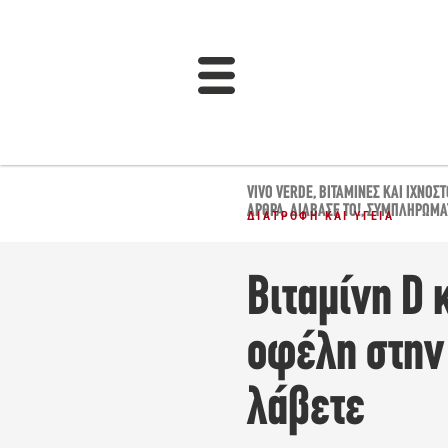
VIVO VERDE
,
ΒΙΤΑΜΊΝΕΣ ΚΑΙ ΙΧΝΟΣΤ
ΆΡΘΡΑ
,
ΔΙΆΒΑΣΈ ΤΟ!
,
ΣΥΜΠΛΗΡΏΜΑΤ
ΔΙΑΤΡΟΦΉ ΚΑΙ ΥΓΕΊΑ
Βιταμίνη D 
οφέλη στην 
λάβετε