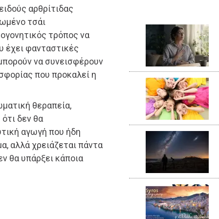
ειδούς αρθρίτιδας
γωμένο τσάι
ωογονητικός τρόπος να
ου έχει φανταστικές
 μπορούν να συνεισφέρουν
σφορίας που προκαλεί η
ματική θεραπεία,
 ότι δεν θα
υτική αγωγή που ήδη
α, αλλά χρειάζεται πάντα
εν θα υπάρξει κάποια