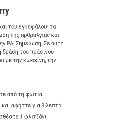
rry
και του εγκεφάλου· τα
ίωση της αρθραλγίας και
ην ΡΑ. Σημείωση: Σε αυτή
η δράση του πράσινου
ι με την κωδεΐνη, την
τε από τη φωτιά.
και αφήστε για 3 λεπτά.
οσθέστε 1 φλιτζάνι