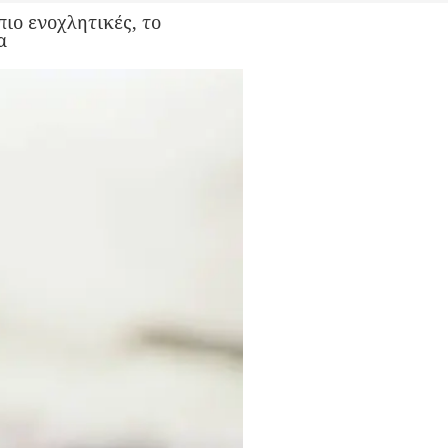
πιο ενοχλητικές, το
α