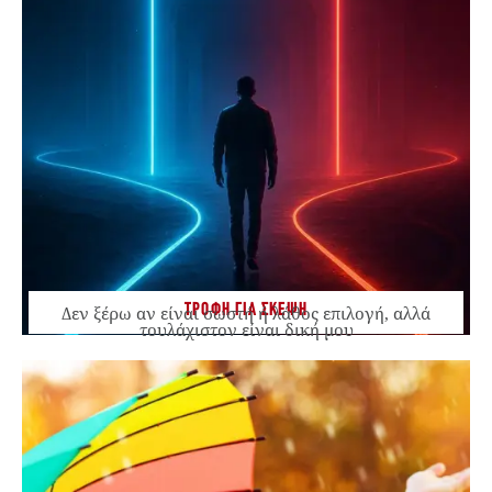
ΤΡΟΦΗ ΓΙΑ ΣΚΕΨΗ
Δεν ξέρω αν είναι σωστή ή λάθος επιλογή, αλλά
τουλάχιστον είναι δική μου