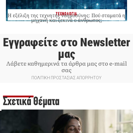
ΤΕΧΝΟΛΟΓΙΑ
Η εξέλιξη της τεχνητής νοημοσύνης: Πού σταματά η
μηχανή και ξεκινά ο άνθρωπος;
Εγγραφείτε στο Newsletter
μας
Λάβετε καθημερινά τα άρθρα μας στο e-mail
σας
ΠΟΛΙΤΙΚΗ ΠΡΟΣΤΑΣΙΑΣ ΑΠΟΡΡΗΤΟΥ
Σχετικά Θέματα