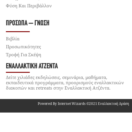
Φύση Και Περιβάλλον
ΠΡΌΣΩΠΑ – ΓΝΏΣΗ
Βιβλία
Προσωπικότητες
Τροφή Για Σκέψη
ΕΝΑΛΛΑΚΤΙΚΉ ΑΤΖΈΝΤΑ
Δείτε χιλιάδες εκδηλώσεις, σεμινάρια, μαθήματα,
εκπαιδευτικά προγράμματα, προορισμούς εναλλακτικών
διακοπών και retreats στην Εναλλακτική Ατζέντα.
Powered By Internet Wizards ©2021 Εναλλακτική Δράση