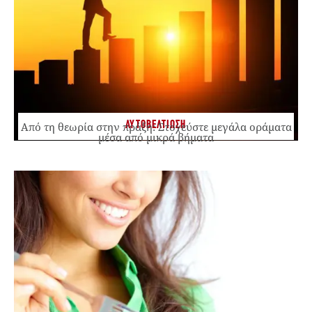
ΑΥΤΟΒΕΛΤΙΩΣΗ
Από τη θεωρία στην πράξη: Στοχεύστε μεγάλα οράματα
μέσα από μικρά βήματα