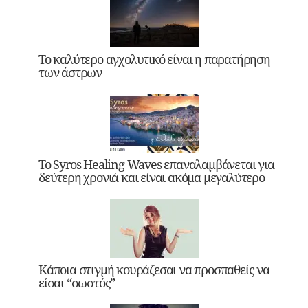
Το καλύτερο αγχολυτικό είναι η παρατήρηση
των άστρων
Το Syros Healing Waves επαναλαμβάνεται για
δεύτερη χρονιά και είναι ακόμα μεγαλύτερο
Κάποια στιγμή κουράζεσαι να προσπαθείς να
είσαι “σωστός”