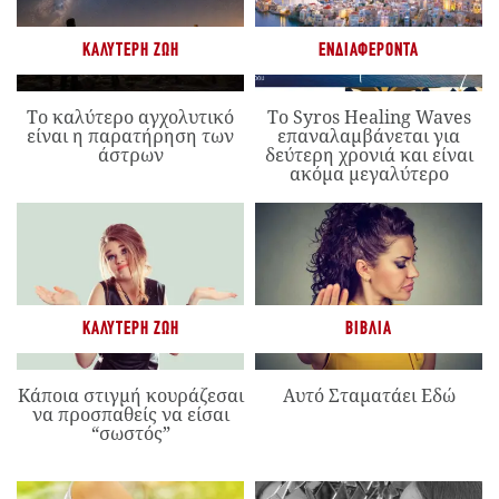
ΚΑΛΎΤΕΡΗ ΖΩΉ
ΕΝΔΙΑΦΈΡΟΝΤΑ
Το καλύτερο αγχολυτικό
Το Syros Healing Waves
είναι η παρατήρηση των
επαναλαμβάνεται για
άστρων
δεύτερη χρονιά και είναι
ακόμα μεγαλύτερο
ΚΑΛΎΤΕΡΗ ΖΩΉ
ΒΙΒΛΊΑ
Κάποια στιγμή κουράζεσαι
Αυτό Σταματάει Εδώ
να προσπαθείς να είσαι
“σωστός”