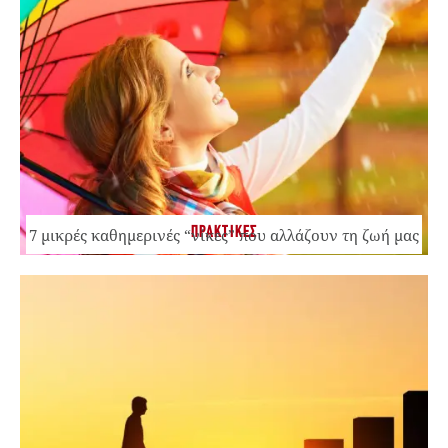
ΠΡΑΚΤΙΚΕΣ
7 μικρές καθημερινές “νίκες” που αλλάζουν τη ζωή μας