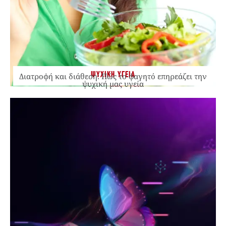
ΨΥΧΙΚΗ ΥΓΕΙΑ
Διατροφή και διάθεση: Πώς το φαγητό επηρεάζει την
ψυχική μας υγεία