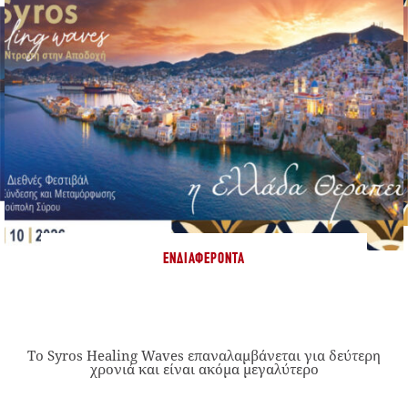
ΕΝΔΙΑΦΈΡΟΝΤΑ
Το Syros Healing Waves επαναλαμβάνεται για δεύτερη
χρονιά και είναι ακόμα μεγαλύτερο