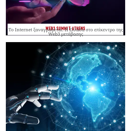
WEB3 SUMMIT ATHENS
Το Internet ξαναγράφεται. Η Ελλάδα στο επίκεντρο της
Web3 μετάβασης