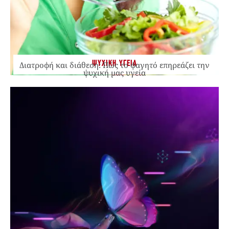
ΨΥΧΙΚΗ ΥΓΕΙΑ
Διατροφή και διάθεση: Πώς το φαγητό επηρεάζει την
ψυχική μας υγεία