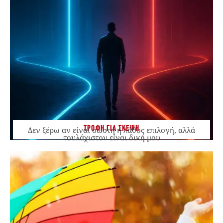
ΤΡΟΦΗ ΓΙΑ ΣΚΕΨΗ
Δεν ξέρω αν είναι σωστή ή λάθος επιλογή, αλλά
τουλάχιστον είναι δική μου