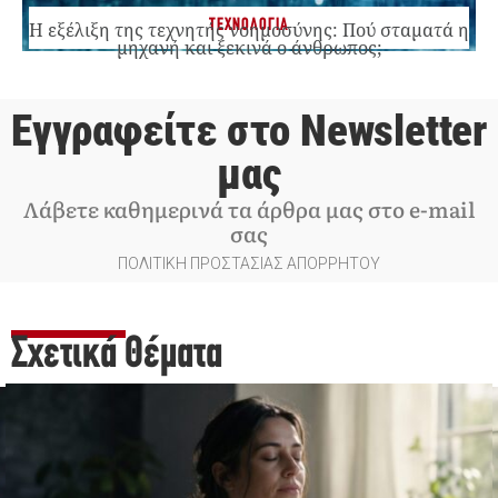
ΤΕΧΝΟΛΟΓΙΑ
Η εξέλιξη της τεχνητής νοημοσύνης: Πού σταματά η
μηχανή και ξεκινά ο άνθρωπος;
Εγγραφείτε στο Newsletter
μας
Λάβετε καθημερινά τα άρθρα μας στο e-mail
σας
ΠΟΛΙΤΙΚΗ ΠΡΟΣΤΑΣΙΑΣ ΑΠΟΡΡΗΤΟΥ
Σχετικά Θέματα