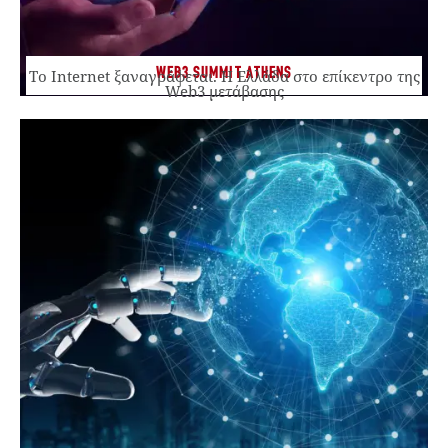
WEB3 SUMMIT ATHENS
Το Internet ξαναγράφεται. Η Ελλάδα στο επίκεντρο της
Web3 μετάβασης