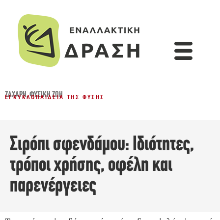
ΖΆΧΑΡΗ
,
ΦΥΣΙΚΉ ΖΩΉ
ΕΓΚΥΚΛΟΠΑΊΔΕΙΑ ΤΗΣ ΦΎΣΗΣ
Σιρόπι σφενδάμου: Ιδιότητες,
τρόποι χρήσης, οφέλη και
παρενέργειες