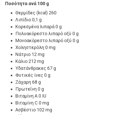
Ποσότητα ανά 100 g
Θερμίδες (kcal) 260
Λιπίδιο 0,1 g
Κορεσμένα λιπαρά 0 g
Πολυακόρεστο λιπαρό οξύ 0 g
Μονοακόρεστο λιπαρό οξύ 0 g
Χοληστερόλη 0 mg
Νάτριο 12 mg
Κάλιο 212 mg
Υδατάνθρακες 67 g
Φυτικές ίνες 0 g
Ζάχαρη 68 g
Πρωτεΐνη 0 g
Βιταμίνη A 0 IU
Βιταμίνη C 0 mg
Ασβέστιο 102 mg