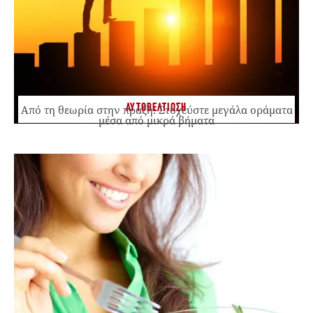
ΑΥΤΟΒΕΛΤΙΩΣΗ
Από τη θεωρία στην πράξη: Στοχεύστε μεγάλα οράματα
μέσα από μικρά βήματα