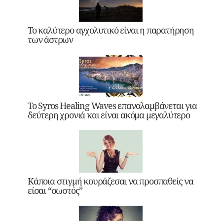
Το καλύτερο αγχολυτικό είναι η παρατήρηση
των άστρων
Το Syros Healing Waves επαναλαμβάνεται για
δεύτερη χρονιά και είναι ακόμα μεγαλύτερο
Κάποια στιγμή κουράζεσαι να προσπαθείς να
είσαι “σωστός”