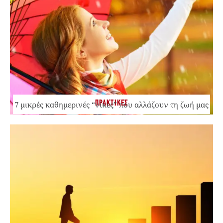
ΠΡΑΚΤΙΚΕΣ
7 μικρές καθημερινές “νίκες” που αλλάζουν τη ζωή μας