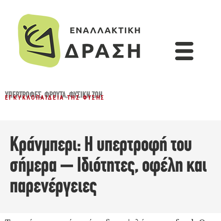
ΥΠΕΡΤΡΟΦΈΣ
,
ΦΡΟΎΤΑ
,
ΦΥΣΙΚΉ ΖΩΉ
ΕΓΚΥΚΛΟΠΑΊΔΕΙΑ ΤΗΣ ΦΎΣΗΣ
Κράνμπερι: Η υπερτροφή του
σήμερα – Ιδιότητες, οφέλη και
παρενέργειες