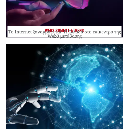
WEB3 SUMMIT ATHENS
Το Internet ξαναγράφεται. Η Ελλάδα στο επίκεντρο της
Web3 μετάβασης