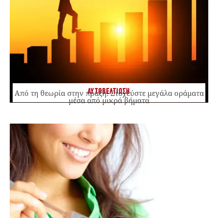
ΑΥΤΟΒΕΛΤΙΩΣΗ
Από τη θεωρία στην πράξη: Στοχεύστε μεγάλα οράματα
μέσα από μικρά βήματα