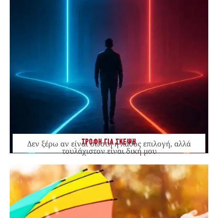
ΤΡΟΦΗ ΓΙΑ ΣΚΕΨΗ
Δεν ξέρω αν είναι σωστή ή λάθος επιλογή, αλλά
τουλάχιστον είναι δική μου