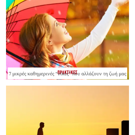
ΠΡΑΚΤΙΚΕΣ
7 μικρές καθημερινές “νίκες” που αλλάζουν τη ζωή μας