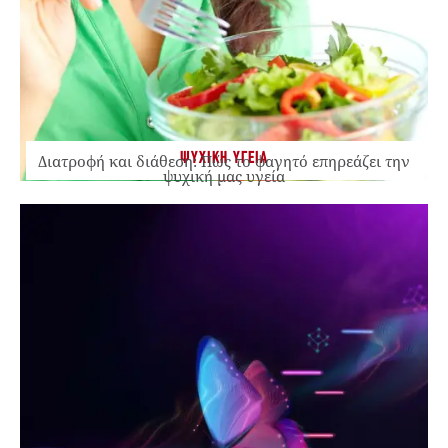
ΨΥΧΙΚΗ ΥΓΕΙΑ
Διατροφή και διάθεση: Πώς το φαγητό επηρεάζει την
ψυχική μας υγεία