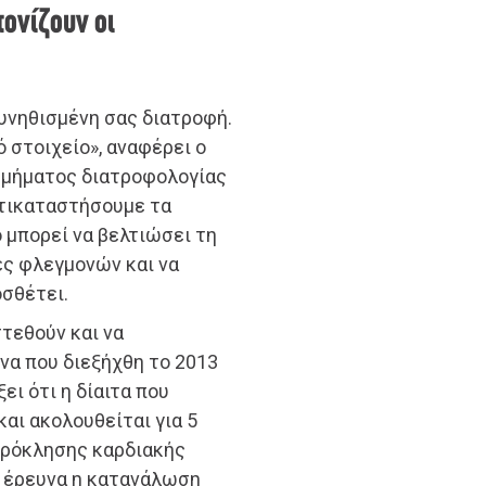
τονίζουν οι
υνηθισμένη σας διατροφή.
 στοιχείο», αναφέρει ο
 τμήματος διατροφολογίας
ντικαταστήσουμε τα
ό μπορεί να βελτιώσει τη
ες φλεγμονών και να
οσθέτει.
τεθούν και να
να που διεξήχθη το 2013
ξει ότι η δίαιτα που
αι ακολουθείται για 5
πρόκλησης καρδιακής
 έρευνα η κατανάλωση