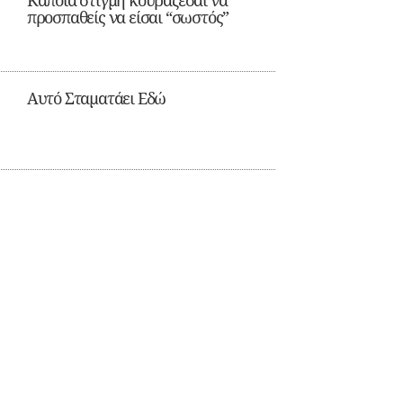
Κάποια στιγμή κουράζεσαι να
προσπαθείς να είσαι “σωστός”
Αυτό Σταματάει Εδώ