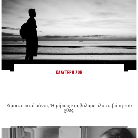
ΚΑΛΎΤΕΡΗ ΖΩΉ
Είμαστε ποτέ μόνοι; Ή μήπως κουβαλάμε όλα τα βάρη του
χθες;