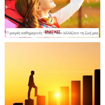
ΠΡΑΚΤΙΚΕΣ
7 μικρές καθημερινές “νίκες” που αλλάζουν τη ζωή μας