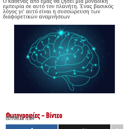
Ο καθένας από εμάς θα ζήσει μια μοναδική
εμπειρία σε αυτό τον πλανήτη. Ένας βασικός
λόγος γι’ αυτό είναι η συσσώρευση των
διαφορετικών αναμνήσεων
Φωτογραφίες - Βίντεο
EDITORIAL TEAM