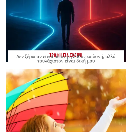
ΤΡΟΦΗ ΓΙΑ ΣΚΕΨΗ
Δεν ξέρω αν είναι σωστή ή λάθος επιλογή, αλλά
τουλάχιστον είναι δική μου