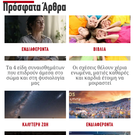
Πρόσφατα Άρθρα
ΕΝΔΙΑΦΈΡΟΝΤΑ
ΒΙΒΛΊΑ
Τα 4 είδη συναισθημάτων
Οι σχέσεις θέλουν χέρια
που επιδρούν άμεσα στο
ενωμένα, ματιές καθαρές
σώμα και στη φυσιολογία
και καρδιά έτοιμη να
μας
μοιραστεί
ΚΑΛΎΤΕΡΗ ΖΩΉ
ΕΝΔΙΑΦΈΡΟΝΤΑ