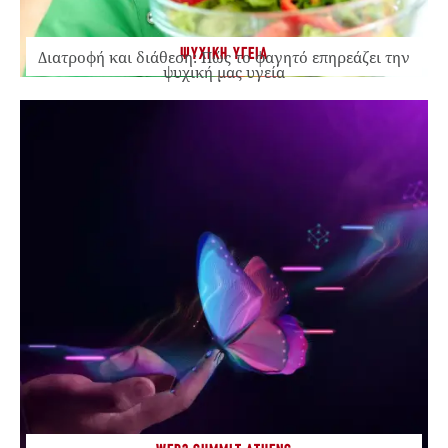
ΨΥΧΙΚΗ ΥΓΕΙΑ
Διατροφή και διάθεση: Πώς το φαγητό επηρεάζει την
ψυχική μας υγεία