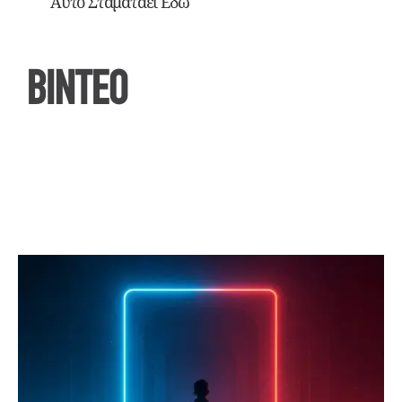
Αυτό Σταματάει Εδώ
ΒΙΝΤΕΟ