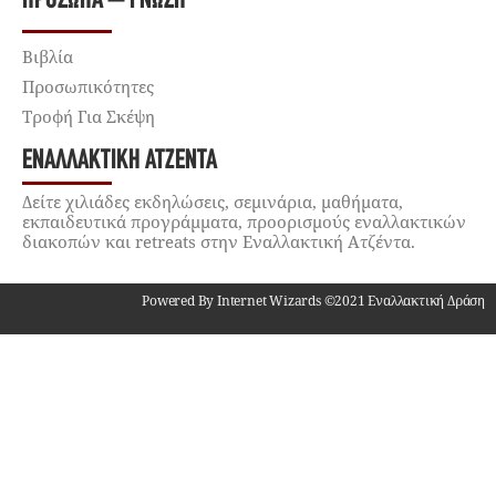
ΠΡΌΣΩΠΑ – ΓΝΏΣΗ
Βιβλία
Προσωπικότητες
Τροφή Για Σκέψη
ΕΝΑΛΛΑΚΤΙΚΉ ΑΤΖΈΝΤΑ
Δείτε χιλιάδες εκδηλώσεις, σεμινάρια, μαθήματα,
εκπαιδευτικά προγράμματα, προορισμούς εναλλακτικών
διακοπών και retreats στην Εναλλακτική Ατζέντα.
Powered By Internet Wizards ©2021 Εναλλακτική Δράση