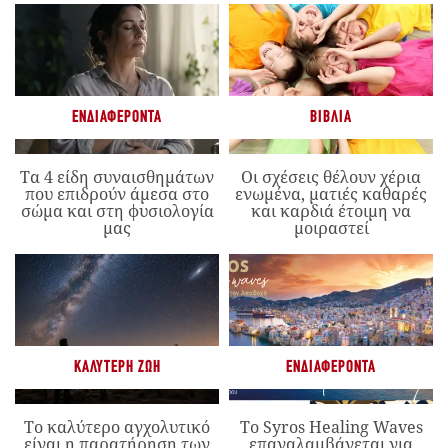
ΕΝΔΙΑΦΈΡΟΝΤΑ
ΒΙΒΛΊΑ
Τα 4 είδη συναισθημάτων
Οι σχέσεις θέλουν χέρια
που επιδρούν άμεσα στο
ενωμένα, ματιές καθαρές
σώμα και στη φυσιολογία
και καρδιά έτοιμη να
μας
μοιραστεί
ΚΑΛΎΤΕΡΗ ΖΩΉ
ΕΝΔΙΑΦΈΡΟΝΤΑ
Το καλύτερο αγχολυτικό
Το Syros Healing Waves
είναι η παρατήρηση των
επαναλαμβάνεται για