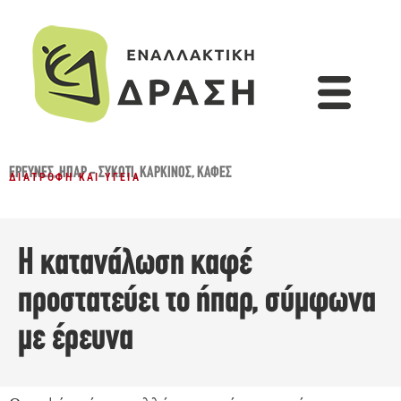
ΈΡΕΥΝΕΣ
,
ΗΠΑΡ - ΣΥΚΏΤΙ
,
ΚΑΡΚΊΝΟΣ
,
ΚΑΦΕΣ
ΔΙΑΤΡΟΦΉ ΚΑΙ ΥΓΕΊΑ
Η κατανάλωση καφέ
προστατεύει το ήπαρ, σύμφωνα
με έρευνα