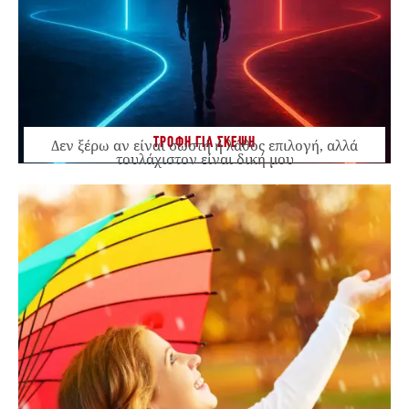
ΤΡΟΦΗ ΓΙΑ ΣΚΕΨΗ
Δεν ξέρω αν είναι σωστή ή λάθος επιλογή, αλλά
τουλάχιστον είναι δική μου