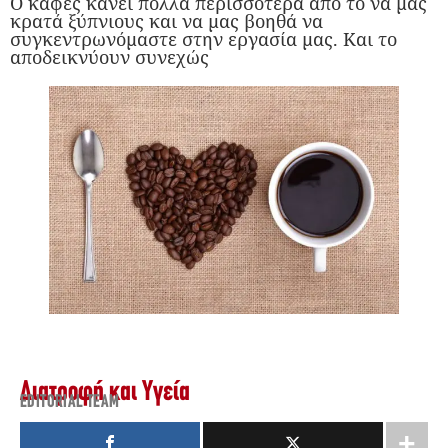
Ο καφές κάνει πολλά περισσότερα από το να μας
κρατά ξύπνιους και να μας βοηθά να
συγκεντρωνόμαστε στην εργασία μας. Και το
αποδεικνύουν συνεχώς
Διατροφή και Υγεία
EDITORIAL TEAM