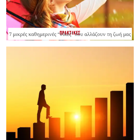
ΠΡΑΚΤΙΚΕΣ
7 μικρές καθημερινές “νίκες” που αλλάζουν τη ζωή μας