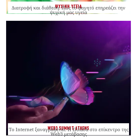
ΨΥΧΙΚΗ ΥΓΕΙΑ
Διατροφή και διάθεση: Πώς το φαγητό επηρεάζει την
ψυχική μας υγεία
WEB3 SUMMIT ATHENS
Το Internet ξαναγράφεται. Η Ελλάδα στο επίκεντρο της
Web3 μετάβασης