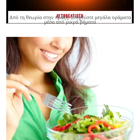
ΑΥΤΟΒΕΛΤΙΩΣΗ
Από τη θεωρία στην πράξη: Στοχεύστε μεγάλα οράματα
μέσα από μικρά βήματα