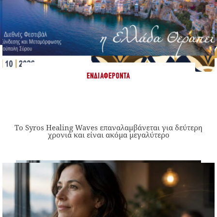
ΕΝΔΙΑΦΈΡΟΝΤΑ
Το Syros Healing Waves επαναλαμβάνεται για δεύτερη
χρονιά και είναι ακόμα μεγαλύτερο