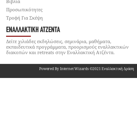
Βιβλία
Προσωπικότητες
Τροφή Για Σκέψη
ΕΝΑΛΛΑΚΤΙΚΉ ΑΤΖΈΝΤΑ
Δείτε χιλιάδες εκδηλώσεις, σεμινάρια, μαθήματα,
εκπαιδευτικά προγράμματα, προορισμούς εναλλακτικών
διακοπών και retreats στην Εναλλακτική Ατζέντα.
Powered By Internet Wizards ©2021 Εναλλακτική Δράση