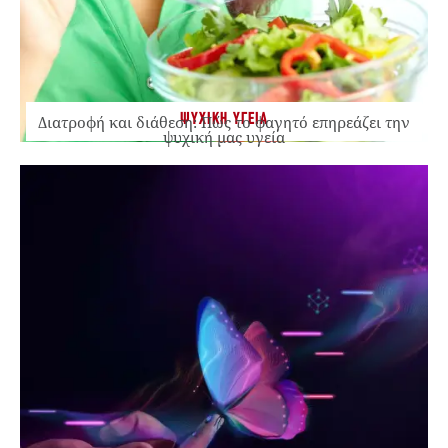
ΨΥΧΙΚΗ ΥΓΕΙΑ
Διατροφή και διάθεση: Πώς το φαγητό επηρεάζει την
ψυχική μας υγεία