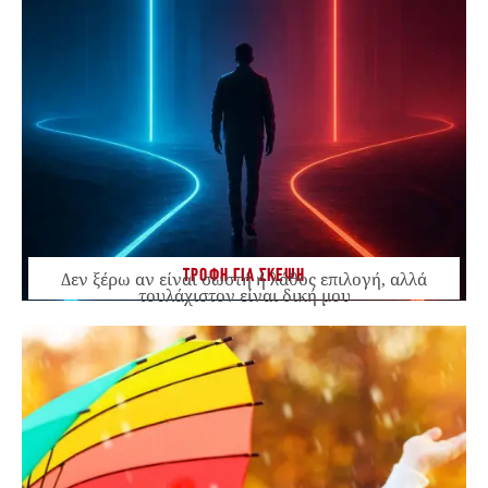
ΤΡΟΦΗ ΓΙΑ ΣΚΕΨΗ
Δεν ξέρω αν είναι σωστή ή λάθος επιλογή, αλλά
τουλάχιστον είναι δική μου