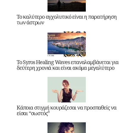
Το καλύτερο αγχολυτικό είναι η παρατήρηση
των άστρων
Το Syros Healing Waves επαναλαμβάνεται για
δεύτερη χρονιά και είναι ακόμα μεγαλύτερο
Κάποια στιγμή κουράζεσαι να προσπαθείς να
είσαι “σωστός”