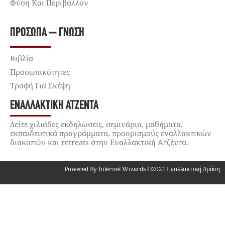
Φύση Και Περιβάλλον
ΠΡΌΣΩΠΑ – ΓΝΏΣΗ
Βιβλία
Προσωπικότητες
Τροφή Για Σκέψη
ΕΝΑΛΛΑΚΤΙΚΉ ΑΤΖΈΝΤΑ
Δείτε χιλιάδες εκδηλώσεις, σεμινάρια, μαθήματα,
εκπαιδευτικά προγράμματα, προορισμούς εναλλακτικών
διακοπών και retreats στην Εναλλακτική Ατζέντα.
Powered By Internet Wizards ©2021 Εναλλακτική Δράση