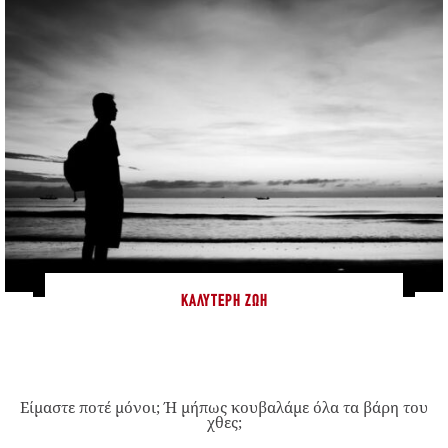
ΚΑΛΎΤΕΡΗ ΖΩΉ
Είμαστε ποτέ μόνοι; Ή μήπως κουβαλάμε όλα τα βάρη του
χθες;