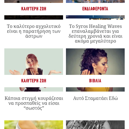
ΚΑΛΎΤΕΡΗ ΖΩΉ
ΕΝΔΙΑΦΈΡΟΝΤΑ
Το καλύτερο αγχολυτικό
Το Syros Healing Waves
είναι η παρατήρηση των
επαναλαμβάνεται για
άστρων
δεύτερη χρονιά και είναι
ακόμα μεγαλύτερο
ΚΑΛΎΤΕΡΗ ΖΩΉ
ΒΙΒΛΊΑ
Κάποια στιγμή κουράζεσαι
Αυτό Σταματάει Εδώ
να προσπαθείς να είσαι
“σωστός”