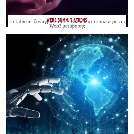
WEB3 SUMMIT ATHENS
Το Internet ξαναγράφεται. Η Ελλάδα στο επίκεντρο της
Web3 μετάβασης