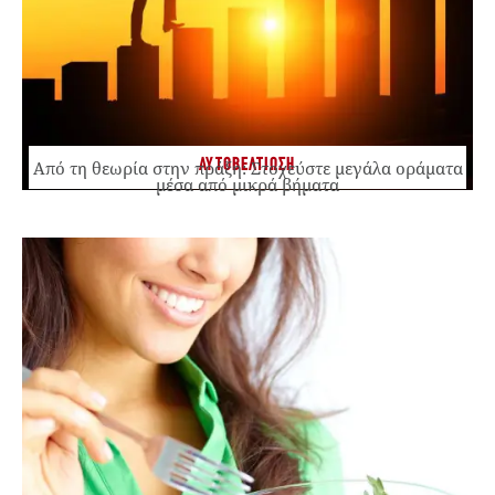
ΑΥΤΟΒΕΛΤΙΩΣΗ
Από τη θεωρία στην πράξη: Στοχεύστε μεγάλα οράματα
μέσα από μικρά βήματα