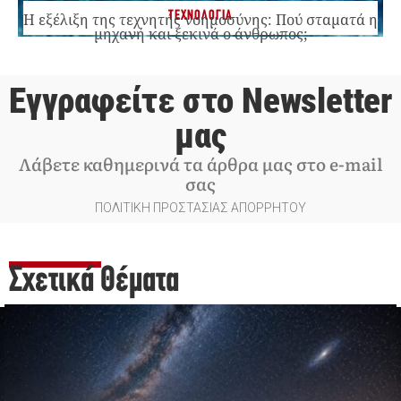
ΤΕΧΝΟΛΟΓΙΑ
Η εξέλιξη της τεχνητής νοημοσύνης: Πού σταματά η
μηχανή και ξεκινά ο άνθρωπος;
Εγγραφείτε στο Newsletter
μας
Λάβετε καθημερινά τα άρθρα μας στο e-mail
σας
ΠΟΛΙΤΙΚΗ ΠΡΟΣΤΑΣΙΑΣ ΑΠΟΡΡΗΤΟΥ
Σχετικά Θέματα