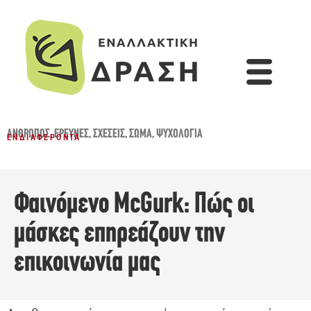
ΆΝΘΡΩΠΟΣ
,
ΈΡΕΥΝΕΣ
,
ΣΧΈΣΕΙΣ
,
ΣΏΜΑ
,
ΨΥΧΟΛΟΓΊΑ
ΕΝΔΙΑΦΈΡΟΝΤΑ
Φαινόμενο McGurk: Πώς οι
μάσκες επηρεάζουν την
επικοινωνία μας