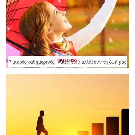
ΠΡΑΚΤΙΚΕΣ
7 μικρές καθημερινές “νίκες” που αλλάζουν τη ζωή μας