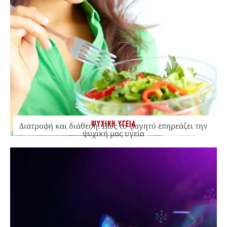
ΨΥΧΙΚΗ ΥΓΕΙΑ
Διατροφή και διάθεση: Πώς το φαγητό επηρεάζει την
ψυχική μας υγεία