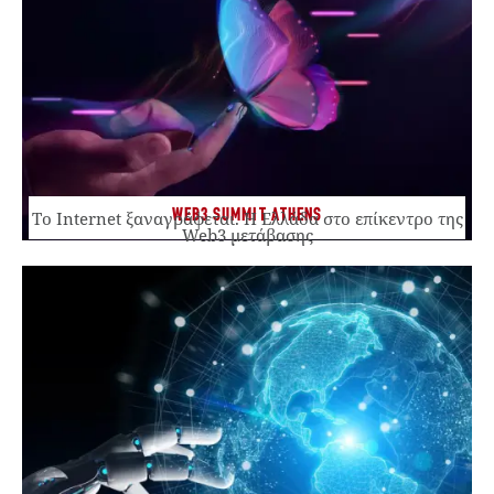
WEB3 SUMMIT ATHENS
Το Internet ξαναγράφεται. Η Ελλάδα στο επίκεντρο της
Web3 μετάβασης