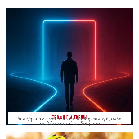
ΤΡΟΦΗ ΓΙΑ ΣΚΕΨΗ
Δεν ξέρω αν είναι σωστή ή λάθος επιλογή, αλλά
τουλάχιστον είναι δική μου