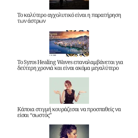
Το καλύτερο αγχολυτικό είναι η παρατήρηση
των άστρων
Το Syros Healing Waves επαναλαμβάνεται για
δεύτερη χρονιά και είναι ακόμα μεγαλύτερο
Κάποια στιγμή κουράζεσαι να προσπαθείς να
είσαι “σωστός”