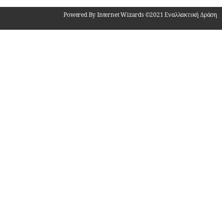
Powered By Internet Wizards ©2021 Εναλλακτική Δράση