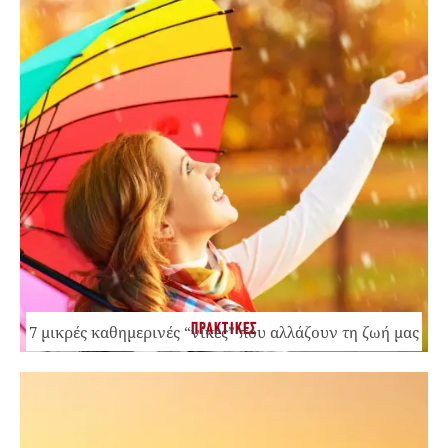
ΠΡΑΚΤΙΚΕΣ
7 μικρές καθημερινές “νίκες” που αλλάζουν τη ζωή μας