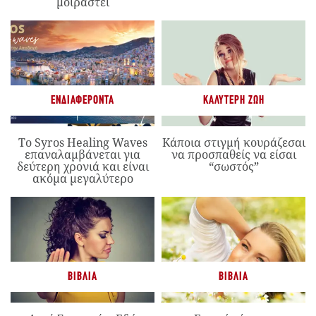
μοιραστεί
ΕΝΔΙΑΦΈΡΟΝΤΑ
ΚΑΛΎΤΕΡΗ ΖΩΉ
Το Syros Healing Waves
Κάποια στιγμή κουράζεσαι
επαναλαμβάνεται για
να προσπαθείς να είσαι
δεύτερη χρονιά και είναι
“σωστός”
ακόμα μεγαλύτερο
ΒΙΒΛΊΑ
ΒΙΒΛΊΑ