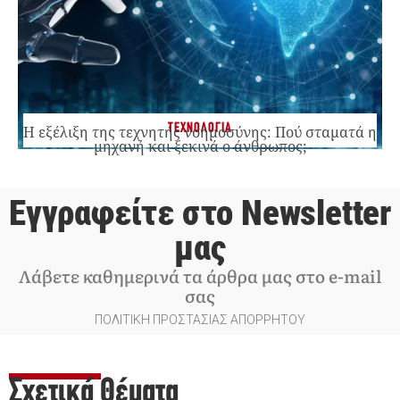
ΤΕΧΝΟΛΟΓΙΑ
Η εξέλιξη της τεχνητής νοημοσύνης: Πού σταματά η
μηχανή και ξεκινά ο άνθρωπος;
Εγγραφείτε στο Newsletter
μας
Λάβετε καθημερινά τα άρθρα μας στο e-mail
σας
ΠΟΛΙΤΙΚΗ ΠΡΟΣΤΑΣΙΑΣ ΑΠΟΡΡΗΤΟΥ
Σχετικά Θέματα