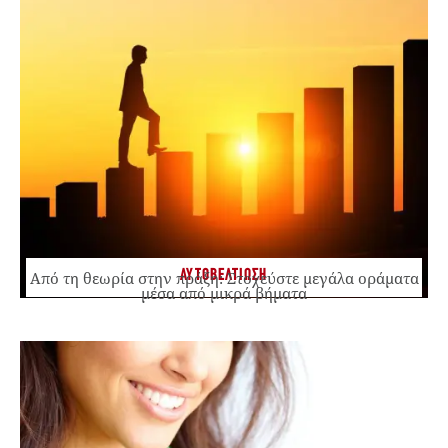
ΑΥΤΟΒΕΛΤΙΩΣΗ
Από τη θεωρία στην πράξη: Στοχεύστε μεγάλα οράματα
μέσα από μικρά βήματα