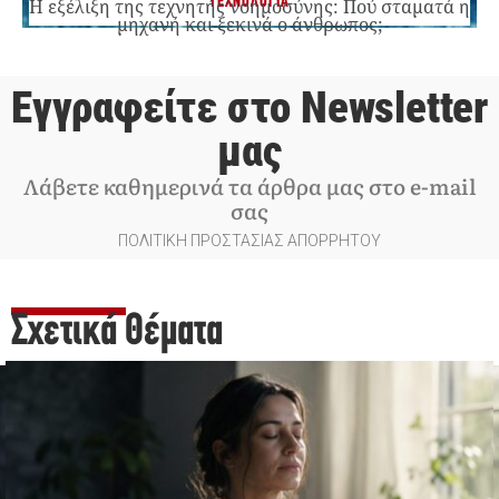
ΤΕΧΝΟΛΟΓΙΑ
Η εξέλιξη της τεχνητής νοημοσύνης: Πού σταματά η
μηχανή και ξεκινά ο άνθρωπος;
Εγγραφείτε στο Newsletter
μας
Λάβετε καθημερινά τα άρθρα μας στο e-mail
σας
ΠΟΛΙΤΙΚΗ ΠΡΟΣΤΑΣΙΑΣ ΑΠΟΡΡΗΤΟΥ
Σχετικά Θέματα