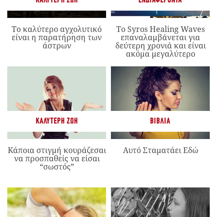
ΚΑΛΎΤΕΡΗ ΖΩΉ
ΕΝΔΙΑΦΈΡΟΝΤΑ
Το καλύτερο αγχολυτικό
Το Syros Healing Waves
είναι η παρατήρηση των
επαναλαμβάνεται για
άστρων
δεύτερη χρονιά και είναι
ακόμα μεγαλύτερο
ΚΑΛΎΤΕΡΗ ΖΩΉ
ΒΙΒΛΊΑ
Κάποια στιγμή κουράζεσαι
Αυτό Σταματάει Εδώ
να προσπαθείς να είσαι
“σωστός”