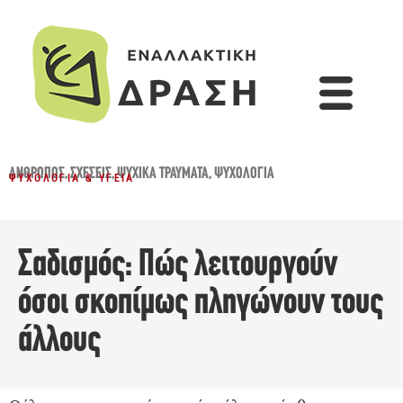
ΆΝΘΡΩΠΟΣ
,
ΣΧΈΣΕΙΣ
,
ΨΥΧΙΚΆ ΤΡΑΎΜΑΤΑ
,
ΨΥΧΟΛΟΓΊΑ
ΨΥΧΟΛΟΓΊΑ & ΥΓΕΊΑ
Σαδισμός: Πώς λειτουργούν
όσοι σκοπίμως πληγώνουν τους
άλλους