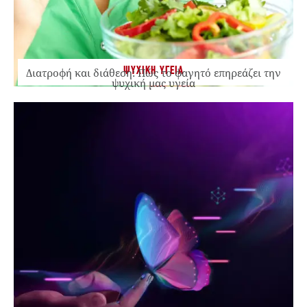
ΨΥΧΙΚΗ ΥΓΕΙΑ
Διατροφή και διάθεση: Πώς το φαγητό επηρεάζει την
ψυχική μας υγεία