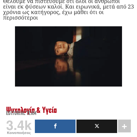
Θέλουμε να πιστεύουμε ότι όλοι οι άνθρωποι
είναι εκ φύσεων καλοί. Και ειρωνικά, μετά από 23
χρόνια ως κατήγορος, έχω μάθει ότι οι
περισσότεροι
Ψυχολογία & Υγεία
EDITORIAL TEAM
3.4k
Κοινοποιήσεις