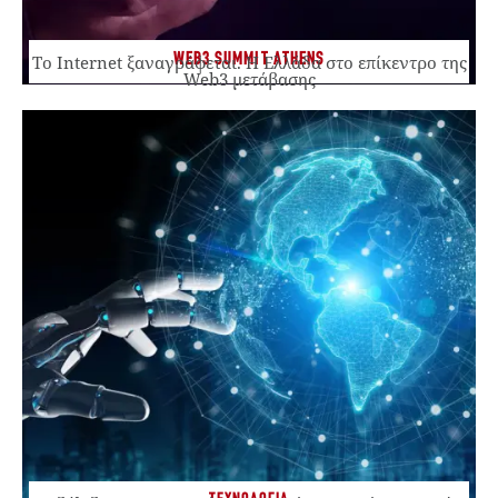
WEB3 SUMMIT ATHENS
Το Internet ξαναγράφεται. Η Ελλάδα στο επίκεντρο της
Web3 μετάβασης