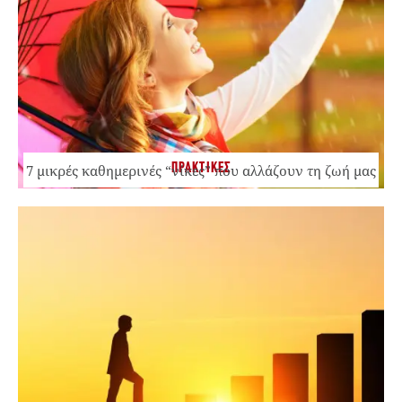
ΠΡΑΚΤΙΚΕΣ
7 μικρές καθημερινές “νίκες” που αλλάζουν τη ζωή μας