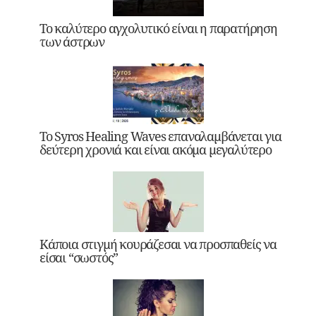
Το καλύτερο αγχολυτικό είναι η παρατήρηση
των άστρων
Το Syros Healing Waves επαναλαμβάνεται για
δεύτερη χρονιά και είναι ακόμα μεγαλύτερο
Κάποια στιγμή κουράζεσαι να προσπαθείς να
είσαι “σωστός”