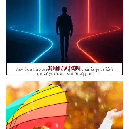
ΤΡΟΦΗ ΓΙΑ ΣΚΕΨΗ
Δεν ξέρω αν είναι σωστή ή λάθος επιλογή, αλλά
τουλάχιστον είναι δική μου