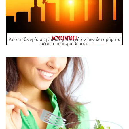
ΑΥΤΟΒΕΛΤΙΩΣΗ
Από τη θεωρία στην πράξη: Στοχεύστε μεγάλα οράματα
μέσα από μικρά βήματα