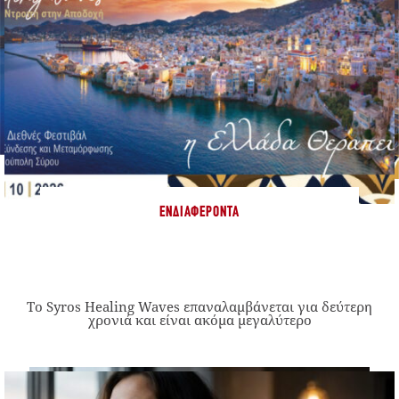
ΕΝΔΙΑΦΈΡΟΝΤΑ
Το Syros Healing Waves επαναλαμβάνεται για δεύτερη
χρονιά και είναι ακόμα μεγαλύτερο