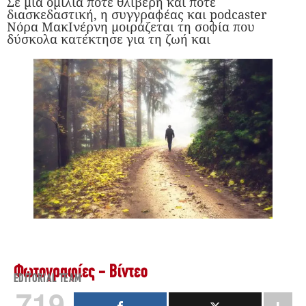
Σε μια ομιλία πότε θλιβερή και πότε
διασκεδαστική, η συγγραφέας και podcaster
Νόρα ΜακΙνέρνη μοιράζεται τη σοφία που
δύσκολα κατέκτησε για τη ζωή και
Φωτογραφίες - Βίντεο
EDITORIAL TEAM
719