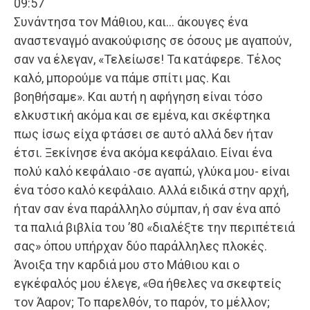
09:57
Συνάντησα τον Μάθιου, και… άκουγες ένα
αναστεναγμό ανακούφισης σε όσους με αγαπούν,
σαν να έλεγαν, «Τελείωσε! Τα κατάφερε. Τέλος
καλό, μπορούμε να πάμε σπίτι μας. Και
βοηθήσαμε». Και αυτή η αφήγηση είναι τόσο
ελκυστική ακόμα και σε εμένα, και σκέφτηκα
πως ίσως είχα φτάσει σε αυτό αλλά δεν ήταν
έτσι. Ξεκίνησε ένα ακόμα κεφάλαιο. Είναι ένα
πολύ καλό κεφάλαιο -σε αγαπώ, γλύκα μου- είναι
ένα τόσο καλό κεφάλαιο. Αλλά ειδικά στην αρχή,
ήταν σαν ένα παράλληλο σύμπαν, ή σαν ένα από
τα παλιά βιβλία του ’80 «διαλέξτε την περιπέτειά
σας» όπου υπήρχαν δύο παράλληλες πλοκές.
Άνοιξα την καρδιά μου στο Μάθιου και ο
εγκέφαλός μου έλεγε, «Θα ήθελες να σκεφτείς
τον Άαρον; Το παρελθόν, το παρόν, το μέλλον;