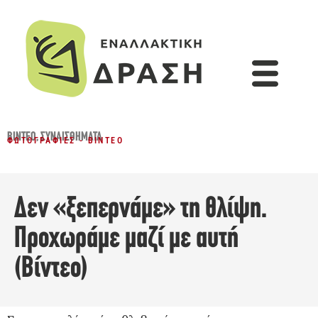
ΒΊΝΤΕΟ
,
ΣΥΝΑΙΣΘΉΜΑΤΑ
ΦΩΤΟΓΡΑΦΊΕΣ - ΒΊΝΤΕΟ
Δεν «ξεπερνάμε» τη θλίψη.
Προχωράμε μαζί με αυτή
(Βίντεο)