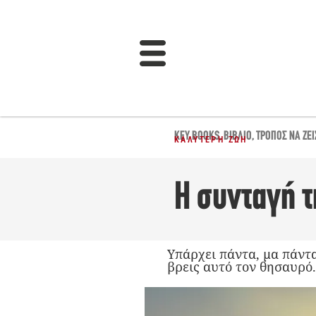
KEY BOOKS
,
ΒΙΒΛΊΟ
,
ΤΡΌΠΟΣ ΝΑ ΖΕΙ
ΚΑΛΎΤΕΡΗ ΖΩΉ
Η συνταγή τ
Υπάρχει πάντα, μα πάντα
βρεις αυτό τον θησαυρό.