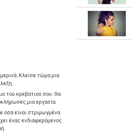
μερινά. Κλείσε τώρα μια
άλεξη.
μο του κρεβατιού σου. Θα
οκλήρωσες μια εργασία.
σε όσα είναι στριμωγμένα
ρχει ένας ενδιαφερόμενος
μή.