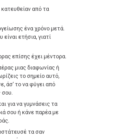
 κατευθείαν από τα
ογείωσης ένα χρόνο μετά.
 είναι ετήσια, γιατί
ορας επίσης έχει μέντορα.
πέρας μιας διαφωνίας ή
ρίζεις το σημείο αυτό,
ε, άσ’ το να φύγει από
 σου.
και για να γυμνάσεις τα
ιά σου ή κάνε παρέα με
ράς.
ροστάτευσέ τα σαν