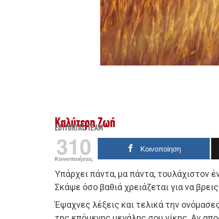
Καλύτερη Ζωή
EDITORIAL TEAM
310
Κοινοποίηση
Κοινοποιήσεις
Υπάρχει πάντα, μα πάντα, τουλάχιστον έ
Σκάψε όσο βαθιά χρειάζεται για να βρεις
Έψαχνες λέξεις και τελικά την ονόμασες
της επόμενης μεγάλης σου νίκης. Αν απορ