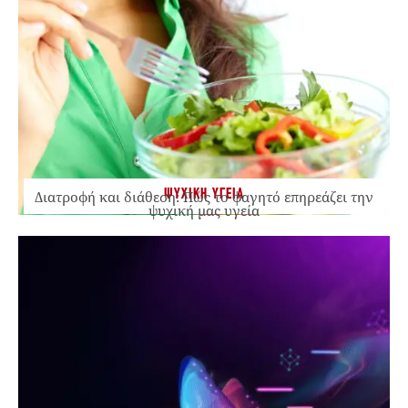
ΨΥΧΙΚΗ ΥΓΕΙΑ
Διατροφή και διάθεση: Πώς το φαγητό επηρεάζει την
ψυχική μας υγεία