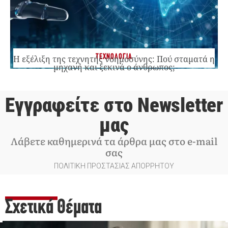
ΤΕΧΝΟΛΟΓΙΑ
Η εξέλιξη της τεχνητής νοημοσύνης: Πού σταματά η
μηχανή και ξεκινά ο άνθρωπος;
Εγγραφείτε στο Newsletter
μας
Λάβετε καθημερινά τα άρθρα μας στο e-mail
σας
ΠΟΛΙΤΙΚΗ ΠΡΟΣΤΑΣΙΑΣ ΑΠΟΡΡΗΤΟΥ
Σχετικά Θέματα