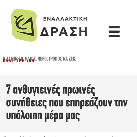
ΒΙΤΑΜΊΝΗ D
,
ΉΛΙΟΣ
,
ΝΕΡΌ
,
ΤΡΌΠΟΣ ΝΑ ΖΕΙΣ
ΚΑΛΎΤΕΡΗ ΖΩΉ
7 ανθυγιεινές πρωινές
συνήθειες που επηρεάζουν την
υπόλοιπη μέρα μας