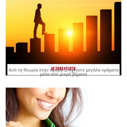
ΑΥΤΟΒΕΛΤΙΩΣΗ
Από τη θεωρία στην πράξη: Στοχεύστε μεγάλα οράματα
μέσα από μικρά βήματα