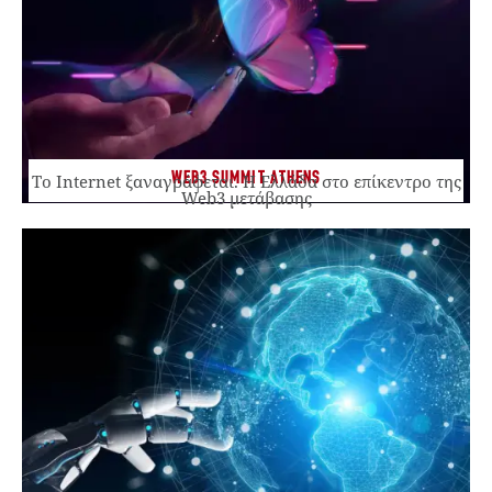
WEB3 SUMMIT ATHENS
Το Internet ξαναγράφεται. Η Ελλάδα στο επίκεντρο της
Web3 μετάβασης