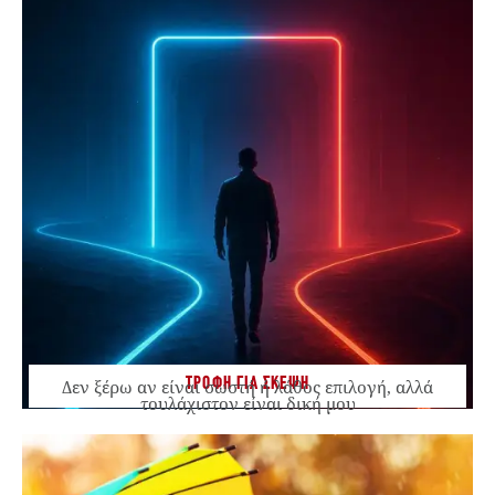
ΤΡΟΦΗ ΓΙΑ ΣΚΕΨΗ
Δεν ξέρω αν είναι σωστή ή λάθος επιλογή, αλλά
τουλάχιστον είναι δική μου