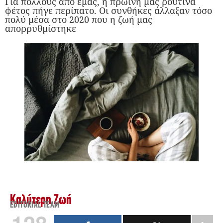
Για πολλούς από εμάς, η πρωινή μας ρουτίνα
φέτος πήγε περίπατο. Οι συνθήκες άλλαξαν τόσο
πολύ μέσα στο 2020 που η ζωή μας
απορρυθμίστηκε
Καλύτερη Ζωή
EDITORIAL TEAM