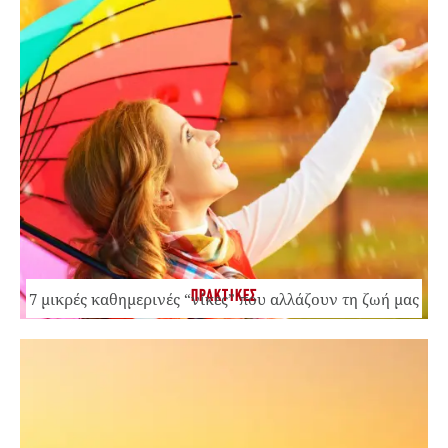
ΠΡΑΚΤΙΚΕΣ
7 μικρές καθημερινές “νίκες” που αλλάζουν τη ζωή μας