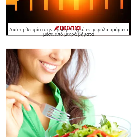
ΑΥΤΟΒΕΛΤΙΩΣΗ
Από τη θεωρία στην πράξη: Στοχεύστε μεγάλα οράματα
μέσα από μικρά βήματα