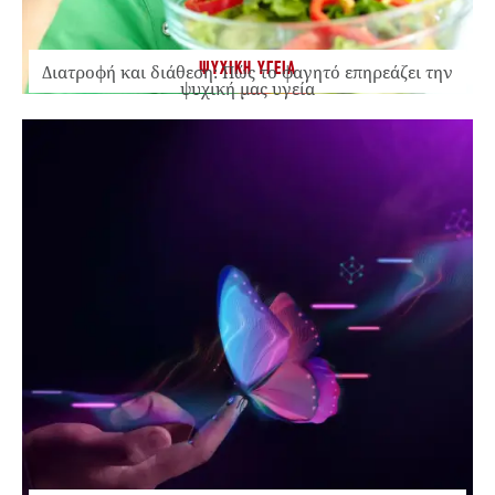
ΨΥΧΙΚΗ ΥΓΕΙΑ
Διατροφή και διάθεση: Πώς το φαγητό επηρεάζει την
ψυχική μας υγεία