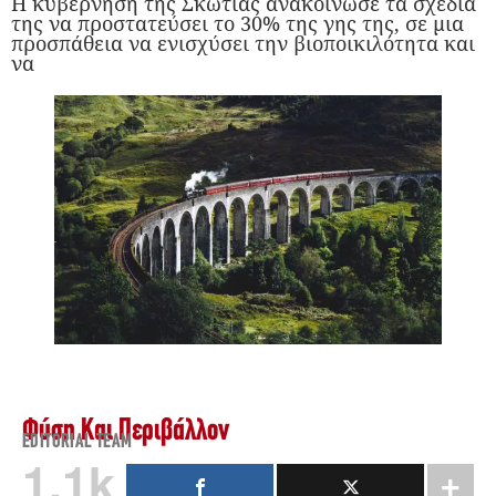
Η κυβέρνηση της Σκωτίας ανακοίνωσε τα σχέδιά
της να προστατεύσει το 30% της γης της, σε μια
προσπάθεια να ενισχύσει την βιοποικιλότητα και
να
Φύση Και Περιβάλλον
EDITORIAL TEAM
1.1k