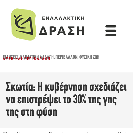
ΕΙΔΉΣΕΙΣ
,
ΚΛΙΜΑΤΙΚΉ ΑΛΛΑΓΉ
,
ΠΕΡΙΒΆΛΛΟΝ
,
ΦΥΣΙΚΉ ΖΩΉ
ΦΎΣΗ ΚΑΙ ΠΕΡΙΒΆΛΛΟΝ
Σκωτία: Η κυβέρνηση σχεδιάζει
να επιστρέψει το 30% της γης
της στη φύση