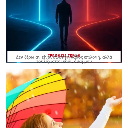
ΤΡΟΦΗ ΓΙΑ ΣΚΕΨΗ
Δεν ξέρω αν είναι σωστή ή λάθος επιλογή, αλλά
τουλάχιστον είναι δική μου