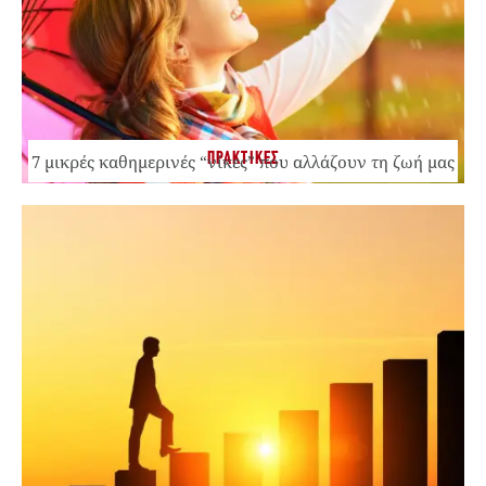
ΠΡΑΚΤΙΚΕΣ
7 μικρές καθημερινές “νίκες” που αλλάζουν τη ζωή μας