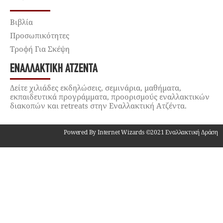
Βιβλία
Προσωπικότητες
Τροφή Για Σκέψη
ΕΝΑΛΛΑΚΤΙΚΉ ΑΤΖΈΝΤΑ
Δείτε χιλιάδες εκδηλώσεις, σεμινάρια, μαθήματα,
εκπαιδευτικά προγράμματα, προορισμούς εναλλακτικών
διακοπών και retreats στην Εναλλακτική Ατζέντα.
Powered By Internet Wizards ©2021 Εναλλακτική Δράση