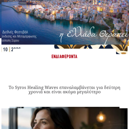
ΕΝΔΙΑΦΈΡΟΝΤΑ
Το Syros Healing Waves επαναλαμβάνεται για δεύτερη
χρονιά και είναι ακόμα μεγαλύτερο