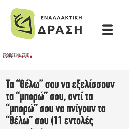
ΤΡΌΠΟΣ ΝΑ ΖΕΙΣ
ΚΑΛΎΤΕΡΗ ΖΩΉ
Τα “θέλω” σου να εξελίσσουν
τα “μπορώ” σου, αντί τα
“μπορώ” σου να πνίγουν τα
“θέλω” σου (11 εντολές