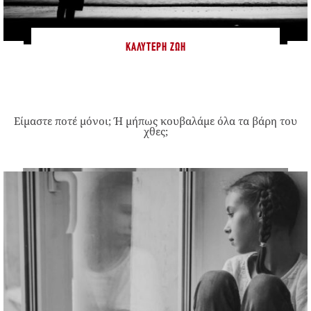
ΚΑΛΎΤΕΡΗ ΖΩΉ
Είμαστε ποτέ μόνοι; Ή μήπως κουβαλάμε όλα τα βάρη του
χθες;