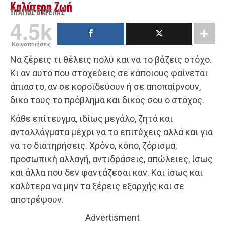
Καλύτερη Ζωή
ΥΠΆΤΙΟΣ ΒΑΡΕΛΆΣ
4.5k
Κοινοποιήσεις
Να ξέρεις τι θέλεις πολύ και να το βάζεις στόχο.
Κι αν αυτό που στοχεύεις σε κάποιους φαίνεται
άπιαστο, αν σε κοροϊδεύουν ή σε αποπαίρνουν,
δικό τους το πρόβλημα και δικός σου ο στόχος.
Κάθε επίτευγμα, ιδίως μεγάλο, ζητά και
ανταλλάγματα μέχρι να το επιτύχεις αλλά και για
να το διατηρήσεις. Χρόνο, κόπο, ζόρισμα,
προσωπική αλλαγή, αντιδράσεις, απώλειες, ίσως
και άλλα που δεν φαντάζεσαι καν. Και ίσως και
καλύτερα να μην τα ξέρεις εξαρχής και σε
αποτρέψουν.
Advertisment