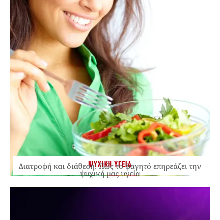
ΨΥΧΙΚΗ ΥΓΕΙΑ
Διατροφή και διάθεση: Πώς το φαγητό επηρεάζει την
ψυχική μας υγεία