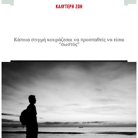
ΚΑΛΎΤΕΡΗ ΖΩΉ
Κάποια στιγμή κουράζεσαι να προσπαθείς να είσαι
“σωστός”