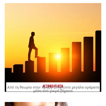
ΑΥΤΟΒΕΛΤΙΩΣΗ
Από τη θεωρία στην πράξη: Στοχεύστε μεγάλα οράματα
μέσα από μικρά βήματα