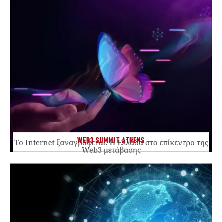
WEB3 SUMMIT ATHENS
Το Internet ξαναγράφεται. Η Ελλάδα στο επίκεντρο της
Web3 μετάβασης