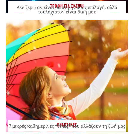
ΤΡΟΦΗ ΓΙΑ ΣΚΕΨΗ
Δεν ξέρω αν είναι σωστή ή λάθος επιλογή, αλλά
τουλάχιστον είναι δική μου
ΠΡΑΚΤΙΚΕΣ
7 μικρές καθημερινές “νίκες” που αλλάζουν τη ζωή μας