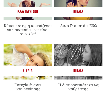
ΚΑΛΎΤΕΡΗ ΖΩΉ
ΒΙΒΛΊΑ
Κάποια στιγμή κουράζεσαι
Αυτό Σταματάει Εδώ
να προσπαθείς να είσαι
“σωστός”
ΒΙΒΛΊΑ
ΒΙΒΛΊΑ
Ευτυχία έναντι
Η διαφορετικότητα ως
ικανοποίησης
καθρέφτης