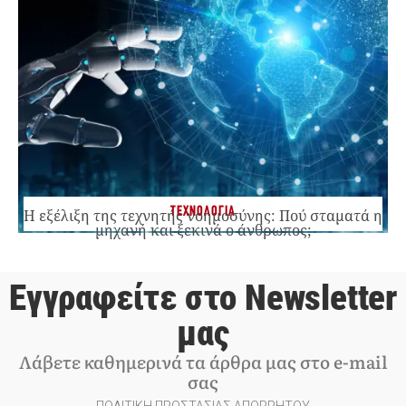
ΤΕΧΝΟΛΟΓΙΑ
Η εξέλιξη της τεχνητής νοημοσύνης: Πού σταματά η
μηχανή και ξεκινά ο άνθρωπος;
Εγγραφείτε στο Newsletter
μας
Λάβετε καθημερινά τα άρθρα μας στο e-mail
σας
ΠΟΛΙΤΙΚΗ ΠΡΟΣΤΑΣΙΑΣ ΑΠΟΡΡΗΤΟΥ