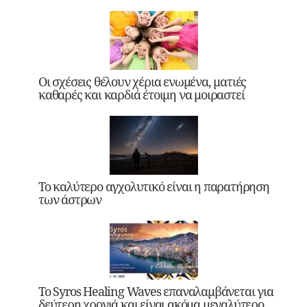
Οι σχέσεις θέλουν χέρια ενωμένα, ματιές
καθαρές και καρδιά έτοιμη να μοιραστεί
Το καλύτερο αγχολυτικό είναι η παρατήρηση
των άστρων
Το Syros Healing Waves επαναλαμβάνεται για
δεύτερη χρονιά και είναι ακόμα μεγαλύτερο