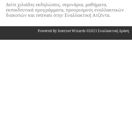
Δείτε χιλιάδες εκδηλώσεις, σεμινάρια, μαθήματα,
εκπαιδευτικά προγράμματα, προορισμούς εναλλακτικών
διακοπών και retreats στην Εναλλακτική Ατζέντα.
Powered By Internet Wizards ©2021 Εναλλακτική Δράση