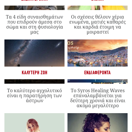
Τα 4 είδη συναισθημάτων
Οι σχέσεις θέλουν χέρια
που επιδρούν άμεσα στο
ενωμένα, ματιές καθαρές
σώμα και στη φυσιολογία
και καρδιά έτοιμη να
μας
μοιραστεί
ΚΑΛΎΤΕΡΗ ΖΩΉ
ΕΝΔΙΑΦΈΡΟΝΤΑ
Το καλύτερο αγχολυτικό
Το Syros Healing Waves
είναι η παρατήρηση των
επαναλαμβάνεται για
άστρων
δεύτερη χρονιά και είναι
ακόμα μεγαλύτερο