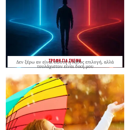
ΤΡΟΦΗ ΓΙΑ ΣΚΕΨΗ
Δεν ξέρω αν είναι σωστή ή λάθος επιλογή, αλλά
τουλάχιστον είναι δική μου