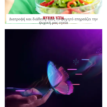
ΨΥΧΙΚΗ ΥΓΕΙΑ
Διατροφή και διάθεση: Πώς το φαγητό επηρεάζει την
ψυχική μας υγεία