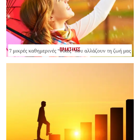
ΠΡΑΚΤΙΚΕΣ
7 μικρές καθημερινές “νίκες” που αλλάζουν τη ζωή μας