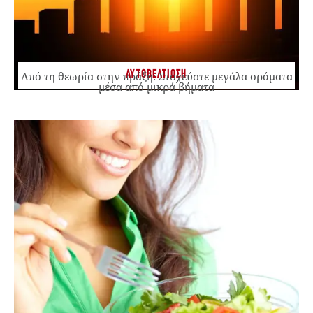
ΑΥΤΟΒΕΛΤΙΩΣΗ
Από τη θεωρία στην πράξη: Στοχεύστε μεγάλα οράματα
μέσα από μικρά βήματα