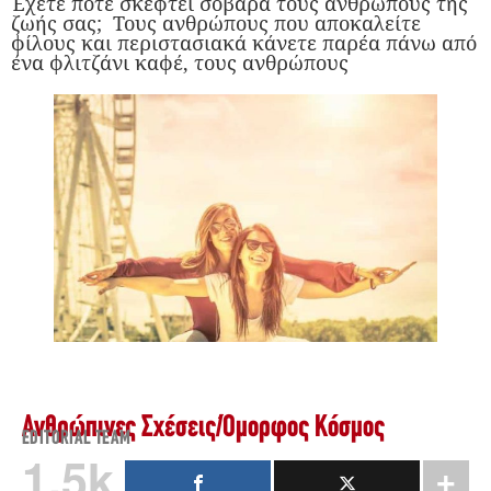
Έχετε ποτέ σκεφτεί σοβαρά τους ανθρώπους της
ζωής σας; Τους ανθρώπους που αποκαλείτε
φίλους και περιστασιακά κάνετε παρέα πάνω από
ένα φλιτζάνι καφέ, τους ανθρώπους
Ανθρώπινες Σχέσεις
/
Όμορφος Κόσμος
EDITORIAL TEAM
1.5k