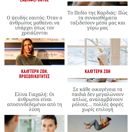
ΕΝΔΙΑΦΈΡΟΝΤΟΣ
Το Πεδίο της Καρδιάς: Πώς
Ο ψευδής εαυτός: Όταν ο
τα συναισθήματα
άνθρωπος μαθαίνει να
ταξιδεύουν μέσα μας και
υπάρχει όπως τον
γύρω μας
χρειάζονται
ΚΑΛΎΤΕΡΗ ΖΩΉ
,
ΚΑΛΎΤΕΡΗ ΖΩΉ
ΠΡΟΣΩΠΙΚΌΤΗΤΕΣ
Σε κάθε οικογένεια τα
Ελίνα Γιαχαλή: Οι
παιδιά δεν μεγαλώνουν
άνθρωποι είναι
απλώς, αναλαμβάνουν
αποσυνδεδεμένοι από τη
ρόλους… πολλές φορές
λύση
χωρίς επιλογή