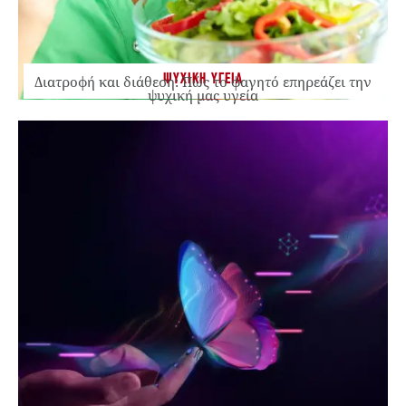
ΨΥΧΙΚΗ ΥΓΕΙΑ
Διατροφή και διάθεση: Πώς το φαγητό επηρεάζει την
ψυχική μας υγεία