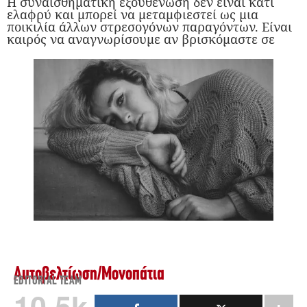
Η συναισθηματική εξουθένωση δεν είναι κάτι
ελαφρύ και μπορεί να μεταμφιεστεί ως μια
ποικιλία άλλων στρεσογόνων παραγόντων. Είναι
καιρός να αναγνωρίσουμε αν βρισκόμαστε σε
Αυτοβελτίωση
/
Μονοπάτια
EDITORIAL TEAM
10.5k