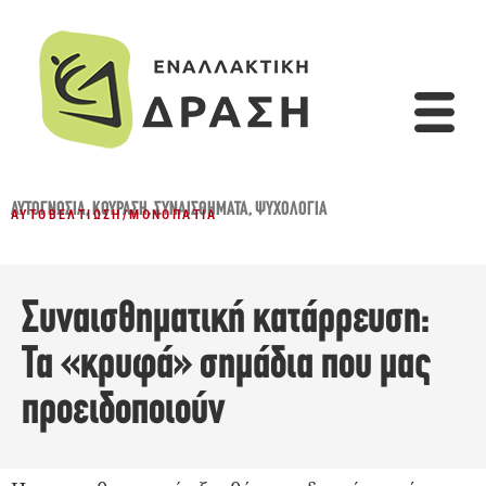
ΑΥΤΟΓΝΩΣΊΑ
,
ΚΟΎΡΑΣΗ
,
ΣΥΝΑΙΣΘΉΜΑΤΑ
,
ΨΥΧΟΛΟΓΊΑ
ΑΥΤΟΒΕΛΤΊΩΣΗ
/
ΜΟΝΟΠΆΤΙΑ
Συναισθηματική κατάρρευση:
Τα «κρυφά» σημάδια που μας
προειδοποιούν