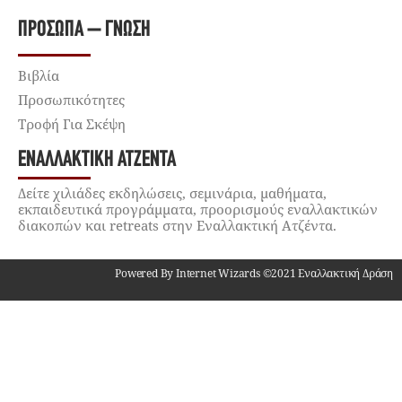
ΠΡΌΣΩΠΑ – ΓΝΏΣΗ
Βιβλία
Προσωπικότητες
Τροφή Για Σκέψη
ΕΝΑΛΛΑΚΤΙΚΉ ΑΤΖΈΝΤΑ
Δείτε χιλιάδες εκδηλώσεις, σεμινάρια, μαθήματα,
εκπαιδευτικά προγράμματα, προορισμούς εναλλακτικών
διακοπών και retreats στην Εναλλακτική Ατζέντα.
Powered By Internet Wizards ©2021 Εναλλακτική Δράση