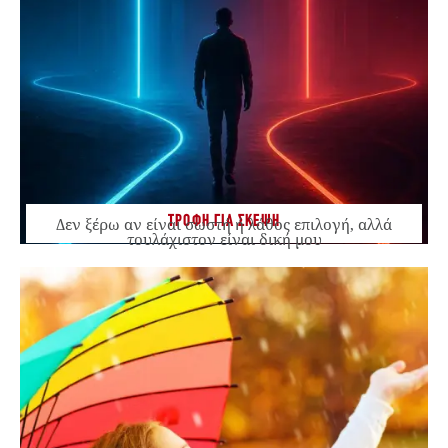
ΤΡΟΦΗ ΓΙΑ ΣΚΕΨΗ
Δεν ξέρω αν είναι σωστή ή λάθος επιλογή, αλλά
τουλάχιστον είναι δική μου