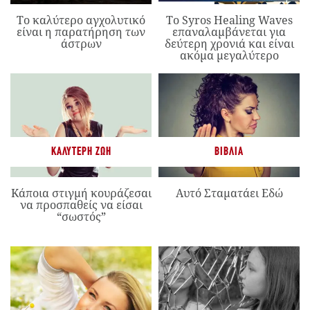
Το καλύτερο αγχολυτικό
Το Syros Healing Waves
είναι η παρατήρηση των
επαναλαμβάνεται για
άστρων
δεύτερη χρονιά και είναι
ακόμα μεγαλύτερο
ΚΑΛΎΤΕΡΗ ΖΩΉ
ΒΙΒΛΊΑ
Κάποια στιγμή κουράζεσαι
Αυτό Σταματάει Εδώ
να προσπαθείς να είσαι
“σωστός”