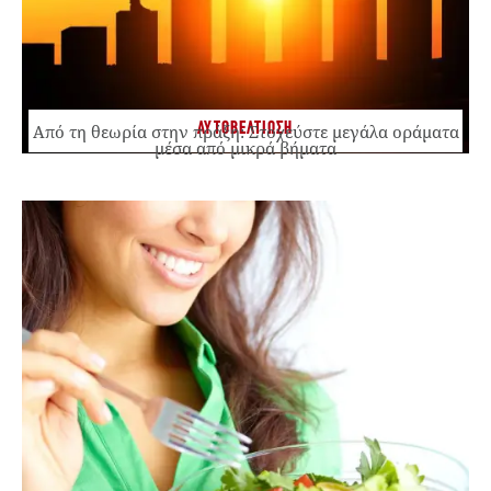
ΑΥΤΟΒΕΛΤΙΩΣΗ
Από τη θεωρία στην πράξη: Στοχεύστε μεγάλα οράματα
μέσα από μικρά βήματα