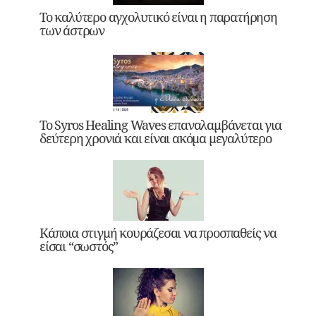
Το καλύτερο αγχολυτικό είναι η παρατήρηση
των άστρων
Το Syros Healing Waves επαναλαμβάνεται για
δεύτερη χρονιά και είναι ακόμα μεγαλύτερο
Κάποια στιγμή κουράζεσαι να προσπαθείς να
είσαι “σωστός”