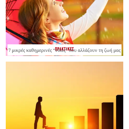
ΠΡΑΚΤΙΚΕΣ
7 μικρές καθημερινές “νίκες” που αλλάζουν τη ζωή μας