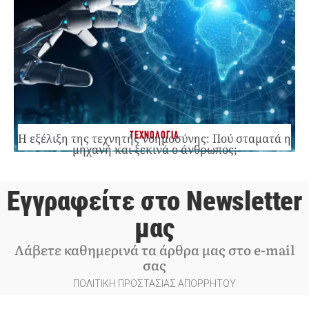
ΤΕΧΝΟΛΟΓΙΑ
Η εξέλιξη της τεχνητής νοημοσύνης: Πού σταματά η
μηχανή και ξεκινά ο άνθρωπος;
Εγγραφείτε στο Newsletter
μας
Λάβετε καθημερινά τα άρθρα μας στο e-mail
σας
ΠΟΛΙΤΙΚΗ ΠΡΟΣΤΑΣΙΑΣ ΑΠΟΡΡΗΤΟΥ