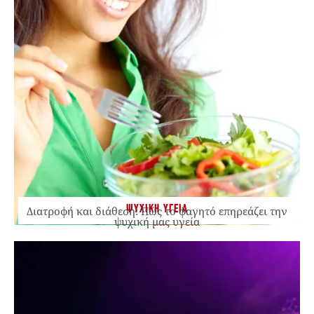
ΨΥΧΙΚΗ ΥΓΕΙΑ
Διατροφή και διάθεση: Πώς το φαγητό επηρεάζει την
ψυχική μας υγεία