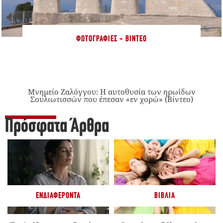
ΦΩΤΟΓΡΑΦΊΕΣ - ΒΊΝΤΕΟ
Μνημείο Ζαλόγγου: Η αυτοθυσία των ηρωίδων
Σουλιωτισσών που έπεσαν «εν χορώ» (Βίντεο)
Πρόσφατα Άρθρα
ΕΝΔΙΑΦΈΡΟΝΤΑ
ΒΙΒΛΊΑ