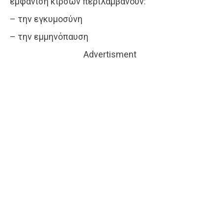
εμφάνιση κιρσών περιλαμβάνουν:
– την εγκυμοσύνη
– την εμμηνόπαυση
Advertisment