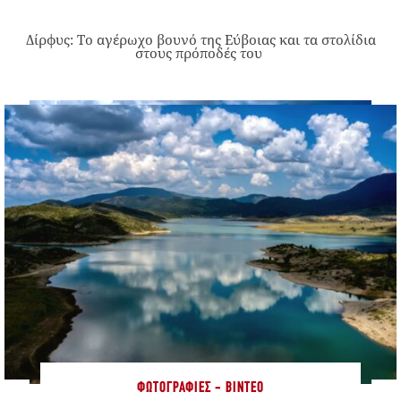
Δίρφυς: Το αγέρωχο βουνό της Εύβοιας και τα στολίδια
στους πρόποδές του
ΦΩΤΟΓΡΑΦΊΕΣ - ΒΊΝΤΕΟ