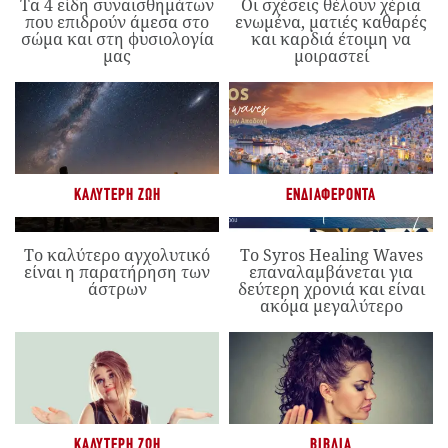
Τα 4 είδη συναισθημάτων
Οι σχέσεις θέλουν χέρια
που επιδρούν άμεσα στο
ενωμένα, ματιές καθαρές
σώμα και στη φυσιολογία
και καρδιά έτοιμη να
μας
μοιραστεί
ΚΑΛΎΤΕΡΗ ΖΩΉ
ΕΝΔΙΑΦΈΡΟΝΤΑ
Το καλύτερο αγχολυτικό
Το Syros Healing Waves
είναι η παρατήρηση των
επαναλαμβάνεται για
άστρων
δεύτερη χρονιά και είναι
ακόμα μεγαλύτερο
ΚΑΛΎΤΕΡΗ ΖΩΉ
ΒΙΒΛΊΑ