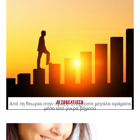
ΑΥΤΟΒΕΛΤΙΩΣΗ
Από τη θεωρία στην πράξη: Στοχεύστε μεγάλα οράματα
μέσα από μικρά βήματα