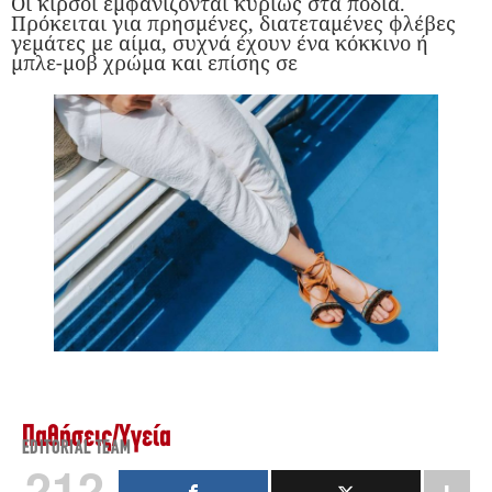
Οι κιρσοί εμφανίζονται κυρίως στα πόδια.
Πρόκειται για πρησμένες, διατεταμένες φλέβες
γεμάτες με αίμα, συχνά έχουν ένα κόκκινο ή
μπλε-μοβ χρώμα και επίσης σε
Παθήσεις
/
Υγεία
EDITORIAL TEAM
212