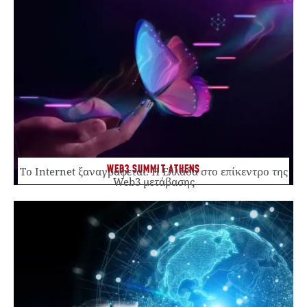
WEB3 SUMMIT ATHENS
Το Internet ξαναγράφεται. Η Ελλάδα στο επίκεντρο της
Web3 μετάβασης