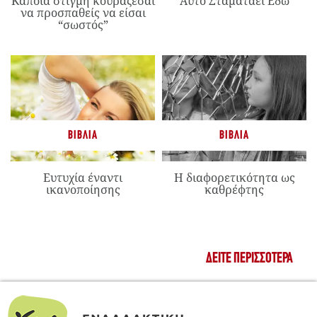
Κάποια στιγμή κουράζεσαι
Αυτό Σταματάει Εδώ
να προσπαθείς να είσαι
“σωστός”
ΒΙΒΛΊΑ
ΒΙΒΛΊΑ
Ευτυχία έναντι
Η διαφορετικότητα ως
ικανοποίησης
καθρέφτης
ΔΕΊΤΕ ΠΕΡΙΣΣΌΤΕΡΑ