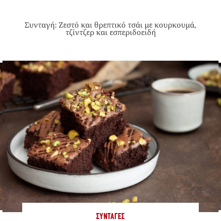
Συνταγή: Ζεστό και θρεπτικό τσάι με κουρκουμά,
τζίντζερ και εσπεριδοειδή
ΣΥΝΤΑΓΈΣ