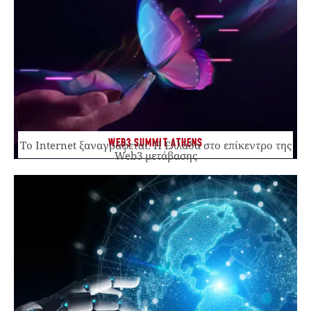
WEB3 SUMMIT ATHENS
Το Internet ξαναγράφεται. Η Ελλάδα στο επίκεντρο της
Web3 μετάβασης