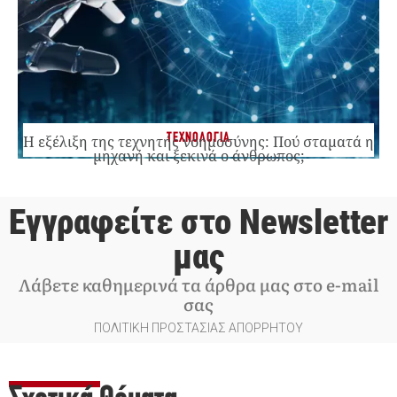
ΤΕΧΝΟΛΟΓΙΑ
Η εξέλιξη της τεχνητής νοημοσύνης: Πού σταματά η
μηχανή και ξεκινά ο άνθρωπος;
Εγγραφείτε στο Newsletter
μας
Λάβετε καθημερινά τα άρθρα μας στο e-mail
σας
ΠΟΛΙΤΙΚΗ ΠΡΟΣΤΑΣΙΑΣ ΑΠΟΡΡΗΤΟΥ