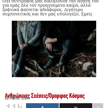
Ο/Η σύντροφός μας διαλαλούσε την αγάπη του
για εμάς όλο τον προηγούμενο καιρό, αλλά
ξαφνικά φαίνεται αδιάφορος. Λιγότερο
συμπονετικός και δεν μας υπολογίζει. Εμείς
Ανθρώπινες Σχέσεις
/
Όμορφος Κόσμος
EDITORIAL TEAM
11k