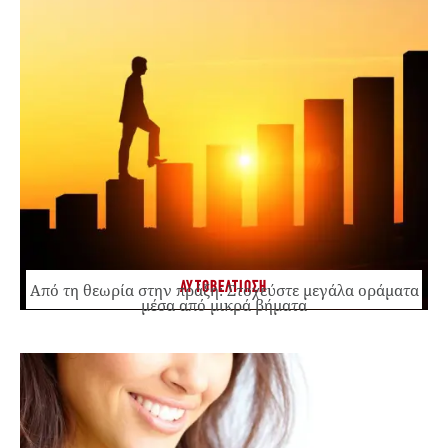
ΑΥΤΟΒΕΛΤΙΩΣΗ
Από τη θεωρία στην πράξη: Στοχεύστε μεγάλα οράματα
μέσα από μικρά βήματα