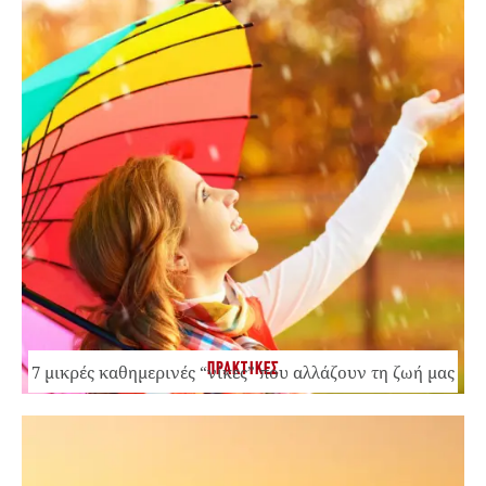
ΠΡΑΚΤΙΚΕΣ
7 μικρές καθημερινές “νίκες” που αλλάζουν τη ζωή μας