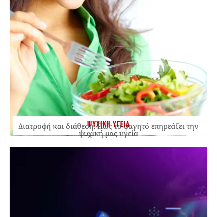
ΨΥΧΙΚΗ ΥΓΕΙΑ
Διατροφή και διάθεση: Πώς το φαγητό επηρεάζει την
ψυχική μας υγεία