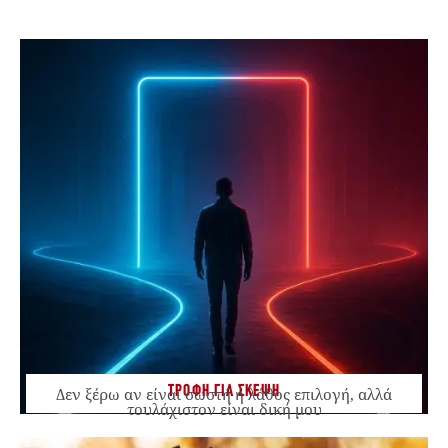
ΤΡΟΦΗ ΓΙΑ ΣΚΕΨΗ
Δεν ξέρω αν είναι σωστή ή λάθος επιλογή, αλλά
τουλάχιστον είναι δική μου