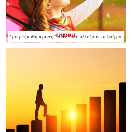
ΠΡΑΚΤΙΚΕΣ
7 μικρές καθημερινές “νίκες” που αλλάζουν τη ζωή μας