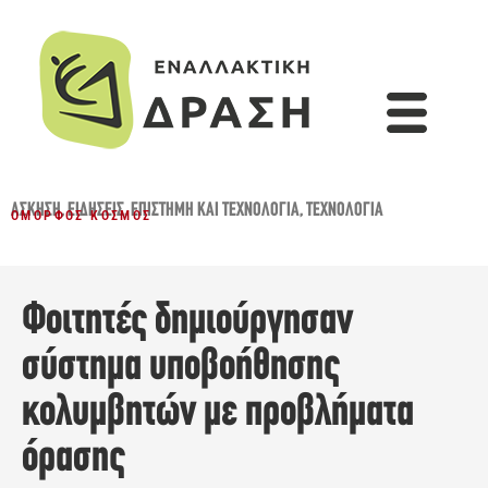
ΆΣΚΗΣΗ
,
ΕΙΔΉΣΕΙΣ
,
ΕΠΙΣΤΉΜΗ ΚΑΙ ΤΕΧΝΟΛΟΓΊΑ
,
ΤΕΧΝΟΛΟΓΊΑ
ΌΜΟΡΦΟΣ ΚΌΣΜΟΣ
Φοιτητές δημιούργησαν
σύστημα υποβοήθησης
κολυμβητών με προβλήματα
όρασης