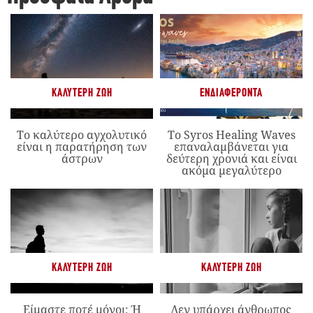
ΚΑΛΎΤΕΡΗ ΖΩΉ
ΕΝΔΙΑΦΈΡΟΝΤΑ
Το καλύτερο αγχολυτικό
Το Syros Healing Waves
είναι η παρατήρηση των
επαναλαμβάνεται για
άστρων
δεύτερη χρονιά και είναι
ακόμα μεγαλύτερο
ΚΑΛΎΤΕΡΗ ΖΩΉ
ΚΑΛΎΤΕΡΗ ΖΩΉ
Είμαστε ποτέ μόνοι; Ή
Δεν υπάρχει άνθρωπος