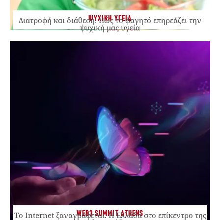
ΨΥΧΙΚΗ ΥΓΕΙΑ
Διατροφή και διάθεση: Πώς το φαγητό επηρεάζει την
ψυχική μας υγεία
WEB3 SUMMIT ATHENS
Το Internet ξαναγράφεται. Η Ελλάδα στο επίκεντρο της