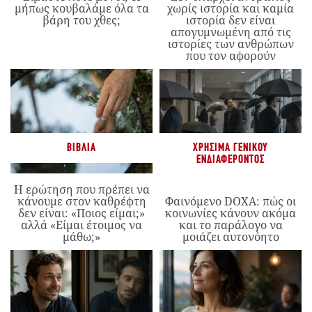
μήπως κουβαλάμε όλα τα
χωρίς ιστορία και καμία
βάρη του χθες;
ιστορία δεν είναι
απογυμνωμένη από τις
ιστορίες των ανθρώπων
που τον αφορούν
ΒΙΒΛΊΑ
ΧΡΉΣΙΜΑ ΓΕΝΙΚΟΎ
ΕΝΔΙΑΦΈΡΟΝΤΟΣ
Η ερώτηση που πρέπει να
κάνουμε στον καθρέφτη
Φαινόμενο DOXA: πώς οι
δεν είναι: «Ποιος είμαι;»
κοινωνίες κάνουν ακόμα
αλλά «Είμαι έτοιμος να
και το παράλογο να
μάθω;»
μοιάζει αυτονόητο