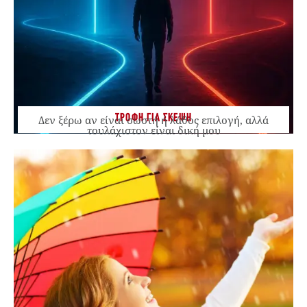
ΤΡΟΦΗ ΓΙΑ ΣΚΕΨΗ
Δεν ξέρω αν είναι σωστή ή λάθος επιλογή, αλλά
τουλάχιστον είναι δική μου