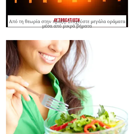
ΑΥΤΟΒΕΛΤΙΩΣΗ
Από τη θεωρία στην πράξη: Στοχεύστε μεγάλα οράματα
μέσα από μικρά βήματα