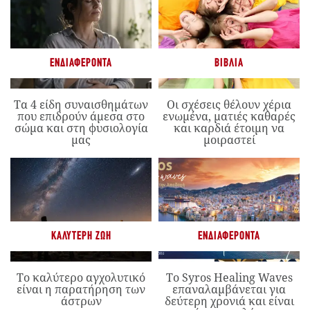
ΕΝΔΙΑΦΈΡΟΝΤΑ
ΒΙΒΛΊΑ
Τα 4 είδη συναισθημάτων
Οι σχέσεις θέλουν χέρια
που επιδρούν άμεσα στο
ενωμένα, ματιές καθαρές
σώμα και στη φυσιολογία
και καρδιά έτοιμη να
μας
μοιραστεί
ΚΑΛΎΤΕΡΗ ΖΩΉ
ΕΝΔΙΑΦΈΡΟΝΤΑ
Το καλύτερο αγχολυτικό
Το Syros Healing Waves
είναι η παρατήρηση των
επαναλαμβάνεται για
άστρων
δεύτερη χρονιά και είναι