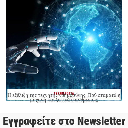
ΤΕΧΝΟΛΟΓΙΑ
Η εξέλιξη της τεχνητής νοημοσύνης: Πού σταματά η
μηχανή και ξεκινά ο άνθρωπος;
Εγγραφείτε στο Newsletter