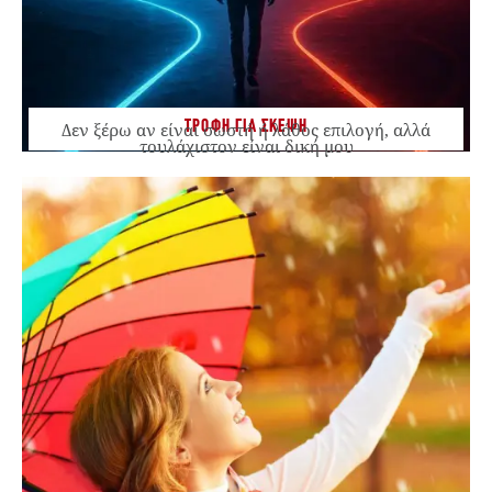
ΤΡΟΦΗ ΓΙΑ ΣΚΕΨΗ
Δεν ξέρω αν είναι σωστή ή λάθος επιλογή, αλλά
τουλάχιστον είναι δική μου