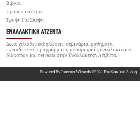
Βιβλία
Προσωπικότητες
Τροφή Για Σκέψη
ΕΝΑΛΛΑΚΤΙΚΉ ΑΤΖΈΝΤΑ
Δείτε χιλιάδες εκδηλώσεις, σεμινάρια, μαθήματα,
εκπαιδευτικά προγράμματα, προορισμούς εναλλακτικών
διακοπών και retreats στην Εναλλακτική Ατζέντα.
Powered By Internet Wizards ©2021 Εναλλακτική Δράση