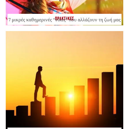
ΠΡΑΚΤΙΚΕΣ
7 μικρές καθημερινές “νίκες” που αλλάζουν τη ζωή μας