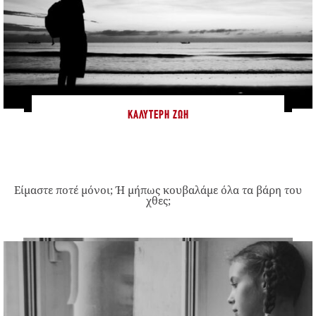
ΚΑΛΎΤΕΡΗ ΖΩΉ
Είμαστε ποτέ μόνοι; Ή μήπως κουβαλάμε όλα τα βάρη του
χθες;