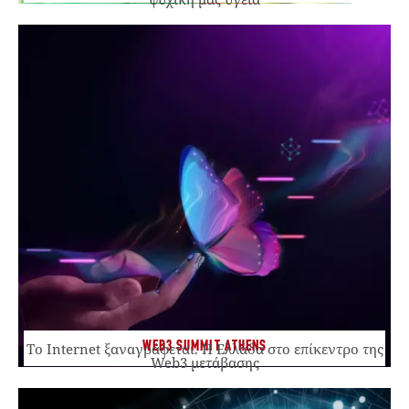
WEB3 SUMMIT ATHENS
Το Internet ξαναγράφεται. Η Ελλάδα στο επίκεντρο της
Web3 μετάβασης