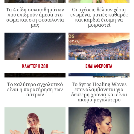
Τα 4 είδη συναισθημάτων
Οι σχέσεις θέλουν χέρια
που επιδρούν άμεσα στο
ενωμένα, ματιές καθαρές
σώμα και στη φυσιολογία
και καρδιά έτοιμη να
μας
μοιραστεί
ΚΑΛΎΤΕΡΗ ΖΩΉ
ΕΝΔΙΑΦΈΡΟΝΤΑ
Το καλύτερο αγχολυτικό
Το Syros Healing Waves
είναι η παρατήρηση των
επαναλαμβάνεται για
άστρων
δεύτερη χρονιά και είναι
ακόμα μεγαλύτερο