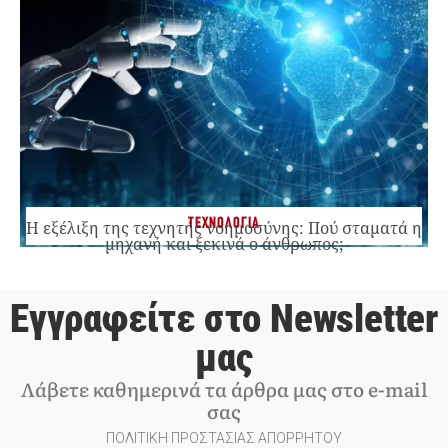
ΤΕΧΝΟΛΟΓΙΑ
Η εξέλιξη της τεχνητής νοημοσύνης: Πού σταματά η
μηχανή και ξεκινά ο άνθρωπος;
Εγγραφείτε στο Newsletter
μας
Λάβετε καθημερινά τα άρθρα μας στο e-mail
σας
ΠΟΛΙΤΙΚΗ ΠΡΟΣΤΑΣΙΑΣ ΑΠΟΡΡΗΤΟΥ