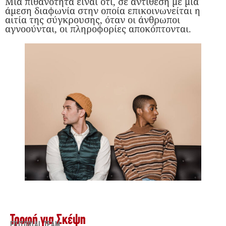
Μια πιθανότητα είναι ότι, σε αντίθεση με μια
άμεση διαφωνία στην οποία επικοινωνείται η
αιτία της σύγκρουσης, όταν οι άνθρωποι
αγνοούνται, οι πληροφορίες αποκόπτονται.
Τροφή για Σκέψη
EDITORIAL TEAM