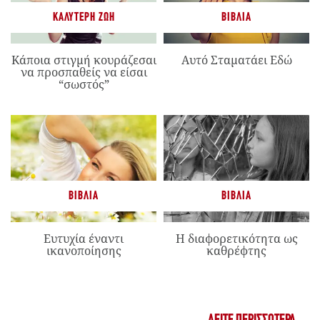
ΚΑΛΎΤΕΡΗ ΖΩΉ
ΒΙΒΛΊΑ
Κάποια στιγμή κουράζεσαι
Αυτό Σταματάει Εδώ
να προσπαθείς να είσαι
“σωστός”
ΒΙΒΛΊΑ
ΒΙΒΛΊΑ
Ευτυχία έναντι
Η διαφορετικότητα ως
ικανοποίησης
καθρέφτης