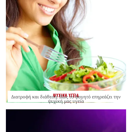
ΨΥΧΙΚΗ ΥΓΕΙΑ
Διατροφή και διάθεση: Πώς το φαγητό επηρεάζει την
ψυχική μας υγεία