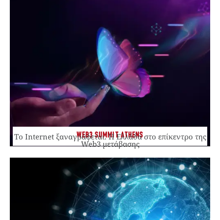
WEB3 SUMMIT ATHENS
Το Internet ξαναγράφεται. Η Ελλάδα στο επίκεντρο της
Web3 μετάβασης