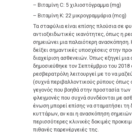
– Βιταμίνη C: 5 χιλιοστόγραμμα (mg)
– Βιταμίνη Κ: 22 μικρογραμμάρια (mcg)
Τα σταφύλια είναι επίσης πλούσια σε φ
αντιοξειδωτικές ικανότητες, όπως η ρ
σημειώνει μια παλαιότερη ανασκόπηση.
δείξει σημαντικές υποσχέσεις στην προ
διαχείριση ασθενειών. Όπως εξηγεί μια
δημοσιεύθηκε τον Σεπτέμβριο του 2018 σ
ρεσβερατρόλη λειτουργεί με το να μαζεύ
(συχνά περιβαλλοντικούς ρύπους όπως ο
γεγονός που βοηθά στην προστασία των
φλεγμονές που συχνά συνδέονται με ασθ
ένωση μπορεί επίσης να σταματήσει τη 
κυττάρων, αν και η ανασκόπηση σημειώνε
περισσότερες κλινικές δοκιμές προκειμ
πιθανές παρενέργειές της.