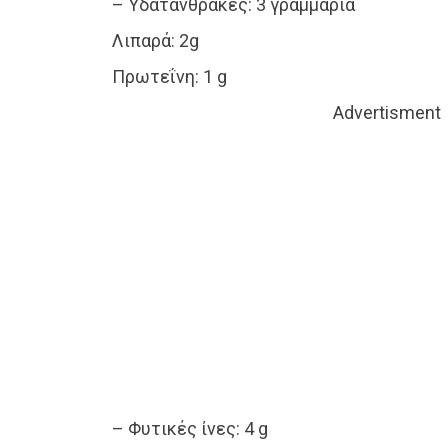
– Υδατάνθρακες: 3 γραμμάρια
Λιπαρά: 2g
Πρωτεΐνη: 1 g
Advertisment
– Φυτικές ίνες: 4 g