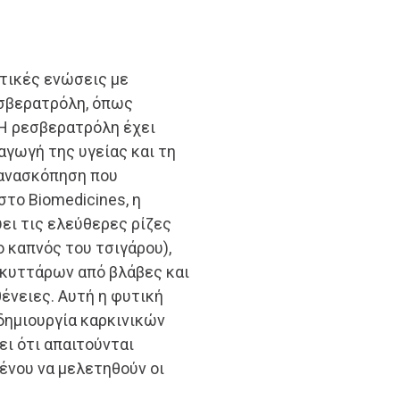
υτικές ενώσεις με
εσβερατρόλη, όπως
 Η ρεσβερατρόλη έχει
αγωγή της υγείας και τη
 ανασκόπηση που
το Biomedicines, η
ει τις ελεύθερες ρίζες
 καπνός του τσιγάρου),
 κυττάρων από βλάβες και
ένειες. Αυτή η φυτική
δημιουργία καρκινικών
ι ότι απαιτούνται
ένου να μελετηθούν οι