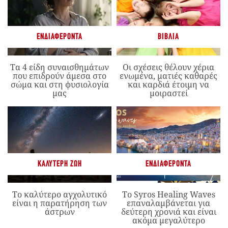
ΕΝΔΙΑΦΈΡΟΝΤΑ
ΒΙΒΛΊΑ
Τα 4 είδη συναισθημάτων
Οι σχέσεις θέλουν χέρια
που επιδρούν άμεσα στο
ενωμένα, ματιές καθαρές
σώμα και στη φυσιολογία
και καρδιά έτοιμη να
μας
μοιραστεί
ΚΑΛΎΤΕΡΗ ΖΩΉ
ΕΝΔΙΑΦΈΡΟΝΤΑ
Το καλύτερο αγχολυτικό
Το Syros Healing Waves
είναι η παρατήρηση των
επαναλαμβάνεται για
άστρων
δεύτερη χρονιά και είναι
ακόμα μεγαλύτερο