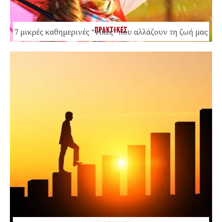
ΠΡΑΚΤΙΚΕΣ
7 μικρές καθημερινές “νίκες” που αλλάζουν τη ζωή μας