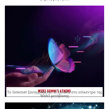
WEB3 SUMMIT ATHENS
Το Internet ξαναγράφεται. Η Ελλάδα στο επίκεντρο της
Web3 μετάβασης