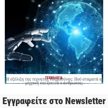
ΤΕΧΝΟΛΟΓΙΑ
Η εξέλιξη της τεχνητής νοημοσύνης: Πού σταματά η
μηχανή και ξεκινά ο άνθρωπος;
Εγγραφείτε στο Newsletter