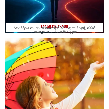
ΤΡΟΦΗ ΓΙΑ ΣΚΕΨΗ
Δεν ξέρω αν είναι σωστή ή λάθος επιλογή, αλλά
τουλάχιστον είναι δική μου