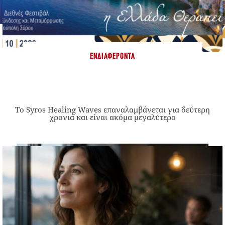
ΕΝΔΙΑΦΈΡΟΝΤΑ
Το Syros Healing Waves επαναλαμβάνεται για δεύτερη
χρονιά και είναι ακόμα μεγαλύτερο