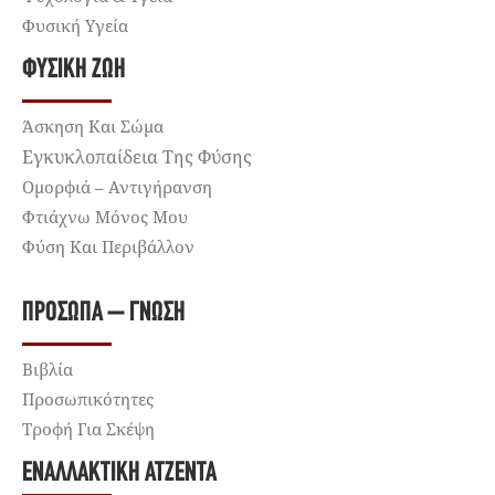
Φυσική Υγεία
ΦΥΣΙΚΉ ΖΩΉ
Άσκηση Και Σώμα
Εγκυκλοπαίδεια Της Φύσης
Ομορφιά – Αντιγήρανση
Φτιάχνω Μόνος Μου
Φύση Και Περιβάλλον
ΠΡΌΣΩΠΑ – ΓΝΏΣΗ
Βιβλία
Προσωπικότητες
Τροφή Για Σκέψη
ΕΝΑΛΛΑΚΤΙΚΉ ΑΤΖΈΝΤΑ