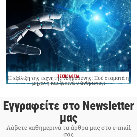
ΤΕΧΝΟΛΟΓΙΑ
Η εξέλιξη της τεχνητής νοημοσύνης: Πού σταματά η
μηχανή και ξεκινά ο άνθρωπος;
Εγγραφείτε στο Newsletter
μας
Λάβετε καθημερινά τα άρθρα μας στο e-mail
σας