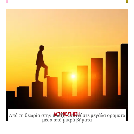
ΑΥΤΟΒΕΛΤΙΩΣΗ
Από τη θεωρία στην πράξη: Στοχεύστε μεγάλα οράματα
μέσα από μικρά βήματα