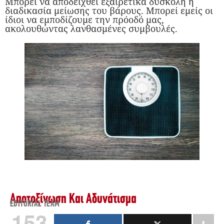
Μπορεί να αποδειχθεί εξαιρετικά δύσκολη η
διαδικασία μείωσης του βάρους. Mπορεί εμείς οι
ίδιοι να εμποδίζουμε την πρόοδό μας,
ακολουθώντας λανθασμένες συμβουλές.
Αποτοξίνωση Και Αδυνάτισμα
EDITORIAL TEAM
153