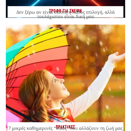
ΤΡΟΦΗ ΓΙΑ ΣΚΕΨΗ
Δεν ξέρω αν είναι σωστή ή λάθος επιλογή, αλλά
τουλάχιστον είναι δική μου
ΠΡΑΚΤΙΚΕΣ
7 μικρές καθημερινές “νίκες” που αλλάζουν τη ζωή μας