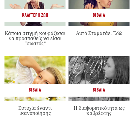
ΚΑΛΎΤΕΡΗ ΖΩΉ
ΒΙΒΛΊΑ
Κάποια στιγμή κουράζεσαι
Αυτό Σταματάει Εδώ
να προσπαθείς να είσαι
“σωστός”
ΒΙΒΛΊΑ
ΒΙΒΛΊΑ
Ευτυχία έναντι
Η διαφορετικότητα ως
ικανοποίησης
καθρέφτης