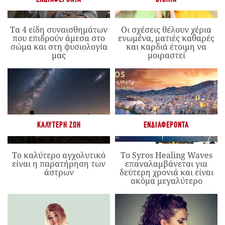
Τα 4 είδη συναισθημάτων
Οι σχέσεις θέλουν χέρια
που επιδρούν άμεσα στο
ενωμένα, ματιές καθαρές
σώμα και στη φυσιολογία
και καρδιά έτοιμη να
μας
μοιραστεί
ΚΑΛΎΤΕΡΗ ΖΩΉ
ΕΝΔΙΑΦΈΡΟΝΤΑ
Το καλύτερο αγχολυτικό
Το Syros Healing Waves
είναι η παρατήρηση των
επαναλαμβάνεται για
άστρων
δεύτερη χρονιά και είναι
ακόμα μεγαλύτερο