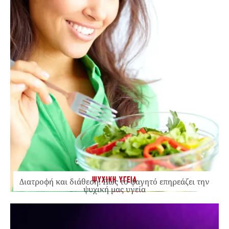
ΨΥΧΙΚΗ ΥΓΕΙΑ
Διατροφή και διάθεση: Πώς το φαγητό επηρεάζει την
ψυχική μας υγεία