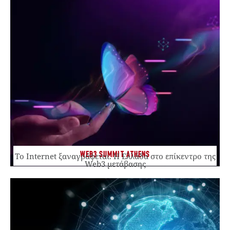
WEB3 SUMMIT ATHENS
Το Internet ξαναγράφεται. Η Ελλάδα στο επίκεντρο της
Web3 μετάβασης