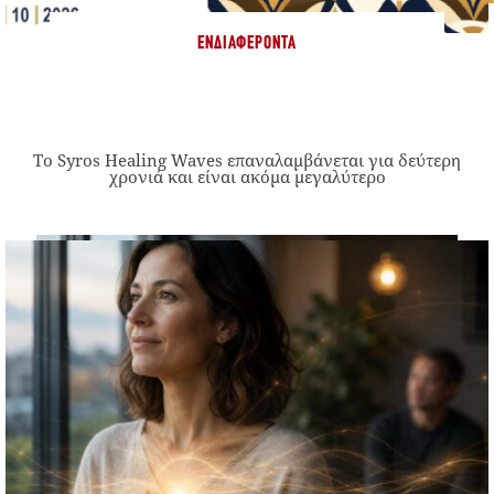
ΕΝΔΙΑΦΈΡΟΝΤΑ
Το Syros Healing Waves επαναλαμβάνεται για δεύτερη
χρονιά και είναι ακόμα μεγαλύτερο