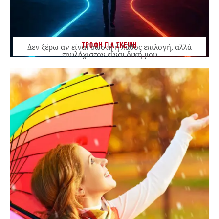
ΤΡΟΦΗ ΓΙΑ ΣΚΕΨΗ
Δεν ξέρω αν είναι σωστή ή λάθος επιλογή, αλλά
τουλάχιστον είναι δική μου