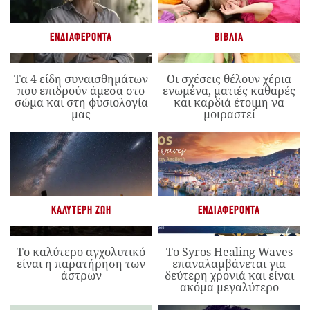
ΕΝΔΙΑΦΈΡΟΝΤΑ
ΒΙΒΛΊΑ
Τα 4 είδη συναισθημάτων
Οι σχέσεις θέλουν χέρια
που επιδρούν άμεσα στο
ενωμένα, ματιές καθαρές
σώμα και στη φυσιολογία
και καρδιά έτοιμη να
μας
μοιραστεί
ΚΑΛΎΤΕΡΗ ΖΩΉ
ΕΝΔΙΑΦΈΡΟΝΤΑ
Το καλύτερο αγχολυτικό
Το Syros Healing Waves
είναι η παρατήρηση των
επαναλαμβάνεται για
άστρων
δεύτερη χρονιά και είναι
ακόμα μεγαλύτερο