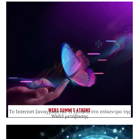
WEB3 SUMMIT ATHENS
Το Internet ξαναγράφεται. Η Ελλάδα στο επίκεντρο της
Web3 μετάβασης