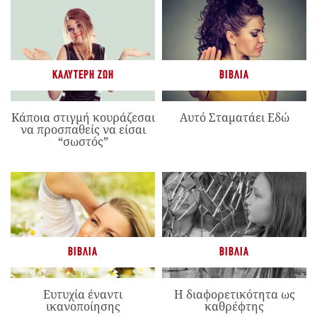
ΚΑΛΎΤΕΡΗ ΖΩΉ
ΒΙΒΛΊΑ
Κάποια στιγμή κουράζεσαι
Αυτό Σταματάει Εδώ
να προσπαθείς να είσαι
“σωστός”
ΒΙΒΛΊΑ
ΒΙΒΛΊΑ
Ευτυχία έναντι
Η διαφορετικότητα ως
ικανοποίησης
καθρέφτης