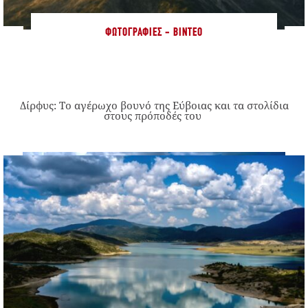
ΦΩΤΟΓΡΑΦΊΕΣ - ΒΊΝΤΕΟ
Δίρφυς: Το αγέρωχο βουνό της Εύβοιας και τα στολίδια
στους πρόποδές του