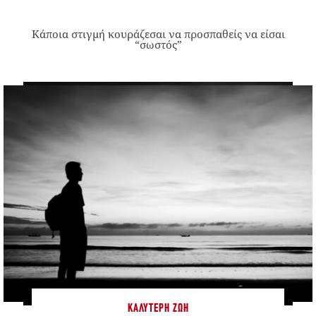
Κάποια στιγμή κουράζεσαι να προσπαθείς να είσαι
“σωστός”
ΚΑΛΎΤΕΡΗ ΖΩΉ