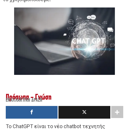
Πρόσωπα - Γνώση
ΕΝΑΛΛΑΚΤΙΚΉ ΔΡΆΣΗ
Το ChatGPT είναι το νέο chatbot τεχνητής