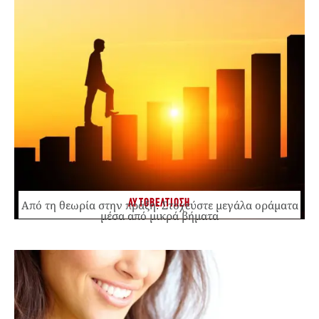
ΑΥΤΟΒΕΛΤΙΩΣΗ
Από τη θεωρία στην πράξη: Στοχεύστε μεγάλα οράματα
μέσα από μικρά βήματα