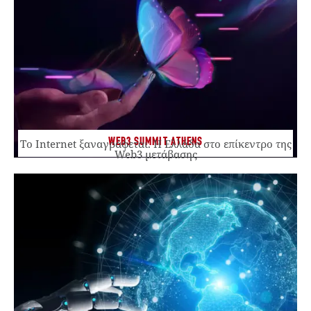
WEB3 SUMMIT ATHENS
Το Internet ξαναγράφεται. Η Ελλάδα στο επίκεντρο της
Web3 μετάβασης