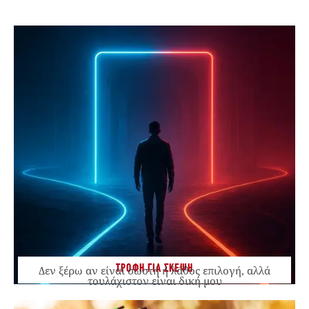
ΤΡΟΦΗ ΓΙΑ ΣΚΕΨΗ
Δεν ξέρω αν είναι σωστή ή λάθος επιλογή, αλλά
τουλάχιστον είναι δική μου