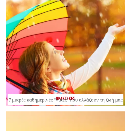
ΠΡΑΚΤΙΚΕΣ
7 μικρές καθημερινές “νίκες” που αλλάζουν τη ζωή μας