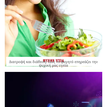
ΨΥΧΙΚΗ ΥΓΕΙΑ
Διατροφή και διάθεση: Πώς το φαγητό επηρεάζει την
ψυχική μας υγεία