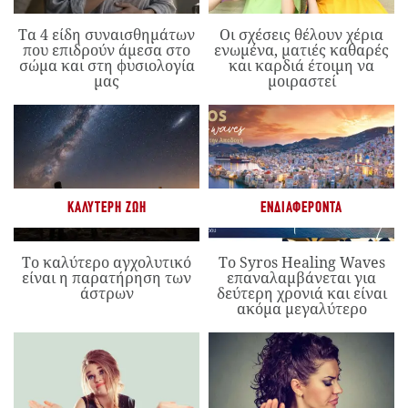
Τα 4 είδη συναισθημάτων
Οι σχέσεις θέλουν χέρια
που επιδρούν άμεσα στο
ενωμένα, ματιές καθαρές
σώμα και στη φυσιολογία
και καρδιά έτοιμη να
μας
μοιραστεί
ΚΑΛΎΤΕΡΗ ΖΩΉ
ΕΝΔΙΑΦΈΡΟΝΤΑ
Το καλύτερο αγχολυτικό
Το Syros Healing Waves
είναι η παρατήρηση των
επαναλαμβάνεται για
άστρων
δεύτερη χρονιά και είναι
ακόμα μεγαλύτερο