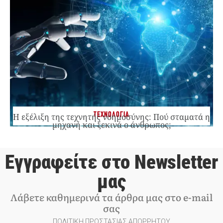
ΤΕΧΝΟΛΟΓΙΑ
Η εξέλιξη της τεχνητής νοημοσύνης: Πού σταματά η
μηχανή και ξεκινά ο άνθρωπος;
Εγγραφείτε στο Newsletter
μας
Λάβετε καθημερινά τα άρθρα μας στο e-mail
σας
ΠΟΛΙΤΙΚΗ ΠΡΟΣΤΑΣΙΑΣ ΑΠΟΡΡΗΤΟΥ