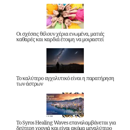
Οι σχέσεις θέλουν χέρια ενωμένα, ματιές
καθαρές και καρδιά έτοιμη να μοιραστεί
Το καλύτερο αγχολυτικό είναι η παρατήρηση
των άστρων
Το Syros Healing Waves επαναλαμβάνεται για
δεύτερη χρονιά και είναι ακόμα μεγαλύτερο