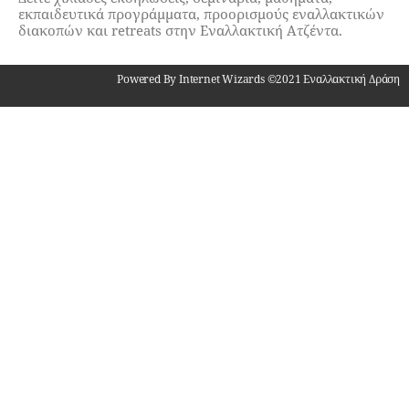
εκπαιδευτικά προγράμματα, προορισμούς εναλλακτικών
διακοπών και retreats στην Εναλλακτική Ατζέντα.
Powered By Internet Wizards ©2021 Εναλλακτική Δράση