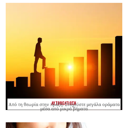
ΑΥΤΟΒΕΛΤΙΩΣΗ
Από τη θεωρία στην πράξη: Στοχεύστε μεγάλα οράματα
μέσα από μικρά βήματα