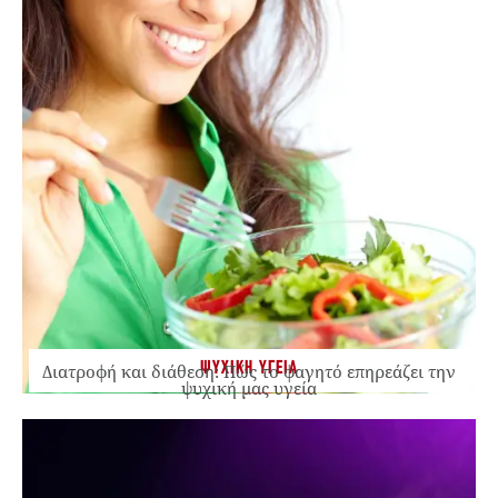
ΨΥΧΙΚΗ ΥΓΕΙΑ
Διατροφή και διάθεση: Πώς το φαγητό επηρεάζει την
ψυχική μας υγεία