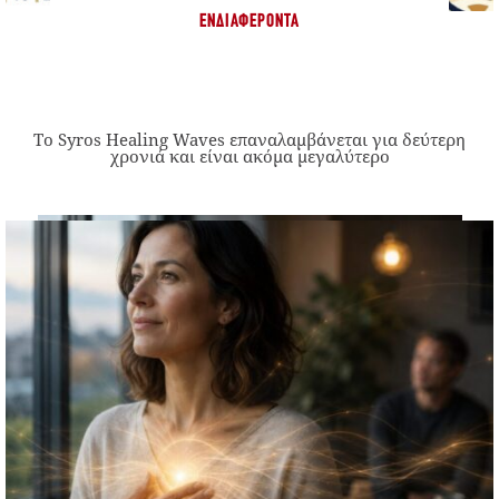
ΕΝΔΙΑΦΈΡΟΝΤΑ
Το Syros Healing Waves επαναλαμβάνεται για δεύτερη
χρονιά και είναι ακόμα μεγαλύτερο