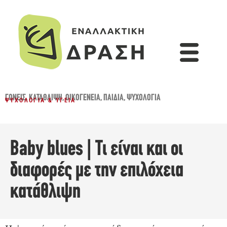
ΓΟΝΕΊΣ
,
ΚΑΤΆΘΛΙΨΗ
,
ΟΙΚΟΓΈΝΕΙΑ
,
ΠΑΙΔΙΆ
,
ΨΥΧΟΛΟΓΊΑ
ΨΥΧΟΛΟΓΊΑ & ΥΓΕΊΑ
Baby blues | Τι είναι και οι
διαφορές με την επιλόχεια
κατάθλιψη