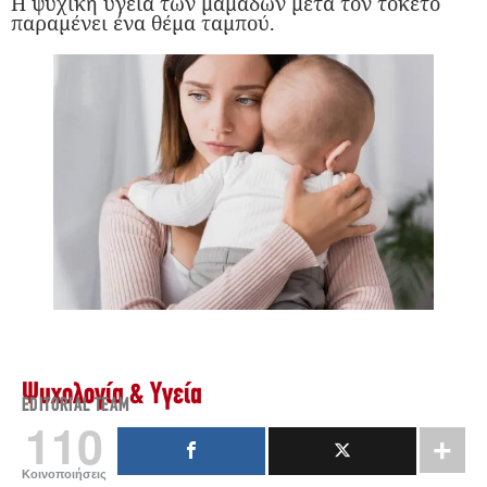
Η ψυχική υγεία των μαμάδων μετά τον τοκετό
παραμένει ένα θέμα ταμπού.
Ψυχολογία & Υγεία
EDITORIAL TEAM
110
Κοινοποιήσεις