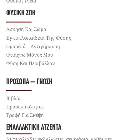
Φυσική Υγεία
ΦΥΣΙΚΉ ΖΩΉ
Άσκηση Και Σώμα
Εγκυκλοπαίδεια Της Φύσης
Ομορφιά – Αντιγήρανση
Φτιάχνω Μόνος Μου
Φύση Και Περιβάλλον
ΠΡΌΣΩΠΑ – ΓΝΏΣΗ
Βιβλία
Προσωπικότητες
Τροφή Για Σκέψη
ΕΝΑΛΛΑΚΤΙΚΉ ΑΤΖΈΝΤΑ
Δείτε χιλιάδες εκδηλώσεις, σεμινάρια, μαθήματα,