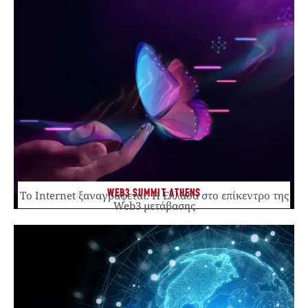
WEB3 SUMMIT ATHENS
Το Internet ξαναγράφεται. Η Ελλάδα στο επίκεντρο της
Web3 μετάβασης