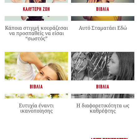
ΚΑΛΎΤΕΡΗ ΖΩΉ
ΒΙΒΛΊΑ
Κάποια στιγμή κουράζεσαι
Αυτό Σταματάει Εδώ
να προσπαθείς να είσαι
“σωστός”
ΒΙΒΛΊΑ
ΒΙΒΛΊΑ
Ευτυχία έναντι
Η διαφορετικότητα ως
ικανοποίησης
καθρέφτης