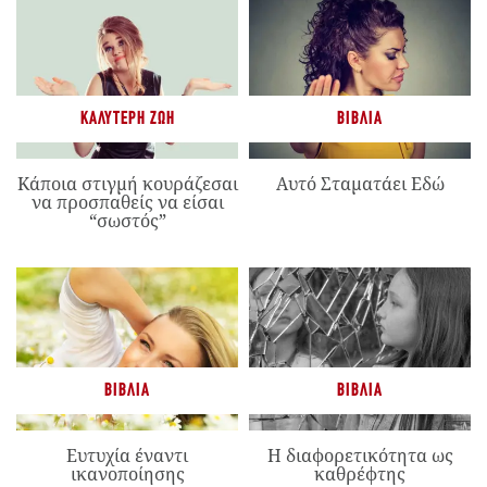
ΚΑΛΎΤΕΡΗ ΖΩΉ
ΒΙΒΛΊΑ
Κάποια στιγμή κουράζεσαι
Αυτό Σταματάει Εδώ
να προσπαθείς να είσαι
“σωστός”
ΒΙΒΛΊΑ
ΒΙΒΛΊΑ
Ευτυχία έναντι
Η διαφορετικότητα ως
ικανοποίησης
καθρέφτης