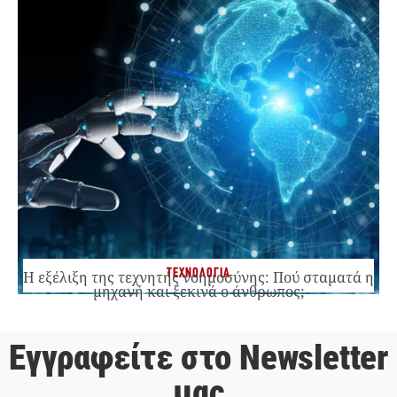
ΤΕΧΝΟΛΟΓΙΑ
Η εξέλιξη της τεχνητής νοημοσύνης: Πού σταματά η
μηχανή και ξεκινά ο άνθρωπος;
Εγγραφείτε στο Newsletter
μας