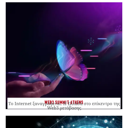
WEB3 SUMMIT ATHENS
Το Internet ξαναγράφεται. Η Ελλάδα στο επίκεντρο της
Web3 μετάβασης