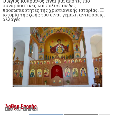
Ο Άγιος Κυπριανός είναι μια από τις πιο
συναρπαστικές και πολυεπίπεδες
προσωπικότητες της χριστιανικής ιστορίας. Η
ιστορία της ζωής του είναι γεμάτη αντιφάσεις,
αλλαγές
Άρθρα Εποχής
ΕΝΑΛΛΑΚΤΙΚΉ ΔΡΆΣΗ