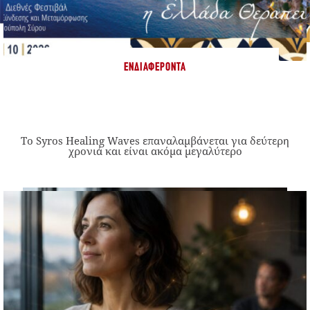
ΕΝΔΙΑΦΈΡΟΝΤΑ
Το Syros Healing Waves επαναλαμβάνεται για δεύτερη
χρονιά και είναι ακόμα μεγαλύτερο