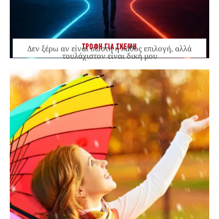
ΤΡΟΦΗ ΓΙΑ ΣΚΕΨΗ
Δεν ξέρω αν είναι σωστή ή λάθος επιλογή, αλλά
τουλάχιστον είναι δική μου