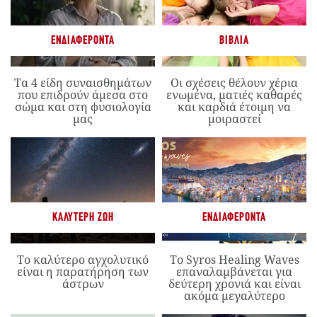
ΕΝΔΙΑΦΈΡΟΝΤΑ
ΒΙΒΛΊΑ
Τα 4 είδη συναισθημάτων
Οι σχέσεις θέλουν χέρια
που επιδρούν άμεσα στο
ενωμένα, ματιές καθαρές
σώμα και στη φυσιολογία
και καρδιά έτοιμη να
μας
μοιραστεί
ΚΑΛΎΤΕΡΗ ΖΩΉ
ΕΝΔΙΑΦΈΡΟΝΤΑ
Το καλύτερο αγχολυτικό
Το Syros Healing Waves
είναι η παρατήρηση των
επαναλαμβάνεται για
άστρων
δεύτερη χρονιά και είναι
ακόμα μεγαλύτερο