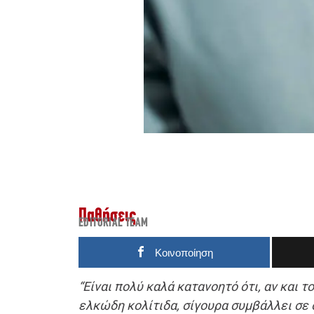
Παθήσεις
EDITORIAL TEAM
Κοινοποίηση
“Είναι πολύ καλά κατανοητό ότι, αν και τ
ελκώδη κολίτιδα, σίγουρα συμβάλλει σε 