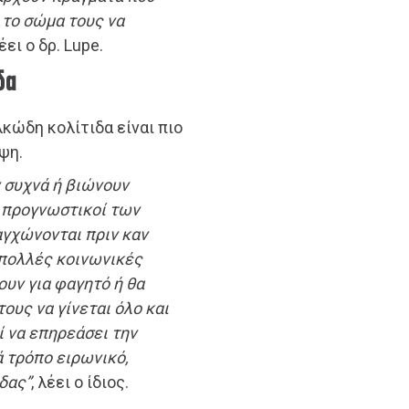
 το σώμα τους να
λέει ο δρ. Lupe.
δα
λκώδη κολίτιδα είναι πιο
ψη.
 συχνά ή βιώνουν
… προγνωστικοί των
γχώνονται πριν καν
 πολλές κοινωνικές
ουν για φαγητό ή θα
ους να γίνεται όλο και
ί να επηρεάσει την
 τρόπο ειρωνικό,
δας”
, λέει ο ίδιος.