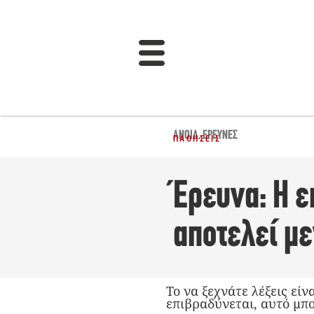
ΆΝΟΙΑ
,
ΈΡΕΥΝΕΣ
ΠΑΘΉΣΕΙΣ
Έρευνα: Η ε
αποτελεί μ
Το να ξεχνάτε λέξεις είν
επιβραδύνεται, αυτό μπο