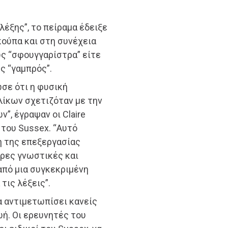
έξης”, το πείραμα έδειξε
ούπα και στη συνέχεια
ως “σφουγγαρίστρα” είτε
ς “γαμπρός”.
ωσε ότι η φυσική
λίκων σχετιζόταν με την
”, έγραψαν οι Claire
ς του Sussex. “Αυτό
η της επεξεργασίας
ερες γνωστικές και
από μια συγκεκριμένη
τις λέξεις”.
να αντιμετωπίσει κανείς
ωή. Οι ερευνητές του