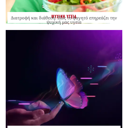
ΨΥΧΙΚΗ ΥΓΕΙΑ
Διατροφή και διάθεση: Πώς το φαγητό επηρεάζει την
ψυχική μας υγεία