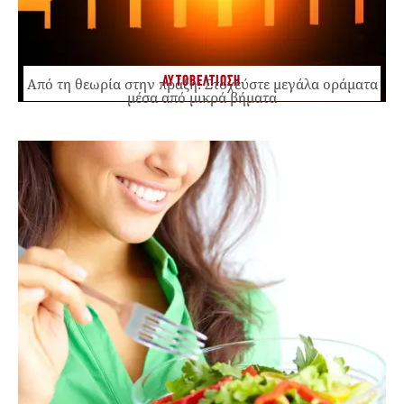
ΑΥΤΟΒΕΛΤΙΩΣΗ
Από τη θεωρία στην πράξη: Στοχεύστε μεγάλα οράματα
μέσα από μικρά βήματα