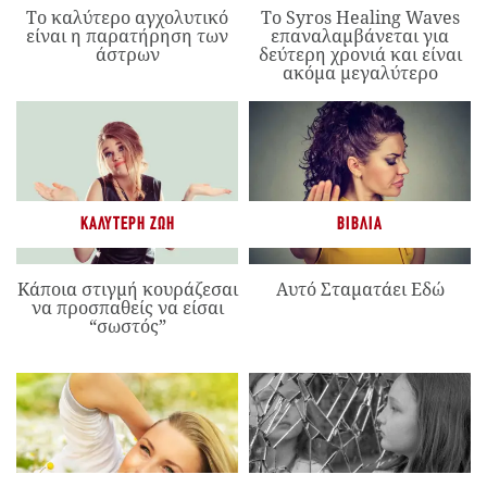
Το καλύτερο αγχολυτικό
Το Syros Healing Waves
είναι η παρατήρηση των
επαναλαμβάνεται για
άστρων
δεύτερη χρονιά και είναι
ακόμα μεγαλύτερο
ΚΑΛΎΤΕΡΗ ΖΩΉ
ΒΙΒΛΊΑ
Κάποια στιγμή κουράζεσαι
Αυτό Σταματάει Εδώ
να προσπαθείς να είσαι
“σωστός”