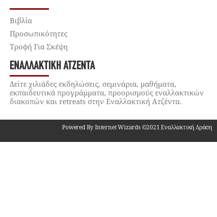
Βιβλία
Προσωπικότητες
Τροφή Για Σκέψη
ΕΝΑΛΛΑΚΤΙΚΉ ΑΤΖΈΝΤΑ
Δείτε χιλιάδες εκδηλώσεις, σεμινάρια, μαθήματα,
εκπαιδευτικά προγράμματα, προορισμούς εναλλακτικών
διακοπών και retreats στην Εναλλακτική Ατζέντα.
Powered By Internet Wizards ©2021 Εναλλακτική Δράση