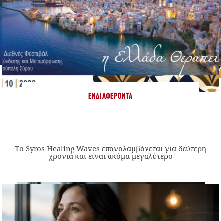
ΕΝΔΙΑΦΈΡΟΝΤΑ
Το Syros Healing Waves επαναλαμβάνεται για δεύτερη
χρονιά και είναι ακόμα μεγαλύτερο