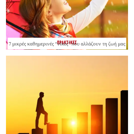
ΠΡΑΚΤΙΚΕΣ
7 μικρές καθημερινές “νίκες” που αλλάζουν τη ζωή μας